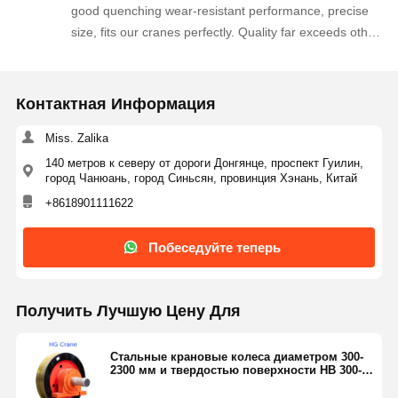
good quenching wear-resistant performance, precise
size, fits our cranes perfectly. Quality far exceeds other
suppliers we contacted, we will keep bulk ordering
continuously.
Контактная Информация
Miss. Zalika
140 метров к северу от дороги Донгянце, проспект Гуилин,
город Чанюань, город Синьсян, провинция Хэнань, Китай
+8618901111622
Побеседуйте теперь
Получить Лучшую Цену Для
Стальные крановые колеса диаметром 300-
2300 мм и твердостью поверхности HB 300-
350 Изготовлены из литой стали ZG430-640