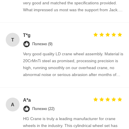
very good and matched the specifications provided.
What impressed us most was the support from Jack.
He was professional, patient, and always responded
quickly to our questions. The whole purchasing
process was smooth and efficient. We are satisfied
T*g
with both the product and the service.
T
Полезно (9)
Very good quality LD crane wheel assembly. Material is
20CrMnTi steel as promised, processing precision is
high, running smoothly on our overhead crane, no
abnormal noise or serious abrasion after months of
use. Seller is responsive, shipment fast, price is
competitive. Will buy again for our factory crane repair
work.
A*a
A
Полезно (22)
HG Crane is truly a leading manufacturer for crane
wheels in the industry. This cylindrical wheel set has