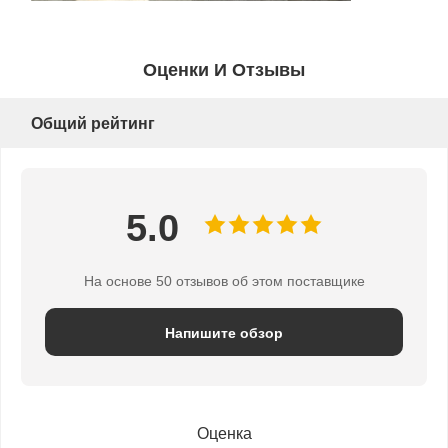
Блок шкива крана
Оценки И Отзывы
Самосхваты
Кран
Общий рейтинг
Перегонка двигателя и тормоза
Подъемник
5.0
Транспортное оборудование
На основе 50 отзывов об этом поставщике
Подъемные устройства
Аксессуары для кранов
Напишите обзор
Оценка