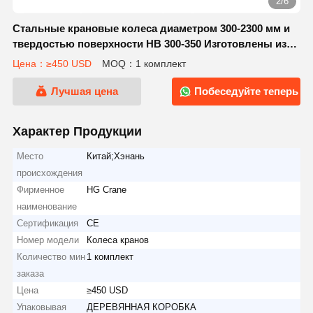
2/6
Стальные крановые колеса диаметром 300-2300 мм и
твердостью поверхности HB 300-350 Изготовлены из
литой стали ZG430-640
Цена：≥450 USD
MOQ：1 комплект
Лучшая цена
Побеседуйте теперь
Характер Продукции
Место
Китай;Хэнань
происхождения
Фирменное
HG Crane
наименование
Сертификация
CE
Номер модели
Колеса кранов
Количество мин
1 комплект
заказа
Цена
≥450 USD
Упаковывая
ДЕРЕВЯННАЯ КОРОБКА