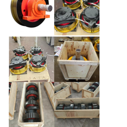
Наша
Контроль
Контактные
Новости
Фабрика
Качества
Данные
Все Случаи
Побеседуйте
Теперь
Колеса кранов
Барабанчик веревочки провода
Кранный крюк
Концевая балка