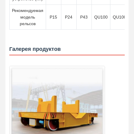
Рекомендуемая
модель
P15
P24
P43
QU100
QU100
рельсов
Галерея продуктов