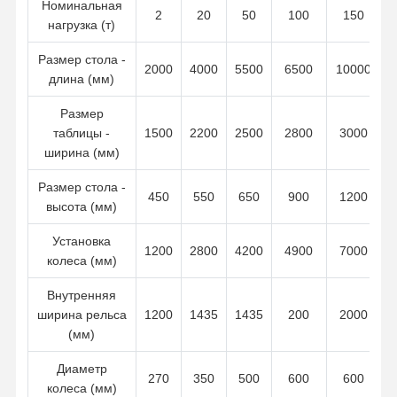
Номинальная
2
20
50
100
150
нагрузка (т)
Самосхваты
Размер стола -
2000
4000
5500
6500
10000
Кран
длина (мм)
Перегонка двигателя и тормоза
Размер
таблицы -
1500
2200
2500
2800
3000
Подъемник
ширина (мм)
Транспортное оборудование
Размер стола -
450
550
650
900
1200
высота (мм)
Подъемные устройства
Установка
1200
2800
4200
4900
7000
Аксессуары для кранов
колеса (мм)
Внутренняя
ширина рельса
1200
1435
1435
200
2000
(мм)
Диаметр
270
350
500
600
600
колеса (мм)