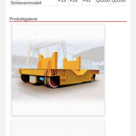
P15
P24
P43
QU100
QU100
Schienenmodell
Zupacken
Produktgalerie
Kran
Ausrüstung des Motors und der Bremse
Hissen
Transportausrüstung
Aufzugsgeräte
Zubehör für Krane