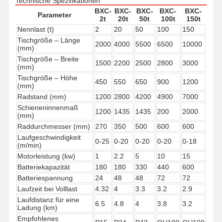
Technische Spezifikationen
BXC-
BXC-
BXC-
BXC-
BXC-
Parameter
2t
20t
50t
100t
150t
Fabrik Tour
Qualitätskont
Kontakt
Nachrichten
Nennlast (t)
2
20
50
100
150
Rolle
Tischgröße – Länge
2000
4000
5500
6500
10000
(mm)
Tischgröße – Breite
1500
2200
2500
2800
3000
(mm)
Tischgröße – Höhe
450
550
650
900
1200
(mm)
Alle Fälle
Plaudern Sie
Radstand (mm)
1200
2800
4200
4900
7000
Jetzt
Schieneninnenmaß
1200
1435
1435
200
2000
(mm)
Raddurchmesser (mm)
270
350
500
600
600
Kranräder
Laufgeschwindigkeit
0-25
0-20
0-20
0-20
0-18
(m/min)
Drahtseiltrommel
Motorleistung (kw)
1
2.2
5
10
15
Batteriekapazität
180
180
330
440
600
Krähenhaken
Batteriespannung
24
48
48
72
72
Laufzeit bei Volllast
4.32
4
3.3
3.2
2.9
Endwagen
Laufdistanz für eine
6.5
4.8
4
3.8
3.2
Ladung (km)
Kran-Flaschenzug
Empfohlenes