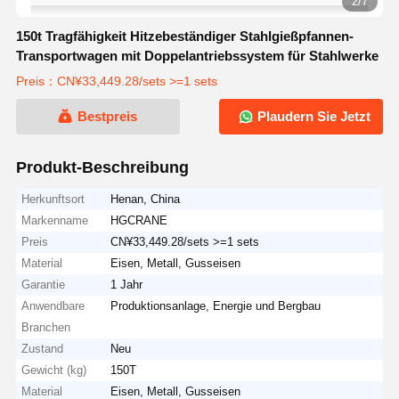
2/7
150t Tragfähigkeit Hitzebeständiger Stahlgießpfannen-
Transportwagen mit Doppelantriebssystem für Stahlwerke
Preis：CN¥33,449.28/sets >=1 sets
Bestpreis
Plaudern Sie Jetzt
Produkt-Beschreibung
Herkunftsort
Henan, China
Markenname
HGCRANE
Preis
CN¥33,449.28/sets >=1 sets
Material
Eisen, Metall, Gusseisen
Garantie
1 Jahr
Anwendbare
Produktionsanlage, Energie und Bergbau
Branchen
Zustand
Neu
Gewicht (kg)
150T
Material
Eisen, Metall, Gusseisen