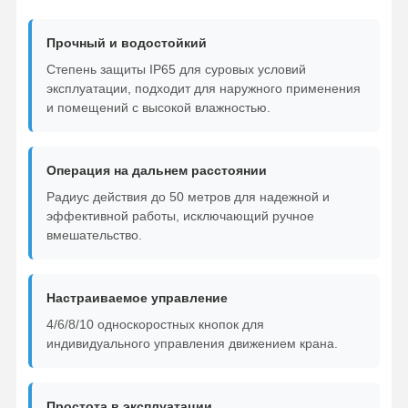
Самосхваты
Прочный и водостойкий
Степень защиты IP65 для суровых условий
Кран
эксплуатации, подходит для наружного применения
и помещений с высокой влажностью.
Перегонка двигателя и тормоза
Подъемник
Операция на дальнем расстоянии
Транспортное оборудование
Радиус действия до 50 метров для надежной и
эффективной работы, исключающий ручное
Подъемные устройства
вмешательство.
Аксессуары для кранов
Настраиваемое управление
4/6/8/10 односкоростных кнопок для
индивидуального управления движением крана.
Простота в эксплуатации