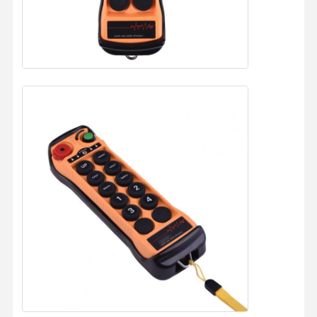
Наша
Контроль
Контактные
Новости
Фабрика
Качества
Данные
Все Случаи
Побеседуйте
Теперь
Колеса кранов
Барабанчик веревочки провода
Кранный крюк
Концевая балка
Блок шкива крана