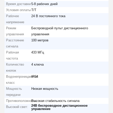
Время доставки
5-8 рабочих дней
Условия оплаты
Т/Т
Рабочее
24 В постоянного тока
напряжение
Режим
Беспроводной пульт дистанционного
управления
управления
Расстояние
100 метров
сигнала
Рабочая
433 МГц
частота
Количество
4 ключа
кнопок
Водонепроницаемый
IP54
класс
Мощность
Низкая мощность
передачи
Противоположность
Высокая стабильность сигнала
24В беспроводное дистанционное
Высокий свет:
управление