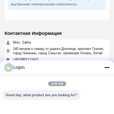
внутренние электрические компоненты.
Контактная Информация
Miss. Zalika
140 метров к северу от дороги Донгянце, проспект Гуилин,
город Чанюань, город Синьсян, провинция Хэнань, Китай
+8618901111622
Logan
Побеседуйте теперь
3:06 AM
Получить Лучшую Цену Для
Good day, what product are you looking for?
24 В постоянного тока IP54
Водонепроницаемый промышленный
беспроводной пульт дистанционного