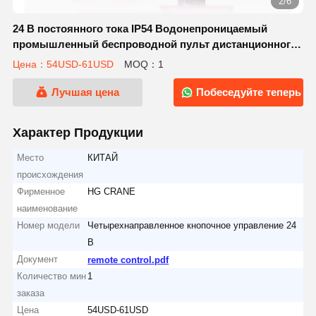
2/6
24 В постоянного тока IP54 Водонепроницаемый
промышленный беспроводной пульт дистанционного
управления для крана с расстоянием сигнала 100
Цена：54USD-61USD
MOQ：1
метров
Лучшая цена
Побеседуйте теперь
Характер Продукции
Место
КИТАЙ
происхождения
Фирменное
HG CRANE
наименование
Номер модели
Четырехнаправленное кнопочное управление 24
В
Документ
remote control.pdf
Количество мин
1
заказа
Цена
54USD-61USD