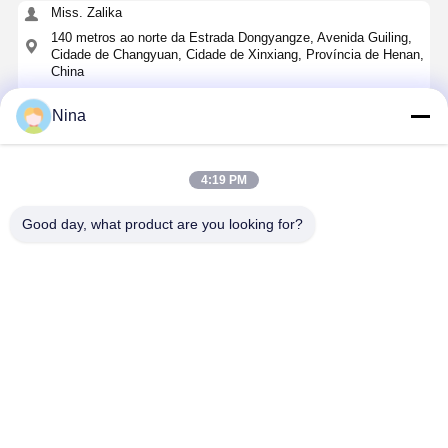
Miss. Zalika
140 metros ao norte da Estrada Dongyangze, Avenida Guiling,
Cidade de Changyuan, Cidade de Xinxiang, Província de Henan,
China
+8618901111622
Nina
Converse agora
4:19 PM
Obter O Melhor Preço Para
Good day, what product are you looking for?
24V DC IP54 Comando remoto sem fio
industrial à prova d'água para guindaste com
100 metros de distância de sinal
Continue