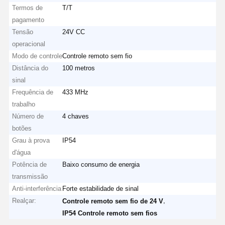
Termos de
T/T
pagamento
Tensão
24V CC
operacional
Modo de controle
Controle remoto sem fio
Distância do
100 metros
sinal
Frequência de
433 MHz
trabalho
Número de
4 chaves
botões
Grau à prova
IP54
d'água
Potência de
Baixo consumo de energia
transmissão
Anti-interferência
Forte estabilidade de sinal
Realçar:
,
Controle remoto sem fio de 24 V
IP54 Controle remoto sem fios