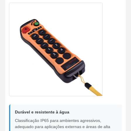
Fábrica
Controle De
Fale
Notícias
Qualidade
Conosco
Todos Os
Converse
Casos
Agora
Rodas de guindastes
Cilindro de corda do fio
Gancho de guindaste
Durável e resistente à água
Carro de Extremidade
Classificação IP65 para ambientes agressivos,
adequado para aplicações externas e áreas de alta
Bloco de poleia de guindaste