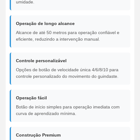
umidade.
Garras
Operação de longo alcance
Guindaste
Alcance de até 50 metros para operação confiável e
Motor de engrenagem e freio
eficiente, reduzindo a intervenção manual.
Içar
Controle personalizável
Equipamento de transporte
Opções de botão de velocidade única 4/6/8/10 para
controle personalizado do movimento do guindaste.
Dispositivos de elevação
Acessórios para guindastes
Operação fácil
Botão de início simples para operação imediata com
curva de aprendizado mínima.
Construção Premium