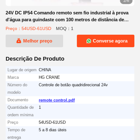
2/6
24V DC IP54 Comando remoto sem fio industrial à prova
d'água para guindaste com 100 metros de distância de
sinal
Preço：54USD-61USD
MOQ：1
Melhor preço
Converse agora
Descrição De Produto
Lugar de origem
CHINA
Marca
HG CRANE
Número do
Controle de botão quadridirecional 24v
modelo
Documento
remote control.pdf
Quantidade de
1
ordem mínima
Preço
54USD-61USD
Tempo de
5 a 8 dias úteis
entrega