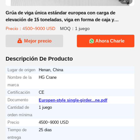
2/7
Grúa de viga única estándar europea con carga de
elevación de 15 toneladas, viga en forma de caja y
componentes eléctricos Schneider
Precio：4500~9000 USD
MOQ：1 juego
Mejor precio
Ahora Charle
Descripción De Producto
Lugar de origen
Henan, China
Nombre de la
HG Crane
marca
Certificación
CE
Documento
Europen-style single-girder...ne.pdf
Cantidad de
1 juego
orden mínima
Precio
4500~9000 USD
Tiempo de
25 dias
entrega