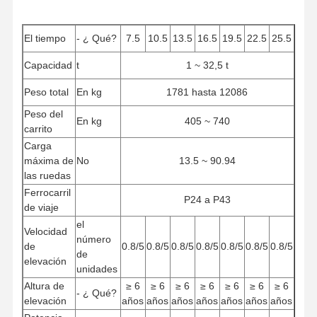
El tiempo
- ¿ Qué?
7.5
10.5
13.5
16.5
19.5
22.5
25.5
Capacidad
t
1 ~ 32,5 t
Peso total
En kg
1781 hasta 12086
Peso del
En kg
405 ~ 740
carrito
Carga
máxima de
No
13.5 ~ 90.94
las ruedas
Ferrocarril
P24 a P43
de viaje
el
Velocidad
número
de
0.8/5
0.8/5
0.8/5
0.8/5
0.8/5
0.8/5
0.8/5
de
elevación
unidades
Altura de
≥ 6
≥ 6
≥ 6
≥ 6
≥ 6
≥ 6
≥ 6
- ¿ Qué?
elevación
años
años
años
años
años
años
años