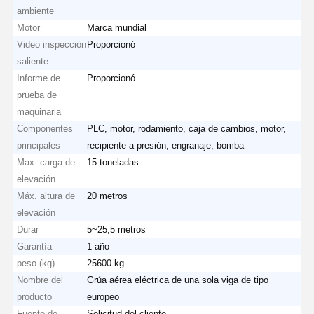
ambiente
Motor
Marca mundial
Video inspección
Proporcionó
Visita A La
Control De
Contacto
Noticias
saliente
Fábrica
Calidad
Informe de
Proporcionó
prueba de
maquinaria
Componentes
PLC, motor, rodamiento, caja de cambios, motor,
Todos Los
Ahora Charle
principales
recipiente a presión, engranaje, bomba
Casos
Max. carga de
15 toneladas
elevación
Las ruedas de las grúas
Máx. altura de
20 metros
elevación
Tambor de cuerda de alambre
Durar
5~25,5 metros
Garantía
1 año
El gancho de grúa
peso (kg)
25600 kg
Nombre del
Grúa aérea eléctrica de una sola viga de tipo
Carro de Extremo
producto
europeo
Bloque de polea de grúa
Fuente de
Solicitud del cliente