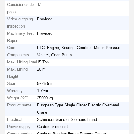
Condiciones de
T/T
pago
Video outgoing-
Provided
inspection
Machinery Test
Provided
Report
Core
PLC, Engine, Bearing, Gearbox, Motor, Pressure
Components
Vessel, Gear, Pump
Max. Lifting Load
15 Ton
Max. Lifting
20 m
Height
Span
5~25.5 m
Warranty
1 Year
Weight (KG)
25600 kg
Product name
European Type Single Girder Electric Overhead
Crane
Electical
Schneider brand or Siemens brand
Power supply
Customer request
Control method
Cabin or Pendent line or Remote Control