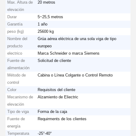
Max. Altura de
20 metros
elevación
Durar
5~25,5 metros
Garantía
1 año
peso (kg)
25600 kg
Nombre del
Grúa aérea eléctrica de una sola viga de tipo
producto
europeo
electrico
Marca Schneider o marca Siemens
Fuente de
Solicitud de cliente
alimentación
Método de
Cabina o Línea Colgante o Control Remoto
control
Color
Requisitos del cliente
Mecanismo de
Alzamiento de Eliectric
elevación
Tipo de viga
Forma de la caja
Inicio
Productos
Videos
Sobre
Fuente de
Requirments de los clientes
Nosotros
energía
Temperatura
-25°-40°