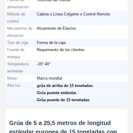
alimentación
Ganchos agarradores
Método de
Cabina o Línea Colgante o Control Remoto
control
Grúa
Mecanismo de
Alzamiento de Eliectric
elevación
Motor de engranajes y freno
Tipo de viga
Forma de la caja
Izar
Fuente de
Requirments de los clientes
energía
Equipo de transporte
Temperatura
-25°-40°
ambiente
Dispositivos de elevación
Motor
Marca mundial
Alta luz:
,
grúa de arriba de 15 toneladas
Accesorios para grúas
,
Grúa puente estándar
Grúa puente de 15 toneladas
Grúa de 5 a 25,5 metros de longitud
estándar europea de 15 toneladas con