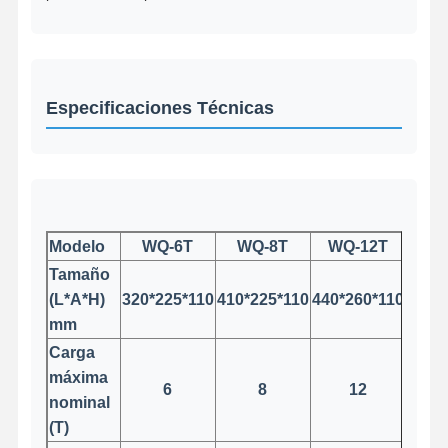
Visita A La
Control De
Contacto
Noticias
Fábrica
Calidad
Especificaciones Técnicas
Todos Los
Ahora Charle
Casos
Modelo
WQ-6T
WQ-8T
WQ-12T
WQ
Tamaño
Las ruedas de las grúas
(L*A*H)
320*225*110
410*225*110
440*260*110
590*
Tambor de cuerda de alambre
mm
Carga
El gancho de grúa
máxima
6
8
12
nominal
Carro de Extremo
(T)
Bloque de polea de grúa