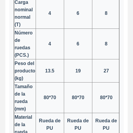
Carga
nominal
Ganchos agarradores
4
6
8
normal
Grúa
(T)
Número
Motor de engranajes y freno
de
4
6
8
ruedas
Izar
(PCS.)
Equipo de transporte
Peso del
producto
13.5
19
27
Dispositivos de elevación
(kg)
Tamaño
Accesorios para grúas
de la
80*70
80*70
80*70
8
rueda
(mm)
Material
Rueda de
Rueda de
Rueda de
Rue
de la
PU
PU
PU
rueda