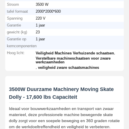
Stroom
3500 W
tafel formaat
2000*2000*600
Spanning
220 V
Garantie
1 jaar
gewicht (kg)
23
Garantie op
1 jaar
kerncomponenten
Hoog licht:
,
Veiligheid Machines Verhuizende schaatsen
Verstelbare machineschaatsen voor zware
werkzaamheden
,
veiligheid zware schaatsmachines
3500W Duurzame Machinery Moving Skate
Dolly - 17,600 lbs Capaciteit
Ideaal voor bouwwerkzaamheden en transport van zwaar
materieel, deze professionele machine bewegende skate
dolly zorgt voor een soepele beweging en 360 graden rotatie
om de werkdoeltreffendheid en veiligheid te verbeteren.