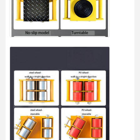
Grepen
Kraan
Motor- en remversnellingen
Hijsen
Vervoersmateriaal
Lifttoestellen
Aanhangsels voor kranen