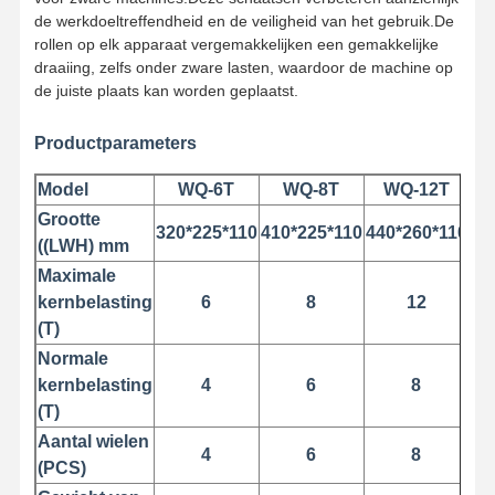
de werkdoeltreffendheid en de veiligheid van het gebruik.De
rollen op elk apparaat vergemakkelijken een gemakkelijke
draaiing, zelfs onder zware lasten, waardoor de machine op
de juiste plaats kan worden geplaatst.
Productparameters
Model
WQ-6T
WQ-8T
WQ-12T
Grootte
320*225*110
410*225*110
440*260*110
59
((LWH) mm
Maximale
kernbelasting
6
8
12
(T)
Normale
kernbelasting
4
6
8
(T)
Thuis
Producten
Videos
Over Ons
Aantal wielen
4
6
8
(PCS)