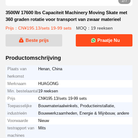
2/7
3500W 17600 lbs Capaciteit Machinery Moving Skate met
360 graden rotatie voor transport van zwaar materieel
Prijs：CN¥195.13/sets 19-99 sets
MOQ：19 reeksen
Beste prijs
Praatje Nu
Productomschrijving
Plaats van
Henan, China
herkomst
Merknaam
HUAGONG
Min. bestelaantal
19 reeksen
Prijs
CN¥195.13/sets 19-99 sets
Toepasselijke
Bouwmateriaalwinkels, Productieinstallatie,
industrieën
Bouwwerkzaamheden, Energie & Mijnbouw, andere
Voorwaarde
Nieuw
testrapport van
Mits
machines