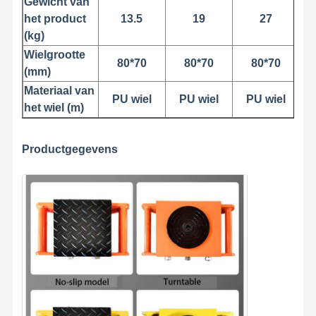
Gewicht van
het product
13.5
19
27
(kg)
Fabrieksreis
Kwaliteitscont
Contacteer
Nieuws
Role
Ons
Wielgrootte
80*70
80*70
80*70
(mm)
Materiaal van
PU wiel
PU wiel
PU wiel
het wiel (m)
Alle Gevallen
Praatje Nu
Productgegevens
Kroevenwielen
De trommel van de draadkabel
Kraanhoek
Eindwagen
Kraan-pulleyblok