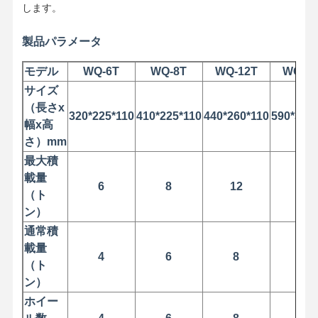
します。
製品パラメータ
モデル
WQ-6T
WQ-8T
WQ-12T
WQ-18
サイズ
（長さx
320*225*110
410*225*110
440*260*110
590*320
幅x高
さ）mm
最大積
載量
6
8
12
18
（ト
ン）
通常積
載量
4
6
8
12
（ト
ホーム
製品
ビデオ
企業情報
ン）
ホイー