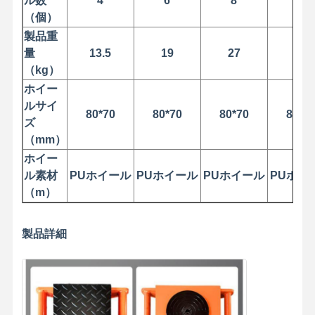
ル数
4
6
8
11
（個）
製品重
会社案内
品質管理
お問い合わせ
ニュース
量
13.5
19
27
56
（kg）
ホイー
ルサイ
80*70
80*70
80*70
80*7
ズ
すべての場合
今雑談しなさ
い
（mm）
ホイー
ル素材
PUホイール
PUホイール
PUホイール
PUホイ
クレーンの車輪
（m）
ワイヤー ロープ ドラム
製品詳細
クレーンフック
エンドキャリッジ
クレーン・ポリー・ブロック