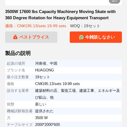
2/7
3500W 17600 lbs Capacity Machinery Moving Skate with
360 Degree Rotation for Heavy Equipment Transport
価格：CN¥195.13/sets 19-99 sets
MOQ：19セット
ベストプライス
今雑談しなさい
製品の説明
起源の場所
河南省、中国
ブランド名
HUAGONG
最小注文数量
19セット
価格
CN¥195.13/sets 19-99 sets
該当する業界
建築材料の店、製造工場、建築工事、エネルギー及
び鉱山、他
状態
新しい
機械試験報告書
提供された
力
3500 W
テーブルサイズ
2000*2000*600