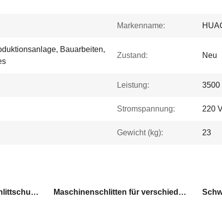
Markenname:
HUA
oduktionsanlage, Bauarbeiten,
Zustand:
Neu
es
Leistung:
3500
Stromspannung:
220 
Gewicht (kg):
23
Sicherheit Maschinen Schlittschuh bewegen
Maschinenschlitten für verschiedene Schwerlastzwecke
Schw