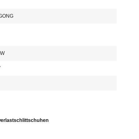
GONG
 W
V
erlastschlittschuhen