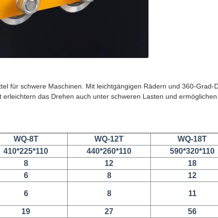
ttel für schwere Maschinen. Mit leichtgängigen Rädern und 360-Grad-Dr
heit erleichtern das Drehen auch unter schweren Lasten und ermöglichen
WQ-8T
WQ-12T
WQ-18T
410*225*110
440*260*110
590*320*110
8
12
18
6
8
12
6
8
11
19
27
56