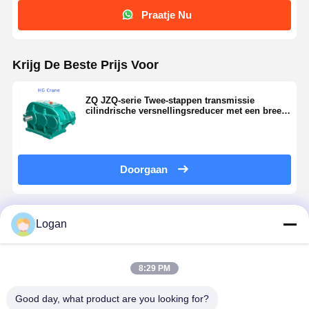
Praatje Nu
Krijg De Beste Prijs Voor
ZQ JZQ-serie Twee-stappen transmissie
cilindrische versnellingsreducer met een breed
temperatuurbereik en hoge invoer snelheid
voor industriële machines
Doorgaan
Logan
Thuis
Ongeveer
Contacteer
Desktop
ons
ons
Site
8:29 PM
Sitemap
Privacybeleid
Kwaliteit
Kroevenwielen
Chinese Fabriek.Copyright © 2026 Henan
Good day, what product are you looking for?
Huagong Industrial Group Co., Ltd.. All Rights Reserved.