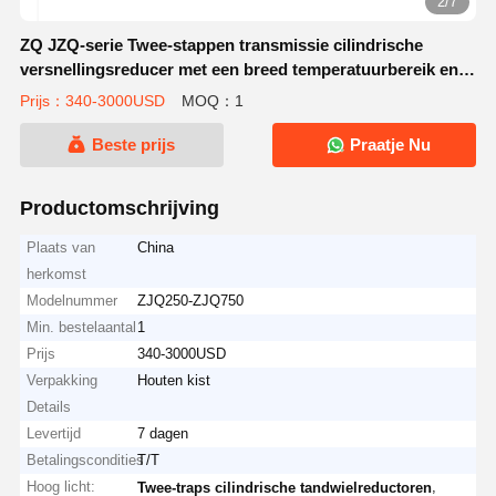
3/7
ZQ JZQ-serie Twee-stappen transmissie cilindrische
versnellingsreducer met een breed temperatuurbereik en
hoge invoer snelheid voor industriële machines
Prijs：340-3000USD
MOQ：1
Beste prijs
Praatje Nu
Productomschrijving
Plaats van
China
herkomst
Modelnummer
ZJQ250-ZJQ750
Min. bestelaantal
1
Prijs
340-3000USD
Verpakking
Houten kist
Details
Levertijd
7 dagen
Betalingscondities
T/T
Hoog licht:
,
Twee-traps cilindrische tandwielreductoren