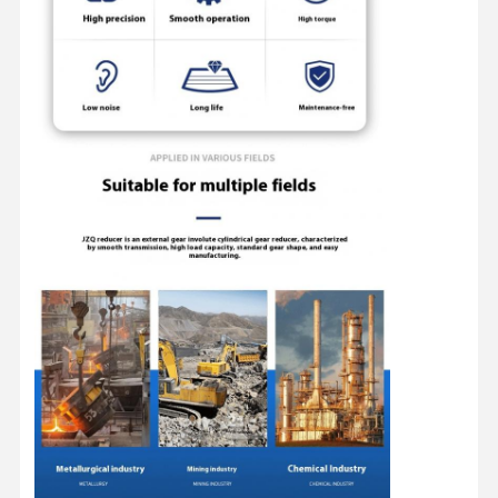
Fabrieksreis
Kwaliteitscont
Contacteer
Nieuws
Role
Ons
Alle Gevallen
Praatje Nu
Kroevenwielen
De trommel van de draadkabel
Kraanhoek
Eindwagen
Kraan-pulleyblok