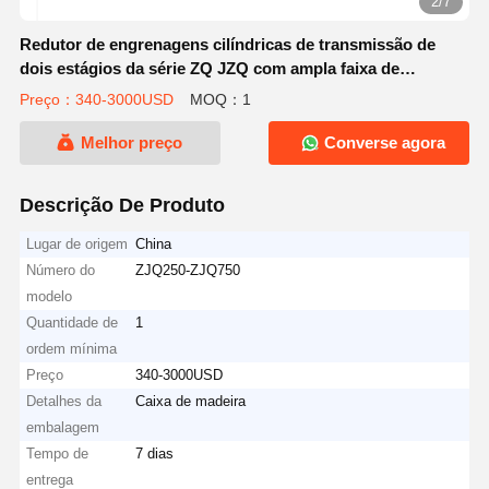
3/7
Redutor de engrenagens cilíndricas de transmissão de
dois estágios da série ZQ JZQ com ampla faixa de
temperatura e alta velocidade de entrada para máquinas
Preço：340-3000USD
MOQ：1
industriais
Melhor preço
Converse agora
Descrição De Produto
Lugar de origem
China
Número do
ZJQ250-ZJQ750
modelo
Quantidade de
1
ordem mínima
Preço
340-3000USD
Detalhes da
Caixa de madeira
embalagem
Tempo de
7 dias
entrega