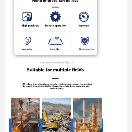
Fábrica
Controle De
Fale
Notícias
Qualidade
Conosco
Todos Os
Converse
Casos
Agora
Rodas de guindastes
Cilindro de corda do fio
Gancho de guindaste
Carro de Extremidade
Bloco de poleia de guindaste