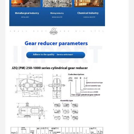
Garras
Guindaste
Motor de engrenagem e freio
Içar
Equipamento de transporte
Dispositivos de elevação
Acessórios para guindastes