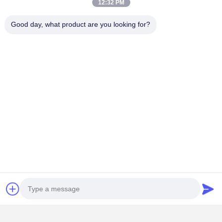
140 metros ao norte da Estrada Dongyangze, Avenida Guiling,
12:32 PM
Cidade de Changyuan, Cidade de Xinxiang, Província de Henan,
China
Good day, what product are you looking for?
+8618901111622
Converse agora
Obter O Melhor Preço Para
Redutor de engrenagens cilíndricas de
transmissão de dois estágios da série ZQ JZQ
com ampla faixa de temperatura e alta
velocidade de entrada para máquinas
industriais
Continue