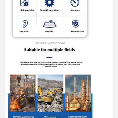
Наша
Контроль
Контактные
Новости
Фабрика
Качества
Данные
Все Случаи
Побеседуйте
Теперь
Колеса кранов
Барабанчик веревочки провода
Кранный крюк
Концевая балка
Блок шкива крана