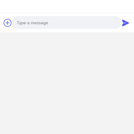
Photo
Video Call
Audio Call