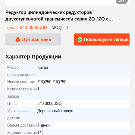
2/7
Редуктор цилиндрических редукторов
двухступенчатой трансмиссии серии ZQ JZQ с
широким диапазоном температур и высокой
Цена：340-3000USD
MOQ：1
скоростью ввода для промышленных машин
Лучшая цена
Побеседуйте теперь
Характер Продукции
Место
Китай
происхождения
Номер модели
ZJQ250-ZJQ750
Количество мин
1
заказа
Цена
340-3000USD
Упаковывая
Деревянный корпус
детали
Время доставки
7 дней
Условия оплаты
Т/Т