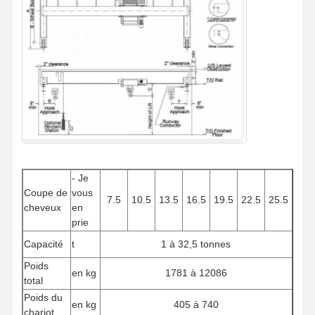
- Je
Coupe de
vous
7.5
10.5
13.5
16.5
19.5
22.5
25.5
cheveux
en
prie
Capacité
t
1 à 32,5 tonnes
Poids
en kg
1781 à 12086
total
Poids du
en kg
405 à 740
chariot