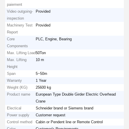
paiement
Video outgoing-
Provided
inspection
Machinery Test
Provided
Report
Core
PLC, Engine, Bearing
Components
Max. Lifting Load
50Ton
Max. Lifting
10 m
Height
Span
5~50m
Warranty
1 Year
Weight (KG)
25600 kg
Product name
European Type Double Girder Electric Overhead
Crane
Electical
Schneider brand or Siemens brand
Power supply
Customer request
Control method
Cabin or Pendent line or Remote Control
Color
Customer's Requirements