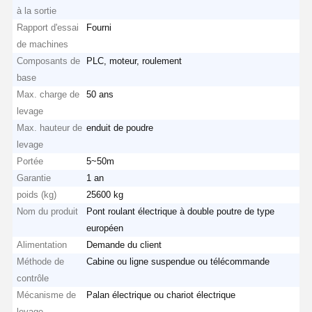
à la sortie
Rapport d'essai
Fourni
de machines
Visite D'usine
Contrôle De
Contact
Nouvelles
Composants de
PLC, moteur, roulement
La Qualité
base
Max. charge de
50 ans
levage
Max. hauteur de
enduit de poudre
Tous Les Cas
Causez
levage
Maintenant
Portée
5~50m
Garantie
1 an
roues de grue
poids (kg)
25600 kg
Nom du produit
Pont roulant électrique à double poutre de type
Tambour de câble métallique
européen
Alimentation
Demande du client
Crochet à grue
Méthode de
Cabine ou ligne suspendue ou télécommande
contrôle
Chariot d'extrémité
Mécanisme de
Palan électrique ou chariot électrique
Bloc de poulie de grue
levage