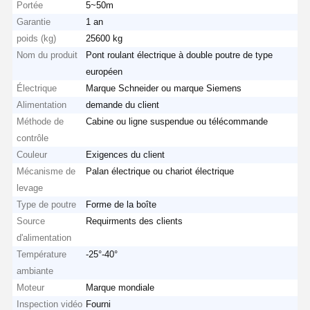
Portée
5~50m
Garantie
1 an
poids (kg)
25600 kg
Nom du produit
Pont roulant électrique à double poutre de type
européen
Électrique
Marque Schneider ou marque Siemens
Alimentation
demande du client
Méthode de
Cabine ou ligne suspendue ou télécommande
contrôle
Couleur
Exigences du client
Mécanisme de
Palan électrique ou chariot électrique
levage
Type de poutre
Forme de la boîte
Source
Requirments des clients
d'alimentation
Température
-25°-40°
Aperçu
Produits
Vidéos
A Propos De
ambiante
Nous
Moteur
Marque mondiale
Inspection vidéo
Fourni