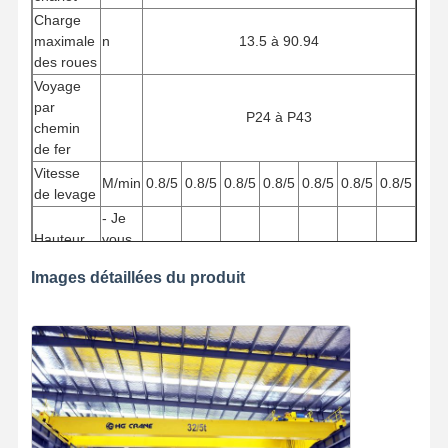
Charge
maximale
n
13.5 à 90.94
des roues
Voyage
par
P24 à P43
chemin
de fer
Vitesse
M/min
0.8/5
0.8/5
0.8/5
0.8/5
0.8/5
0.8/5
0.8/5
de levage
- Je
Hauteur
vous
≥ 6
≥ 6
≥ 6
≥ 6
≥ 6
≥ 6
≥ 6
de levage
en
Images détaillées du produit
prie
Puissance
totale du
kW
4.31
4.31
4.31
4.31
4.67
4.67
4.67
moteur
Vitesse
3 à
3 à
3 à
3 à
3 à
3 à
3 à
M/min
de la grue
30
30
30
30
30
30
30
Vitesse
2 à
2 à
2 à
2 à
2 à
2 à
2 à
M/min
du chariot
20
20
20
20
20
20
20