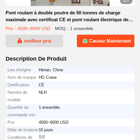
3/7
Pont roulant à double poutre de 50 tonnes de charge
maximale avec certificat CE et pont roulant électrique de
type européen facile à utiliser
Prix：4500~9000 USD
MOQ：1 ensemble
meilleur prix
Causez Maintenant
Description De Produit
Lieu d'origine
Henan, Chine
Nom de marque
HG Crane
Certification
CE
Numéro de
NLH
modèle
Quantité de
1 ensemble
commande min
Prix
4500~9000 USD
Délai de livraison
10 jours
Conditions de
T/T