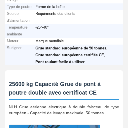
Type de poutre
Forme de la boîte
Grippages
Source
Requirments des clients
d'alimentation
Grue
Température
-25°-40°
ambiante
Moteur à engrenages et frein
Moteur
Marque mondiale
Hisser
Surligner:
,
Grue standard européenne de 50 tonnes
,
Grue standard européenne certifiée CE
Équipement de transport
Pont roulant facile à utiliser
Appareils de levage
25600 kg Capacité Grue de pont à
Accessoires de grue
poutre double avec certificat CE
NLH Grue aérienne électrique à double faisceau de type
européen - Capacité de levage maximale: 50 tonnes