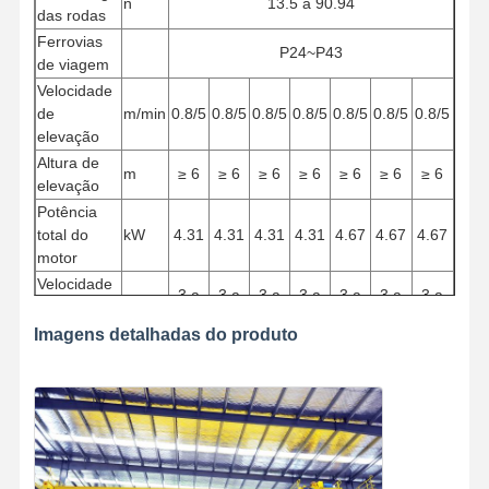
n
13.5 a 90.94
das rodas
Ferrovias
P24~P43
de viagem
Velocidade
de
m/min
0.8/5
0.8/5
0.8/5
0.8/5
0.8/5
0.8/5
0.8/5
elevação
Altura de
m
≥ 6
≥ 6
≥ 6
≥ 6
≥ 6
≥ 6
≥ 6
elevação
Potência
total do
kW
4.31
4.31
4.31
4.31
4.67
4.67
4.67
motor
Velocidade
3 a
3 a
3 a
3 a
3 a
3 a
3 a
do
m/min
30
30
30
30
30
30
30
guindaste
Imagens detalhadas do produto
Velocidade
2 a
2 a
2 a
2 a
2 a
2 a
2 a
m/min
do carrinho
20
20
20
20
20
20
20
Função de
M5/A5
trabalho