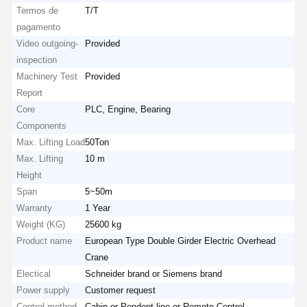
Termos de
T/T
pagamento
Video outgoing-
Provided
inspection
Machinery Test
Provided
Report
Core
PLC, Engine, Bearing
Components
Max. Lifting Load
50Ton
Max. Lifting
10 m
Height
Span
5~50m
Warranty
1 Year
Weight (KG)
25600 kg
Product name
European Type Double Girder Electric Overhead
Crane
Electical
Schneider brand or Siemens brand
Power supply
Customer request
Control method
Cabin or Pendent line or Remote Control