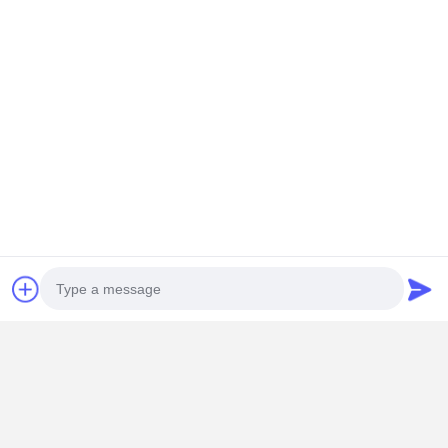
Contacto
Miss. Zalika
140 metros ao norte da Estrada Dongyangze, Avenida Guiling,
Cidade de Changyuan, Cidade de Xinxiang, Província de Henan,
China
+8618901111622
Converse agora
Obter O Melhor Preço Para
Ponte Rolante de Dupla Viga com Capacidade
Máxima de Elevação de 50 Toneladas com
Certificado CE e Ponte Rolante Elétrica
Suspensa Tipo Europeu de Fácil Operação
Photo
Continue