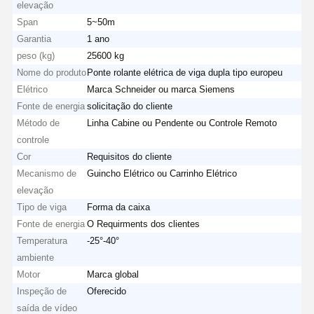
elevação
Span
5~50m
Garantia
1 ano
peso (kg)
25600 kg
Nome do produto
Ponte rolante elétrica de viga dupla tipo europeu
Elétrico
Marca Schneider ou marca Siemens
Fonte de energia
solicitação do cliente
Método de
Linha Cabine ou Pendente ou Controle Remoto
controle
Cor
Requisitos do cliente
Mecanismo de
Guincho Elétrico ou Carrinho Elétrico
elevação
Tipo de viga
Forma da caixa
Fonte de energia
O Requirments dos clientes
Temperatura
-25°-40°
ambiente
Casa
Produtos
Vídeos
Quem
Motor
Marca global
Somos
Inspeção de
Oferecido
saída de vídeo