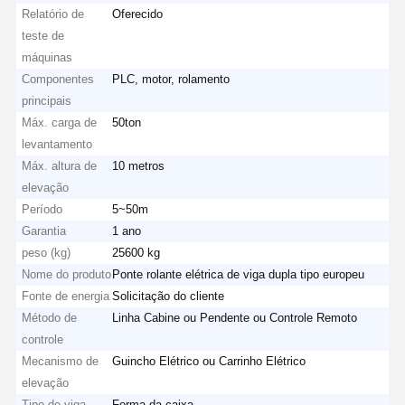
Relatório de
Oferecido
teste de
máquinas
Fábrica
Controle De
Fale
Notícias
Componentes
PLC, motor, rolamento
Qualidade
Conosco
principais
Máx. carga de
50ton
levantamento
Máx. altura de
10 metros
Todos Os
Converse
elevação
Casos
Agora
Período
5~50m
Garantia
1 ano
Rodas de guindastes
peso (kg)
25600 kg
Nome do produto
Ponte rolante elétrica de viga dupla tipo europeu
Cilindro de corda do fio
Fonte de energia
Solicitação do cliente
Método de
Linha Cabine ou Pendente ou Controle Remoto
Gancho de guindaste
controle
Mecanismo de
Guincho Elétrico ou Carrinho Elétrico
Carro de Extremidade
elevação
Bloco de poleia de guindaste
Tipo de viga
Forma da caixa