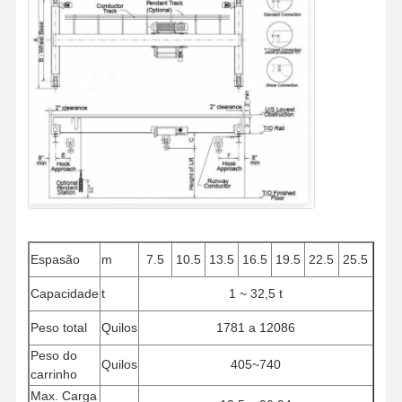
Espasão
m
7.5
10.5
13.5
16.5
19.5
22.5
25.5
Capacidade
t
1 ~ 32,5 t
Peso total
Quilos
1781 a 12086
Peso do
Quilos
405~740
carrinho
Max. Carga