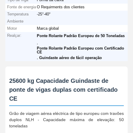
Fonte de energia
O Requirments dos clientes
Garras
Temperatura
-25°-40°
Ambiente
Guindaste
Motor
Marca global
Realçar:
Ponte Rolante Padrão Europeu de 50 Toneladas
Motor de engrenagem e freio
,
Ponte Rolante Padrão Europeu com Certificado
Içar
CE
,
Guindaste aéreo de fácil operação
Equipamento de transporte
Dispositivos de elevação
25600 kg Capacidade Guindaste de
Acessórios para guindastes
ponte de vigas duplas com certificado
CE
Grão de viagem aérea eléctrica de tipo europeu com travões
duplos NLH - Capacidade máxima de elevação: 50
toneladas