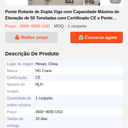
3/7
Ponte Rolante de Dupla Viga com Capacidade Máxima de
Elevação de 50 Toneladas com Certificado CE e Ponte
Rolante Elétrica Suspensa Tipo Europeu de Fácil
Preço：4500~9000 USD
MOQ：1 conjunto
Operação
Melhor preço
Converse agora
Descrição De Produto
Lugar de origem
Henan, China
Marca
HG Crane
Certificação
CE
Número do
NLH
modelo
Quantidade de
1 conjunto
ordem mínima
Preço
4500~9000 USD
Tempo de
10 dias
entrega