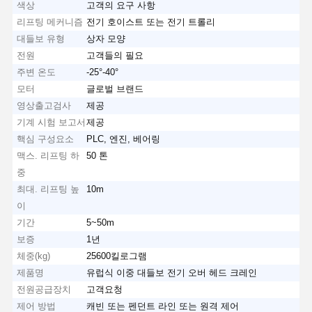
색상
고객의 요구 사항
리프팅 메커니즘
전기 호이스트 또는 전기 트롤리
대들보 유형
상자 모양
전원
고객들의 필요
주변 온도
-25°-40°
모터
글로벌 브랜드
영상출고검사
제공
기계 시험 보고서
제공
핵심 구성요소
PLC, 엔진, 베어링
맥스. 리프팅 하
50 톤
중
최대. 리프팅 높
10m
이
기간
5~50m
보증
1년
체중(kg)
25600킬로그램
홈
제품 소개
동영상
회사 소개
제품명
유럽식 이중 대들보 전기 오버 헤드 크레인
전원공급장치
고객요청
제어 방법
캐빈 또는 펜던트 라인 또는 원격 제어