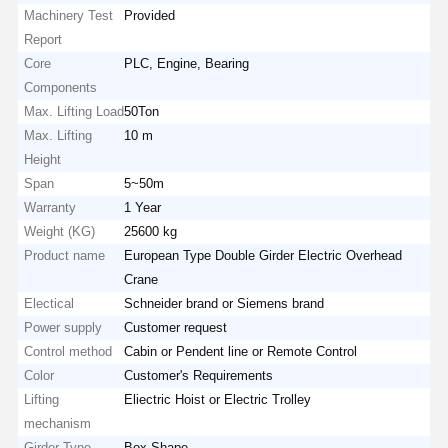
Machinery Test
Provided
Report
Core
PLC, Engine, Bearing
Components
Max. Lifting Load
50Ton
Max. Lifting
10 m
Height
Span
5~50m
Warranty
1 Year
Weight (KG)
25600 kg
Product name
European Type Double Girder Electric Overhead
Crane
Electical
Schneider brand or Siemens brand
Power supply
Customer request
Control method
Cabin or Pendent line or Remote Control
Color
Customer's Requirements
Lifting
Eliectric Hoist or Electric Trolley
mechanism
Girder Type
Box Shape