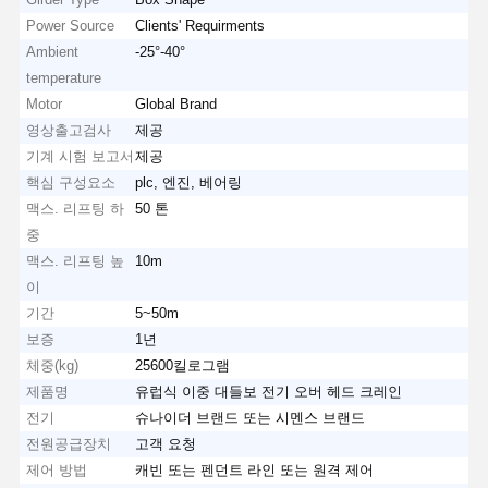
Power Source
Clients' Requirments
Ambient
-25°-40°
temperature
Motor
Global Brand
영상출고검사
제공
기계 시험 보고서
제공
핵심 구성요소
plc, 엔진, 베어링
맥스. 리프팅 하
50 톤
중
맥스. 리프팅 높
10m
이
기간
5~50m
보증
1년
체중(kg)
25600킬로그램
제품명
유럽식 이중 대들보 전기 오버 헤드 크레인
전기
슈나이더 브랜드 또는 시멘스 브랜드
전원공급장치
고객 요청
제어 방법
캐빈 또는 펜던트 라인 또는 원격 제어