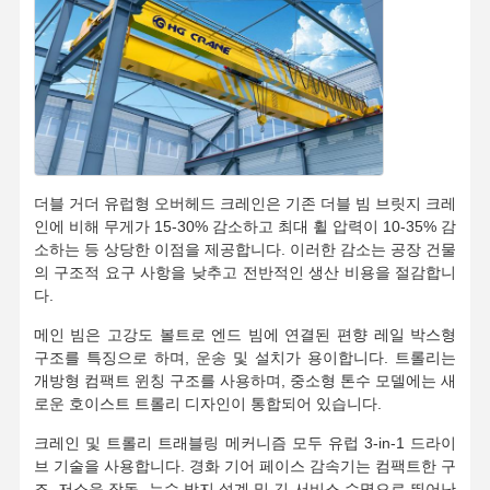
잡기
기중기
기어 모터 및 브레이크
감아 올리기
수송 설비
더블 거더 유럽형 오버헤드 크레인은 기존 더블 빔 브릿지 크레
인에 비해 무게가 15-30% 감소하고 최대 휠 압력이 10-35% 감
리프팅 장치
소하는 등 상당한 이점을 제공합니다. 이러한 감소는 공장 건물
의 구조적 요구 사항을 낮추고 전반적인 생산 비용을 절감합니
크레인 용품
다.
메인 빔은 고강도 볼트로 엔드 빔에 연결된 편향 레일 박스형
구조를 특징으로 하며, 운송 및 설치가 용이합니다. 트롤리는
개방형 컴팩트 윈칭 구조를 사용하며, 중소형 톤수 모델에는 새
로운 호이스트 트롤리 디자인이 통합되어 있습니다.
크레인 및 트롤리 트래블링 메커니즘 모두 유럽 3-in-1 드라이
브 기술을 사용합니다. 경화 기어 페이스 감속기는 컴팩트한 구
조, 저소음 작동, 누수 방지 설계 및 긴 서비스 수명으로 뛰어난