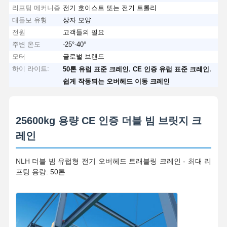
리프팅 메커니즘
전기 호이스트 또는 전기 트롤리
대들보 유형
상자 모양
공장 투어
품질 관리
연락처
뉴스
전원
고객들의 필요
주변 온도
-25°-40°
모터
글로벌 브랜드
하이 라이트:
,
,
50톤 유럽 표준 크레인
CE 인증 유럽 표준 크레인
쉽게 작동되는 오버헤드 이동 크레인
모든 케이스
지금 챗팅하
세요
25600kg 용량 CE 인증 더블 빔 브릿지 크
크레인 바퀴
레인
와이어 로프 드럼
NLH 더블 빔 유럽형 전기 오버헤드 트래블링 크레인 - 최대 리
크레인 후크
프팅 용량: 50톤
엔드 캐리지
크레인 롤리 블록