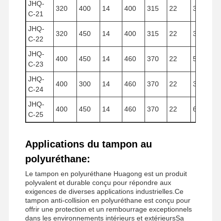
JHQ-
320
400
14
400
315
22
32.154
C-21
JHQ-
320
450
14
400
315
22
36.170
C-22
JHQ-
400
450
14
460
370
22
56.500
C-23
JHQ-
400
300
14
460
370
22
37.700
C-24
JHQ-
400
450
14
460
370
22
65.300
C-25
Applications du tampon au
polyuréthane:
Le tampon en polyuréthane Huagong est un produit
polyvalent et durable conçu pour répondre aux
exigences de diverses applications industrielles.Ce
tampon anti-collision en polyuréthane est conçu pour
offrir une protection et un rembourrage exceptionnels
dans les environnements intérieurs et extérieursSa