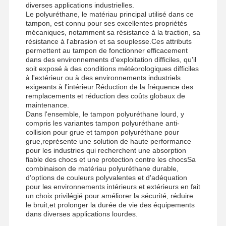
diverses applications industrielles.
Le polyuréthane, le matériau principal utilisé dans ce
tampon, est connu pour ses excellentes propriétés
mécaniques, notamment sa résistance à la traction, sa
résistance à l'abrasion et sa souplesse.Ces attributs
Visite D'usine
Contrôle De
Contact
Nouvelles
permettent au tampon de fonctionner efficacement
La Qualité
dans des environnements d'exploitation difficiles, qu'il
soit exposé à des conditions météorologiques difficiles
à l'extérieur ou à des environnements industriels
exigeants à l'intérieur.Réduction de la fréquence des
remplacements et réduction des coûts globaux de
maintenance.
Dans l'ensemble, le tampon polyuréthane lourd, y
Tous Les Cas
Causez
compris les variantes tampon polyuréthane anti-
Maintenant
collision pour grue et tampon polyuréthane pour
grue,représente une solution de haute performance
pour les industries qui recherchent une absorption
roues de grue
fiable des chocs et une protection contre les chocsSa
combinaison de matériau polyuréthane durable,
Tambour de câble métallique
d'options de couleurs polyvalentes et d'adéquation
pour les environnements intérieurs et extérieurs en fait
un choix privilégié pour améliorer la sécurité, réduire
Crochet à grue
le bruit,et prolonger la durée de vie des équipements
dans diverses applications lourdes.
Chariot d'extrémité