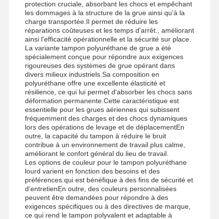
protection cruciale, absorbant les chocs et empêchant
les dommages à la structure de la grue ainsi qu'à la
charge transportée.Il permet de réduire les
réparations coûteuses et les temps d'arrêt., améliorant
ainsi l'efficacité opérationnelle et la sécurité sur place.
La variante tampon polyuréthane de grue a été
spécialement conçue pour répondre aux exigences
rigoureuses des systèmes de grue opérant dans
divers milieux industriels.Sa composition en
polyuréthane offre une excellente élasticité et
résilience, ce qui lui permet d'absorber les chocs sans
déformation permanente.Cette caractéristique est
essentielle pour les grues aériennes qui subissent
fréquemment des charges et des chocs dynamiques
lors des opérations de levage et de déplacementEn
outre, la capacité du tampon à réduire le bruit
contribue à un environnement de travail plus calme,
améliorant le confort général du lieu de travail.
Les options de couleur pour le tampon polyuréthane
lourd varient en fonction des besoins et des
préférences.qui est bénéfique à des fins de sécurité et
d'entretienEn outre, des couleurs personnalisées
Aperçu
Produits
Vidéos
A Propos De
peuvent être demandées pour répondre à des
Nous
exigences spécifiques ou à des directives de marque,
ce qui rend le tampon polyvalent et adaptable à