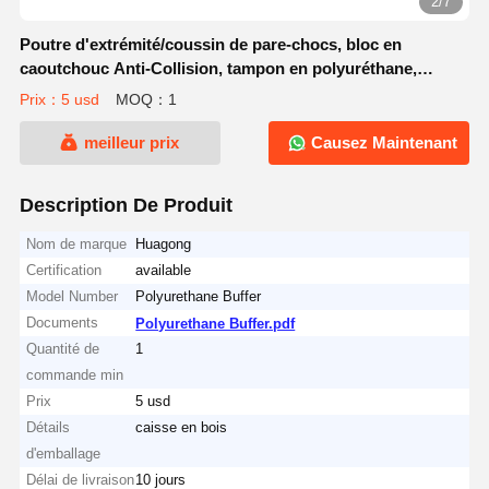
2/7
Poutre d'extrémité/coussin de pare-chocs, bloc en
caoutchouc Anti-Collision, tampon en polyuréthane,
élévateur pour pièces de machines de Construction, JHQ-
Prix：5 usd
MOQ：1
C
meilleur prix
Causez Maintenant
Description De Produit
Nom de marque
Huagong
Certification
available
Model Number
Polyurethane Buffer
Documents
Polyurethane Buffer.pdf
Quantité de
1
commande min
Prix
5 usd
Détails
caisse en bois
d'emballage
Délai de livraison
10 jours