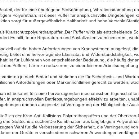
 Bauteil, der für eine überlegene Stoßdämpfung, Vibrationsdämpfung un
gem Polyurethan, ist dieser Puffer für anspruchsvolle Umgebungen konz
ion sorgt für außergewöhnliche Haltbarkeit und hohe Verschleißfestigke
als Kranschutzpolyurethanpuffer..Der Puffer wirkt als entscheidende S
dert.Es hilft, teure Reparaturen und Ausfallzeiten zu minimieren., wodur
 speziell auf die hohen Anforderungen von Kransystemen ausgelegt, die
 bietet eine hervorragende Elastizität und Widerstandsfähigkeit, wod
haft ist für Luftkranen von entscheidender Bedeutung, die häufig dy
it des Puffers, Lärm zu reduzieren, zu einer leiseren Arbeitsumgebun
 variieren je nach Bedarf und Vorlieben.die für Sicherheits- und Wart
fischen Anforderungen oder Markenrichtlinien gerecht zu werden, wodu
an ist bekannt für seine hervorragenden mechanischen Eigenschaften, 
ffer, in anspruchsvollen Betriebsumgebungen effektiv zu arbeiten, una
gebungen drinnen ausgesetzt ist.Verringerung der Häufigkeit der Aus
ießlich der Kran-Anti-Kollisions-Polyurethanpuffers und der Oberkran-P
ng und Stoßschutz suchenDie Kombination aus langlebigem Polyurethanm
ten Wahl für die Verbesserung der Sicherheit, die Verringerung von 
sdauer der Geräte in verschiedenen schweren Anwendungen verlänger