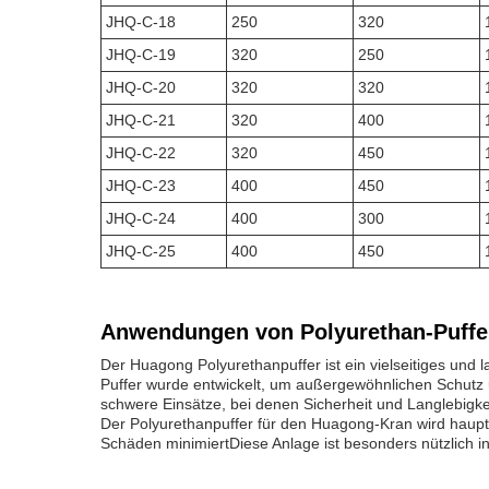
JHQ-C-18
250
320
JHQ-C-19
320
250
JHQ-C-20
320
320
JHQ-C-21
320
400
JHQ-C-22
320
450
JHQ-C-23
400
450
JHQ-C-24
400
300
JHQ-C-25
400
450
Anwendungen von Polyurethan-Puffe
Der Huagong Polyurethanpuffer ist ein vielseitiges und 
Puffer wurde entwickelt, um außergewöhnlichen Schutz 
schwere Einsätze, bei denen Sicherheit und Langlebigke
Der Polyurethanpuffer für den Huagong-Kran wird haupts
Schäden minimiertDiese Anlage ist besonders nützlich i