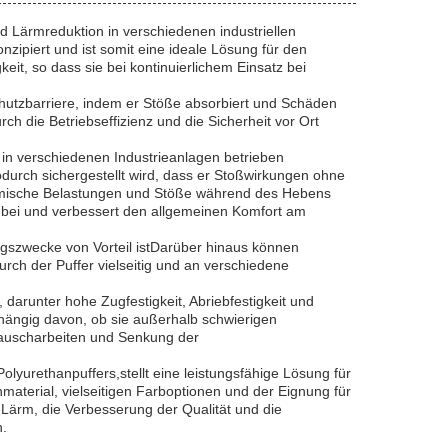
d Lärmreduktion in verschiedenen industriellen
ipiert und ist somit eine ideale Lösung für den
it, so dass sie bei kontinuierlichem Einsatz bei
chutzbarriere, indem er Stöße absorbiert und Schäden
ch die Betriebseffizienz und die Sicherheit vor Ort
 in verschiedenen Industrieanlagen betrieben
urch sichergestellt wird, dass er Stoßwirkungen ohne
namische Belastungen und Stöße während des Hebens
g bei und verbessert den allgemeinen Komfort am
ungszwecke von Vorteil istDarüber hinaus können
rch der Puffer vielseitig und an verschiedene
darunter hohe Zugfestigkeit, Abriebfestigkeit und
bhängig davon, ob sie außerhalb schwierigen
tauscharbeiten und Senkung der
olyurethanpuffers,stellt eine leistungsfähige Lösung für
aterial, vielseitigen Farboptionen und der Eignung für
Lärm, die Verbesserung der Qualität und die
n.