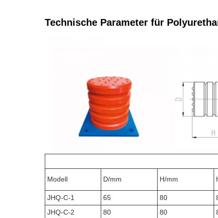
Technische Parameter für Polyuretha
Modell
D/mm
H/mm
JHQ-C-1
65
80
JHQ-C-2
80
80