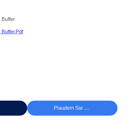
 Buffer
 Buffer.pdf
reis
Plaudern Sie Jetzt