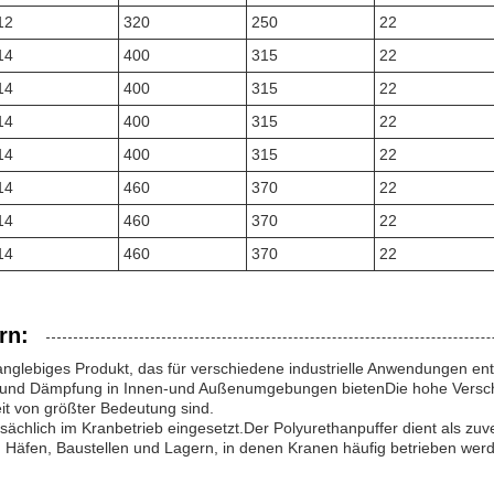
12
320
250
22
14
400
315
22
14
400
315
22
14
400
315
22
14
400
315
22
14
460
370
22
14
460
370
22
14
460
370
22
rn:
langlebiges Produkt, das für verschiedene industrielle Anwendungen ent
und Dämpfung in Innen-und Außenumgebungen bietenDie hohe Verschlei
it von größter Bedeutung sind.
ächlich im Kranbetrieb eingesetzt.Der Polyurethanpuffer dient als zuv
n Häfen, Baustellen und Lagern, in denen Kranen häufig betrieben werd