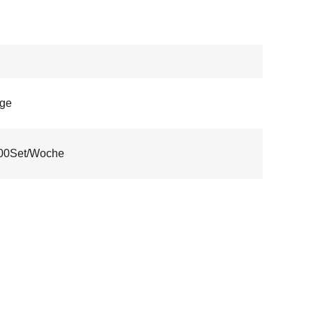
age
00Set/Woche