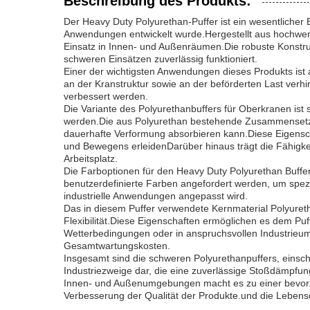
Beschreibung des Produkts:
Der Heavy Duty Polyurethan-Puffer ist ein wesentlicher
Anwendungen entwickelt wurde.Hergestellt aus hochwerti
Einsatz in Innen- und Außenräumen.Die robuste Konstrukt
schweren Einsätzen zuverlässig funktioniert.
Einer der wichtigsten Anwendungen dieses Produkts ist 
an der Kranstruktur sowie an der beförderten Last verhin
verbessert werden.
Die Variante des Polyurethanbuffers für Oberkranen ist
werden.Die aus Polyurethan bestehende Zusammensetzung
dauerhafte Verformung absorbieren kann.Diese Eigensc
und Bewegens erleidenDarüber hinaus trägt die Fähigke
Arbeitsplatz.
Die Farboptionen für den Heavy Duty Polyurethan Buffer
benutzerdefinierte Farben angefordert werden, um spezi
industrielle Anwendungen angepasst wird.
Das in diesem Puffer verwendete Kernmaterial Polyureth
Flexibilität.Diese Eigenschaften ermöglichen es dem Pu
Wetterbedingungen oder in anspruchsvollen Industrieum
Gesamtwartungskosten.
Insgesamt sind die schweren Polyurethanpuffers, einschl
Industriezweige dar, die eine zuverlässige Stoßdämpfu
Innen- und Außenumgebungen macht es zu einer bevorzug
Verbesserung der Qualität der Produkte.und die Leben