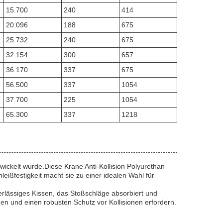
15.700
240
414
20.096
188
675
25.732
240
675
32.154
300
657
36.170
337
675
56.500
337
1054
37.700
225
1054
65.300
337
1218
wickelt wurde.Diese Krane Anti-Kollision Polyurethan
ßfestigkeit macht sie zu einer idealen Wahl für
erlässiges Kissen, das Stoßschläge absorbiert und
en und einen robusten Schutz vor Kollisionen erfordern.