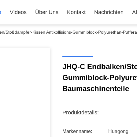
e
Videos
Über Uns
Kontakt
Nachrichten
Al
n/Stoßdämpfer-Kissen Antikollisions-Gummiblock-Polyurethan-Puffera
JHQ-C Endbalken/Sto
Gummiblock-Polyuret
Baumaschinenteile
Produktdetails:
Markenname:
Huagong