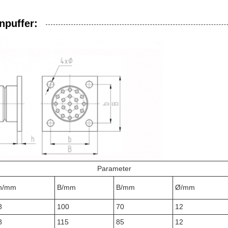
npuffer:
Parameter
h/mm
B/mm
B/mm
Ø/mm
8
100
70
12
8
115
85
12