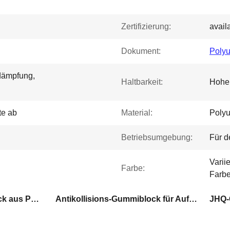
Zertifizierung:
avail
Dokument:
Polyu
dämpfung,
Haltbarkeit:
Hohe 
te ab
Material:
Polyu
Betriebsumgebung:
Für d
Varii
Farbe:
Farbe
Antikollisions-Gummiblock aus Polyurethan
Antikollisions-Gummiblock für Aufzüge
JHQ-