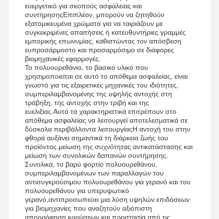
ευεργετικό για σκοπούς ασφάλειας και
συντήρησηςΕπιπλέον, μπορούν να ζητηθούν
εξατομικευμένα χρώματα για να ταιριάζουν με
συγκεκριμένες απαιτήσεις ή κατευθυντήριες γραμμές
εμπορικής επωνυμίας, καθιστώντας τον απόσβεση
Γύρος
Ποιοτικός
Επαφή
Νέα
ευπροσάρμοστο και προσαρμόσιμο σε διάφορες
Εργοστασίων
Έλεγχος
βιομηχανικές εφαρμογές.
Το πολυουρεθάνιο, το βασικό υλικό που
χρησιμοποιείται σε αυτό το απόθεμα ασφαλείας, είναι
γνωστό για τις εξαιρετικές μηχανικές του ιδιότητες,
συμπεριλαμβανομένης της υψηλής αντοχής στη
τράβηξη, της αντοχής στην τριβή και της
ευελιξίας.Αυτά τα χαρακτηριστικά επιτρέπουν στο
Όλες Οι
Συνομιλία
απόθεμα ασφαλείας να λειτουργεί αποτελεσματικά σε
Περιπτώσεις
Τώρα
δύσκολα περιβάλλοντα λειτουργίαςΗ αντοχή του στην
φθορά αυξάνει σημαντικά τη διάρκεια ζωής του
προϊόντος.μείωση της συχνότητας αντικατάστασης και
Τροχοί γερανού
μείωση των συνολικών δαπανών συντήρησης.
Συνολικά, το βαρύ φορτίο πολυουρεθάνου,
Τύμπανο σχοινιών καλωδίων
συμπεριλαμβανομένων των παραλλαγών του
αντισυγκρούσιμου πολυουρεθάνου για γερανό και του
πολυουρεθάνου για υπερυψωτικό
Κράνος Αγκώνα
γερανό,αντιπροσωπεύει μια λύση υψηλών επιδόσεων
για βιομηχανίες που αναζητούν αξιόπιστη
Τροχήλατο
απορρόφηση κρούσεων και προστασία από τις