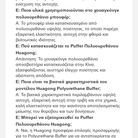
ενίσχυση της αντοχής.
Ε: Ποια υλικά χρησιμοποιούνται στο χουαγκόνγκ
πολυουρεθάνιο μπουφέρ;
Α: Το μπουφέρ είναι κατασκευασμένο από
πολυουρεθάνιο υψηλής ποιότητας, το οποίο παρέχει
εξαιρετική ελαστικότητα, αντοχή στην φθορά και
βελτιωτικές ιδιότητες.
Ε: Πού κατασκευάζεται το Puffer Πολυουρεθάνου
Huagong;
Απάντηση: Το χουαγκόνγκ πολυουρεθάνιο
αποσβεστήρα κατασκευάζεται στην Κίνα,
εξασφαλίζοντας αυστηρό έλεγχο ποιότητας και
αξιόπιστη απόδοση.
Ε: Ποια είναι τα βασικά χαρακτηριστικά του
μοντέλου Huagong Polyurethane Buffer;
Α: Τα βασικά χαρακτηριστικά περιλαμβάνουν υψηλή
αντοχή, εξαιρετική αντοχή στην τριβή και στα χημικά,
καλή ελαστικότητα και την ικανότητα αποτελεσματικής
μείωσης του θορύβου και των δονήσεων.
Ε: Μπορεί να εξατομικευθεί το Puffer
Πολυουρεθάνου Huagong;
Α: Ναι, η Huagong προσφέρει επιλογές προσαρμογής
για το Polyurethane Buffer για να ανταποκρίνεται σε