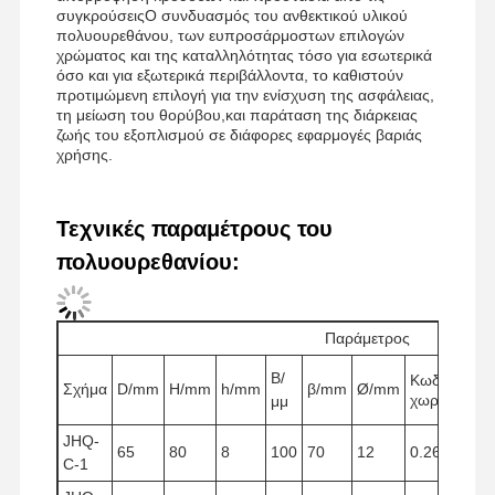
συγκρούσειςΟ συνδυασμός του ανθεκτικού υλικού
Μπλοκ τροχαλίας γερανού
πολυουρεθάνου, των ευπροσάρμοστων επιλογών
χρώματος και της καταλληλότητας τόσο για εσωτερικά
όσο και για εξωτερικά περιβάλλοντα, το καθιστούν
Αρπαγές
προτιμώμενη επιλογή για την ενίσχυση της ασφάλειας,
τη μείωση του θορύβου,και παράταση της διάρκειας
Γερανός
ζωής του εξοπλισμού σε διάφορες εφαρμογές βαριάς
χρήσης.
Κινητήρας ταχυτήτων & φρένο
Ανυψωτήρας
Τεχνικές παραμέτρους του
πολυουρεθανίου:
Εξοπλισμός μεταφορών
Συσκευές ανύψωσης
Παράμετρος
Συσκευές γερανού
Β/
Κωδικά
Σχήμα
D/mm
H/mm
h/mm
β/mm
Ø/mm
χωρητικότη
μμ
JHQ-
65
80
8
100
70
12
0.265
C-1