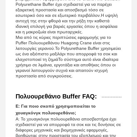
Polyurethane Buffer έχει σχεδιαστεί για να παρέχει
εξαιρετική προστασία και αποσβεσμό τόσο σε
εσωτερικό όσο και σε εξωτερικό περιβάλλον.Η υψηλή
αντοχή της στην φθορά και την ρήξη την καθιστά
ιδανική επιλογή για βαριές εργασίες όπου η ασφάλεια
και η μακροζωία είναι πρωταρχικές.
Μια από τις κύριες περιπτώσεις εφαρμογής για το
Puffer Πολυουρεθάνου Huagong Crane είναι στις
λειτουργίες γερανού.Το Polyurethane Buffer χρησιμεύει
ως ένα αξιόπιστο μαξιλάρι που απορροφά τα σοκ και
ελαχιστοποιεί τη ζημιάΤο σύστημα αυτό είναι ιδιαίτερα
χρήσιμο σε λιμάνια, εργοτάξια και αποθήκες όπου οι
γερανοί λειτουργούν συχνά και απαιτούν ισχυρή
προστασία από συγκρούσεις.
Πολυουρεθάνιο Buffer FAQ:
Ε: Για ποιο σκοπό χρησιμοποιείται το
χουαγκόνγκ πολυουρεθάνιο;
Α: Το χουαγκόνγκ πολυουρεθάνιο αποσβεστήρα έχει
σχεδιαστεί για να απορροφά τα σοκ και τις δονήσεις σε
διάφορες μηχανικές και βιομηχανικές εφαρμογές,
βοηθώντας στην προστασία του εξοπλισμού και την