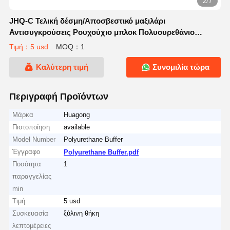
2/7
JHQ-C Τελική δέσμη/Αποσβεστικό μαξιλάρι
Αντισυγκρούσεις Ρουχούχιο μπλοκ Πολυουρεθάνιο
ανελκυστήρα για κατασκευαστικά εξαρτήματα μηχανών
Τιμή：5 usd
MOQ：1
Καλύτερη τιμή
Συνομιλία τώρα
Περιγραφή Προϊόντων
Μάρκα
Huagong
Πιστοποίηση
available
Model Number
Polyurethane Buffer
Έγγραφο
Polyurethane Buffer.pdf
Ποσότητα
1
παραγγελίας
min
Τιμή
5 usd
Συσκευασία
ξύλινη θήκη
λεπτομέρειες