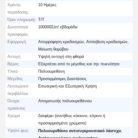
Χρόνος
10 Ημέρες
παράδοσης
Όροι πληρωμής
T/T
Δυνατότητα
100000Σάτ/ εβδομάδα
προσφοράς
Εφαρμογή
Απορρόφηση κραδασμών, Απόσβεση κραδασμών,
Μείωση θορύβου
Αντοχή
Υψηλή αντοχή στη φθορά
Βάρος
Εξαρτάται από το μέγεθος και την πυκνότητα
Υλικό
Πολυουρεθάνη
Μέγεθος
Προσαρμόσιμες Διαστάσεις
Λειτουργικό
Εσωτερική και Εξωτερική Χρήση
περιβάλλον
Όνομα
Απομονωτής πολυουρεθάνιου
προϊόντος
Χρώμα
Διαφέρει (συνήθως κόκκινο, κίτρινο ή
προσαρμοσμένα χρώματα)
Υψηλό φως:
,
Πολυουρεθάνιο αντισυγκρουσιακό λάστιχο
,