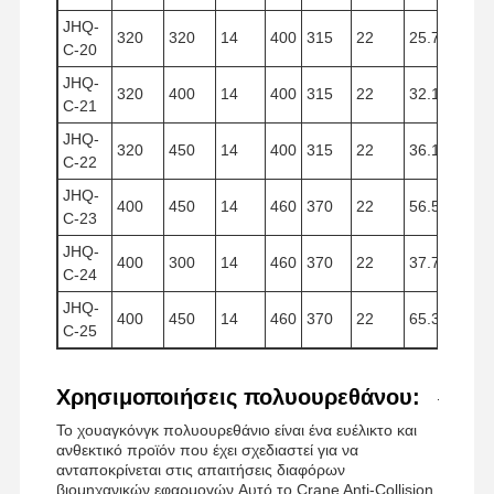
JHQ-
320
320
14
400
315
22
25.732
C-20
JHQ-
320
400
14
400
315
22
32.154
C-21
JHQ-
320
450
14
400
315
22
36.170
C-22
JHQ-
400
450
14
460
370
22
56.500
C-23
JHQ-
400
300
14
460
370
22
37.700
C-24
JHQ-
400
450
14
460
370
22
65.300
C-25
Χρησιμοποιήσεις πολυουρεθάνου:
Το χουαγκόνγκ πολυουρεθάνιο είναι ένα ευέλικτο και
ανθεκτικό προϊόν που έχει σχεδιαστεί για να
ανταποκρίνεται στις απαιτήσεις διαφόρων
βιομηχανικών εφαρμογών.Αυτό το Crane Anti-Collision