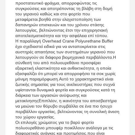
προστατευτικό φράγμα, απορροφώντας τις
συγκρούσεις και αποτρέποντας τη βλάβη στη δομή
του γερανού καθώς και στο φορτίο που
μεταφέρεται.βοηθά στην ελαχιστοποίηση των
δαπανηρών επισκευών και του χρόνου στάσης
λειτουργίας, βελτιώνοντας έτσι την επιχειρησιακή
αποτελεσματικότητα και την ασφάλεια επί τόπου.
Η παραλλαγή Overhead Crane Polyurethane Buffer
έχει σχεδιαστεί ειδικά για να ανταποκρίνεται στις
αυστηρές απαιτήσεις των συστημάτων γερανού που
λειτουργούν σε διάφορα βιομηχανικά περιβάλλοντα.Η
σύνθεσή του από πολυουρεθάνιο προσφέρει
εξαιρετική ελαστικότητα και ανθεκτικότητα, η οποία
εξασφαλίζει ότι μπορεί να απορροφήσει τα σοκ χωρίς
μόνιμη παραμόρφωση.Αυτό το χαρακτηριστικό είναι
ζωτικής σημασίας για τους ανελκυστήρες που συχνά
υφίστανται δυναμικά φορτία και συγκρούσεις κατά τη
διάρκεια των εργασιών ανύψωσης και
μετακίνησηςΕπιπλέον, η ικανότητα του αποσβεστήρα
να μειώνει τον θόρυβο συμβάλλει σε ένα πιο ήσυχο
περιβάλλον εργασίας, βελτιώνοντας τη συνολική άνεση
του χώρου εργασίας.
Αρχική
Προϊόντα
Βίντεο
Σχετικά Με
Οι επιλογές χρώματος για το βαρύ φορτίο
Σελίδα
Εμάς
πολυουρεθάνιο μπουφέρ ποικίλλουν ανάλογα με τις
διαφορετικές ανάγκες και προτιμήσεις.που είναι