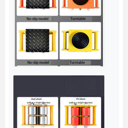
Zupacken
Kran
Ausrüstung des Motors und der Bremse
Hissen
Transportausrüstung
Aufzugsgeräte
Zubehör für Krane