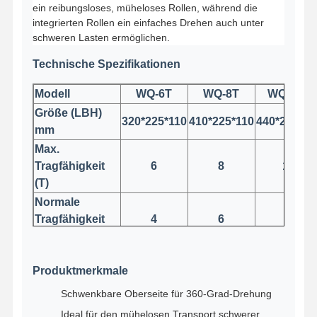
ein reibungsloses, müheloses Rollen, während die
integrierten Rollen ein einfaches Drehen auch unter
schweren Lasten ermöglichen.
Technische Spezifikationen
Modell
WQ-6T
WQ-8T
WQ-12T
Größe (LBH)
320*225*110
410*225*110
440*260*11
mm
Max.
Tragfähigkeit
6
8
12
(T)
Normale
Tragfähigkeit
4
6
8
(T)
Anzahl der
4
6
8
Produktmerkmale
Räder (Stk.)
Startseite
Produkte
Videos
Über Uns
Produktgewicht
Schwenkbare Oberseite für 360-Grad-Drehung
13,5
19
27
(kg)
Ideal für den mühelosen Transport schwerer