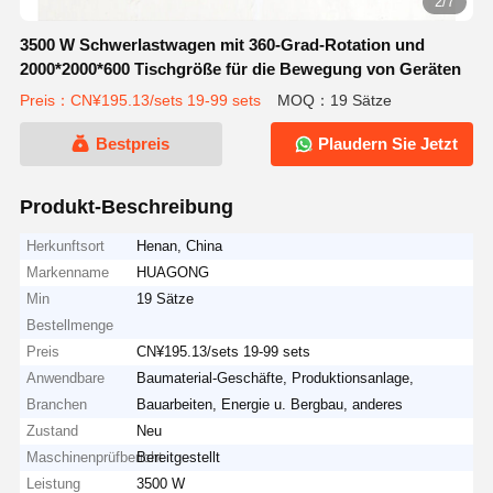
2/7
3500 W Schwerlastwagen mit 360-Grad-Rotation und
2000*2000*600 Tischgröße für die Bewegung von Geräten
Preis：CN¥195.13/sets 19-99 sets
MOQ：19 Sätze
Bestpreis
Plaudern Sie Jetzt
Produkt-Beschreibung
Herkunftsort
Henan, China
Markenname
HUAGONG
Min
19 Sätze
Bestellmenge
Preis
CN¥195.13/sets 19-99 sets
Anwendbare
Baumaterial-Geschäfte, Produktionsanlage,
Branchen
Bauarbeiten, Energie u. Bergbau, anderes
Zustand
Neu
Maschinenprüfbericht
Bereitgestellt
Leistung
3500 W