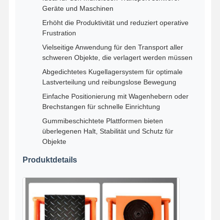
Radgröße (mm)
80*70
80*70
80*70
Geräte und Maschinen
Radmaterial (m)
PU-Rad
PU-Rad
PU-Rad
Erhöht die Produktivität und reduziert operative
Fabrik Tour
Qualitätskont
Kontakt
Nachrichten
Frustration
Rolle
Vielseitige Anwendung für den Transport aller
schweren Objekte, die verlagert werden müssen
Abgedichtetes Kugellagersystem für optimale
Lastverteilung und reibungslose Bewegung
Alle Fälle
Plaudern Sie
Einfache Positionierung mit Wagenhebern oder
Jetzt
Brechstangen für schnelle Einrichtung
Gummibeschichtete Plattformen bieten
Kranräder
überlegenen Halt, Stabilität und Schutz für
Objekte
Drahtseiltrommel
Produktdetails
Krähenhaken
Endwagen
Kran-Flaschenzug