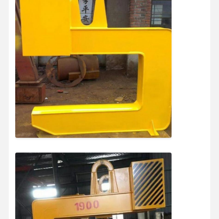
Fabrik Tour
Qualitätskont
Kontakt
Nachrichten
Rolle
Alle Fälle
Plaudern Sie
Jetzt
Kranräder
Drahtseiltrommel
Krähenhaken
Endwagen
Kran-Flaschenzug