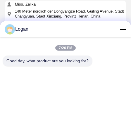
Miss. Zalika
140 Meter nördlich der Dongyangze Road, Guiling Avenue, Stadt
Changyuan, Stadt Xinxiang, Provinz Henan, China
+8618901111622
Logan
Plaudern Sie Jetzt
7:26 PM
Erhalten Sie Den Besten Preis Für
Good day, what product are you looking for?
C-Form Hook Lifter mit 32 Tonnen Lastkapazität
und 1-Jahres-Garantie für industrielle
Verwendung
Fortsetzen