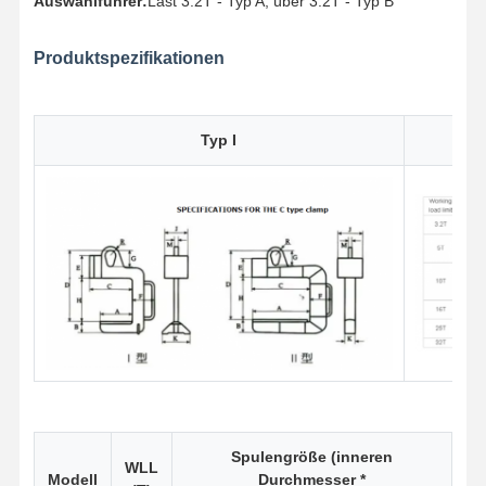
Auswahlführer:
Last 3.2T - Typ A; über 3.2T - Typ B
Produktspezifikationen
Typ I
Spulengröße (inneren
WLL
Modell
Durchmesser *