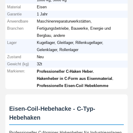
Material
Eisen
Garantie
1 Jahr
Anwendbare
Maschinenreparaturwerkstätten,
Branchen
Fertigungsbetriebe, Bauwerke, Energie und
Bergbau, andere
Lager
Kugellager, Gleitlager, Rillenkugellager,
Gelenklager, Rollenlager
Zustand
Neu
Gewicht (kg)
32t
Markieren:
,
Professioneller C-Haken Heber
,
Hakenheber in C-Form aus Eisenmaterial
Professionelle Eisen-Coil Hebeklemme
Eisen-Coil-Hebehacke - C-Typ-
Hebehaken
Professioneller C-förmiger Hakenheber für Industrieanlagen