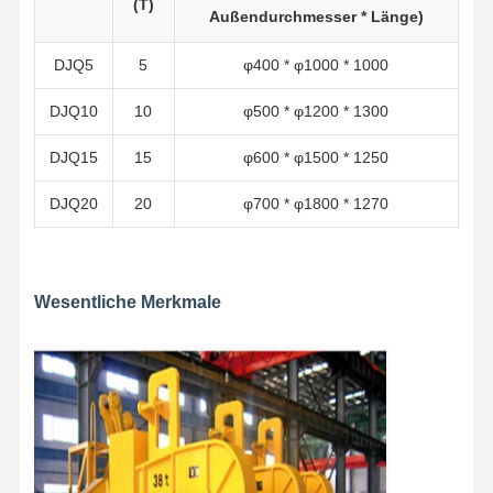
(T)
Außendurchmesser * Länge)
DJQ5
5
φ400 * φ1000 * 1000
DJQ10
10
φ500 * φ1200 * 1300
DJQ15
15
φ600 * φ1500 * 1250
DJQ20
20
φ700 * φ1800 * 1270
Wesentliche Merkmale