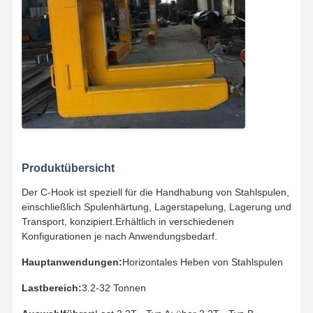
Zupacken
Kran
Ausrüstung des Motors und der Bremse
Hissen
Transportausrüstung
Aufzugsgeräte
Produktübersicht
Der C-Hook ist speziell für die Handhabung von Stahlspulen,
Zubehör für Krane
einschließlich Spulenhärtung, Lagerstapelung, Lagerung und
Transport, konzipiert.Erhältlich in verschiedenen
Konfigurationen je nach Anwendungsbedarf.
Hauptanwendungen:
Horizontales Heben von Stahlspulen
Lastbereich:
3.2-32 Tonnen