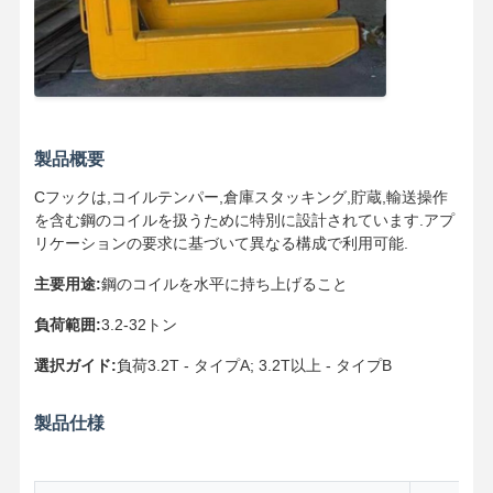
グラブ
クレーン
ギアモーターとブレーキ
ホイスト
製品概要
Cフックは,コイルテンパー,倉庫スタッキング,貯蔵,輸送操作
輸送機器
を含む鋼のコイルを扱うために特別に設計されています.アプ
リケーションの要求に基づいて異なる構成で利用可能.
持ち上げ装置
主要用途:
鋼のコイルを水平に持ち上げること
クレーン用アクセサリー
負荷範囲:
3.2-32トン
選択ガイド:
負荷3.2T - タイプA; 3.2T以上 - タイプB
製品仕様