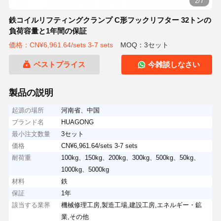
2/7
鉄コイルリフティングクランプ C形フックリフター 32トンの
負荷容量と1年間の保証
価格：CN¥6,961.64/sets 3-7 sets
MOQ：3セット
ベストプライス
今雑談しなさい
製品の説明
起源の場所
河南省、中国
ブランド名
HUAGONG
最小注文数量
3セット
価格
CN¥6,961.64/sets 3-7 sets
耐荷重
100kg、150kg、200kg、300kg、500kg、50kg、
1000kg、5000kg
材料
鉄
保証
1年
該当する業界
機械修理工房,製造工場,建設工房,エネルギー・鉱
業,その他