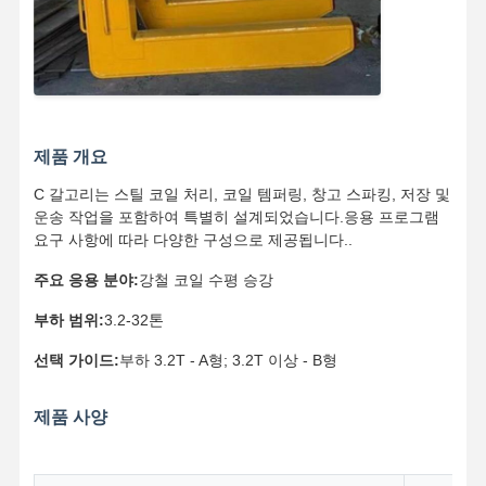
잡기
기중기
기어 모터 및 브레이크
감아 올리기
제품 개요
C 갈고리는 스틸 코일 처리, 코일 템퍼링, 창고 스파킹, 저장 및
수송 설비
운송 작업을 포함하여 특별히 설계되었습니다.응용 프로그램
요구 사항에 따라 다양한 구성으로 제공됩니다..
리프팅 장치
주요 응용 분야:
강철 코일 수평 승강
크레인 용품
부하 범위:
3.2-32톤
선택 가이드:
부하 3.2T - A형; 3.2T 이상 - B형
제품 사양