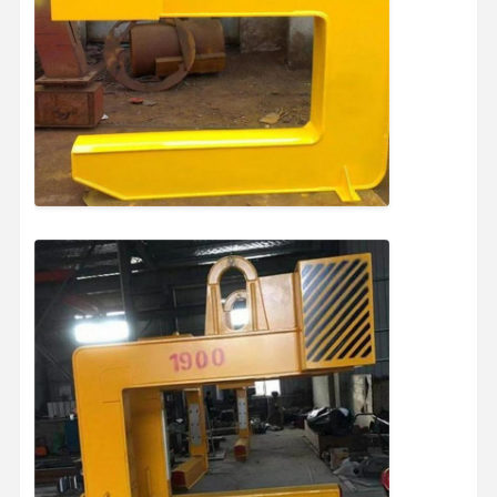
공장 투어
품질 관리
연락처
뉴스
모든 케이스
지금 챗팅하
세요
크레인 바퀴
와이어 로프 드럼
크레인 후크
엔드 캐리지
크레인 롤리 블록