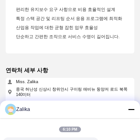
편리한 유지보수 요구 사항으로 비용 효율적인 설계
특정 스택 공간 및 리프팅 순서 응용 프로그램에 최적화
산업용 작업에 대한 균형 잡힌 업무 효율성
단순하고 간편한 조작으로 서비스 수명이 길어집니다.
연락처 세부 사항
Miss. Zalika
중국 허난성 신샹시 창위안시 구이링 애비뉴 둥양저 로드 북쪽
140미터
+8618901111622
Zalika
지금 챗팅하세요
6:10 PM
가장 저렴 한 가격 으로