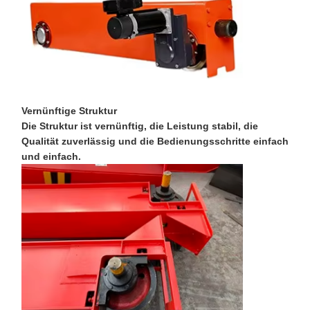
Fabrik Tour
Qualitätskont
Kontakt
Nachrichten
Rolle
Vernünftige Struktur
Die Struktur ist vernünftig, die Leistung stabil, die
Qualität zuverlässig und die Bedienungsschritte einfach
Alle Fälle
Plaudern Sie
und einfach.
Jetzt
Kranräder
Drahtseiltrommel
Krähenhaken
Endwagen