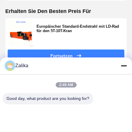
Erhalten Sie Den Besten Preis Für
Europäischer Standard-Endstrahl mit LD-Rad
für den 5T-10T-Kran
Fortsetzen
Zalika
Empfohlene Produkte
2:49 AM
Good day, what product are you looking for?
Schwerlast
Hochleistungs-
Schwerlastkranich
Hochleistu
400 mm
Endwagen
LD200 Typ
Endträger f
Doppelflanschkranierrad
LD300 nach
Europäische
Brückenkr
für 10 Tonnen
europäischer
Norm
mit einfach