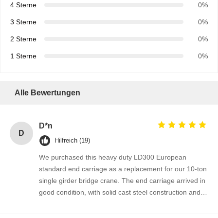
4 Sterne
0%
3 Sterne
0%
2 Sterne
0%
1 Sterne
0%
Alle Bewertungen
D*n
D
Hilfreich (19)
We purchased this heavy duty LD300 European
standard end carriage as a replacement for our 10-ton
single girder bridge crane. The end carriage arrived in
good condition, with solid cast steel construction and
well-finished wheel flange surfaces. It fits perfectly onto
our existing crane girder and the installation went