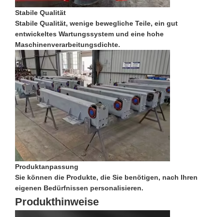
Kran-Flaschenzug
Stabile Qualität
Stabile Qualität, wenige bewegliche Teile, ein gut
Zupacken
entwickeltes Wartungssystem und eine hohe
Maschinenverarbeitungsdichte.
Kran
Ausrüstung des Motors und der Bremse
Hissen
Transportausrüstung
Aufzugsgeräte
Zubehör für Krane
Produktanpassung
Sie können die Produkte, die Sie benötigen, nach Ihren
eigenen Bedürfnissen personalisieren.
Produkthinweise