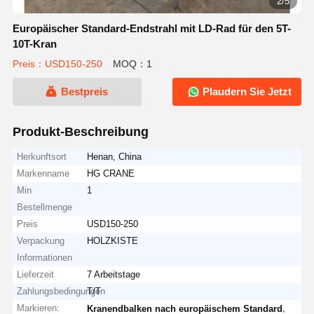
2/5
Europäischer Standard-Endstrahl mit LD-Rad für den 5T-
10T-Kran
Preis：USD150-250
MOQ：1
Bestpreis
Plaudern Sie Jetzt
Produkt-Beschreibung
Herkunftsort
Henan, China
Markenname
HG CRANE
Min
1
Bestellmenge
Preis
USD150-250
Verpackung
HOLZKISTE
Informationen
Lieferzeit
7 Arbeitstage
Zahlungsbedingungen
T/T
Markieren:
,
Kranendbalken nach europäischem Standard