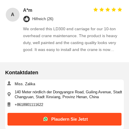
smoothly without any drilling or modification. After
A*m
several weeks of operation, the crane runs more
A
Hilfreich (26)
stable and the wheel travel is much smoother than the
old one. The supplier provided clear dimensions, fast
We ordered this LD300 end carriage for our 10-ton
quotation and reliable delivery. We are satisfied with
overhead crane maintenance. The product is heavy
the quality and will order again for our upcoming crane
duty, well painted and the casting quality looks very
maintenance projects. Highly recommended!
good. It was easy to install and the crane is now
running more smoothly along the rails. The supplier
responded quickly to our technical questions and
delivered within the agreed time. We are happy with
Kontaktdaten
this order and plan to purchase more crane spare
parts from this company.
Miss. Zalika
140 Meter nördlich der Dongyangze Road, Guiling Avenue, Stadt
Changyuan, Stadt Xinxiang, Provinz Henan, China
+8618901111622
Plaudern Sie Jetzt