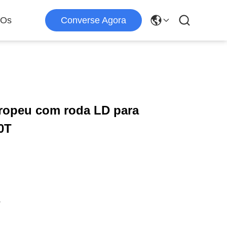
 Os
Converse Agora
uropeu com roda LD para
0T
a