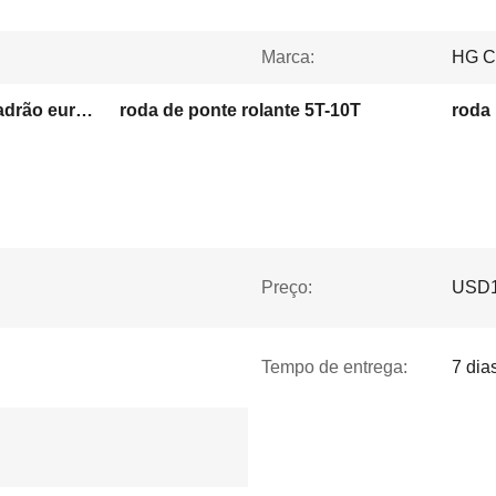
Marca:
HG 
Viga final de guindaste padrão europeu
roda de ponte rolante 5T-10T
roda 
Preço:
USD1
Tempo de entrega:
7 dia