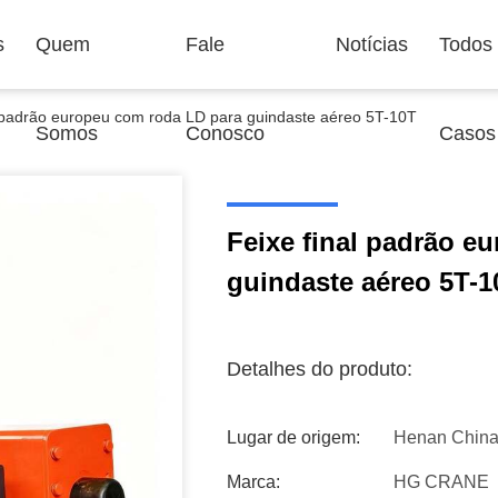
s
Quem
Fale
Notícias
Todos
l padrão europeu com roda LD para guindaste aéreo 5T-10T
Somos
Conosco
Casos
Feixe final padrão e
guindaste aéreo 5T-1
Detalhes do produto:
Lugar de origem:
Henan Chin
Marca:
HG CRANE