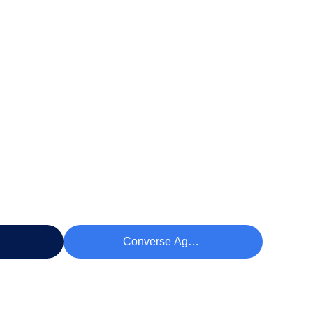
eço
Converse Agora