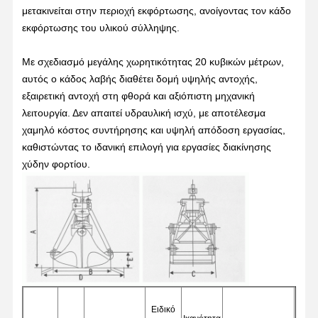
μετακινείται στην περιοχή εκφόρτωσης, ανοίγοντας τον κάδο
εκφόρτωσης του υλικού σύλληψης.
Με σχεδιασμό μεγάλης χωρητικότητας 20 κυβικών μέτρων,
αυτός ο κάδος λαβής διαθέτει δομή υψηλής αντοχής,
εξαιρετική αντοχή στη φθορά και αξιόπιστη μηχανική
λειτουργία. Δεν απαιτεί υδραυλική ισχύ, με αποτέλεσμα
χαμηλό κόστος συντήρησης και υψηλή απόδοση εργασίας,
καθιστώντας το ιδανική επιλογή για εργασίες διακίνησης
χύδην φορτίου.
Αρχική
Προϊόντα
Βίντεο
Σχετικά Με
Σελίδα
Εμάς
Ειδικό
Αρι