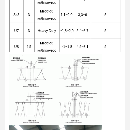
καθήκοντος
Μεσαίου
Sz3
3
1,1~2,0
3,3~6
5
καθήκοντος
U7
3
Heavy Duty
>1,8~2,9
5,4~8,7
5
Μεσαίου
U8
4.5
>1~1,8
4,5~8,1
5
καθήκοντος