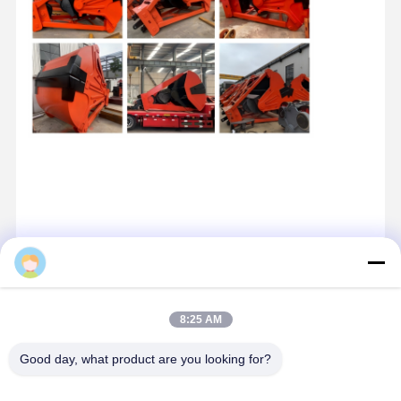
Στοιχεία Επικοινωνίας
8:25 AM
Miss. Zalika
Good day, what product are you looking for?
140 μέτρα βόρεια της οδού Dongyangze, Λεωφόρος Guiling,
Changyuan City, Xinxiang City, Επαρχία Henan, Κίνα
+8618901111622