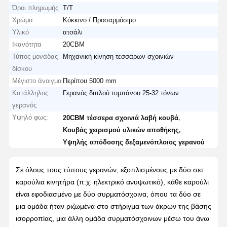
Όροι πληρωμής
T/T
Χρώμα
Κόκκινο / Προσαρμόσιμο
Υλικό
ατσάλι
Ικανότητα
20CBM
Τύπος μονάδας
Μηχανική κίνηση τεσσάρων σχοινιών
δίσκου
Μέγιστο άνοιγμα
Περίπου 5000 mm
Κατάλληλος
Γερανός διπλού τυμπάνου 25-32 τόνων
γερανός
Υψηλό φως:
,
20CBM τέσσερα σχοινιά λαβή κουβά
,
Κουβάς χειρισμού υλικών αποθήκης
Υψηλής απόδοσης δεξαμενόπλοιος γερανού
Σε όλους τους τύπους γερανών, εξοπλισμένους με δύο σετ
καρούλια κινητήρα (π.χ. ηλεκτρικό ανυψωτικό), κάθε καρούλι
είναι εφοδιασμένο με δύο συρματόσχοινα, όπου τα δύο σε
μια ομάδα ήταν ριζωμένα στο στήριγμα των άκρων της βάσης
ισορροπίας, μια άλλη ομάδα συρματόσχοινων μέσω του άνω