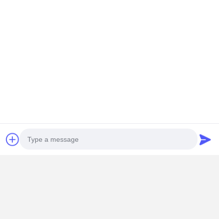
Συνομιλία τώρα
Αποκτήστε Την Καλύτερη Τιμή Για
Υψηλής απόδοσης 20CBM Δέκαχρονος κουβάς
για χειρισμό υλικών αποθήκης
Να συνεχίσει
Συνιστώμενα Προϊόντα
Photo
Video Call