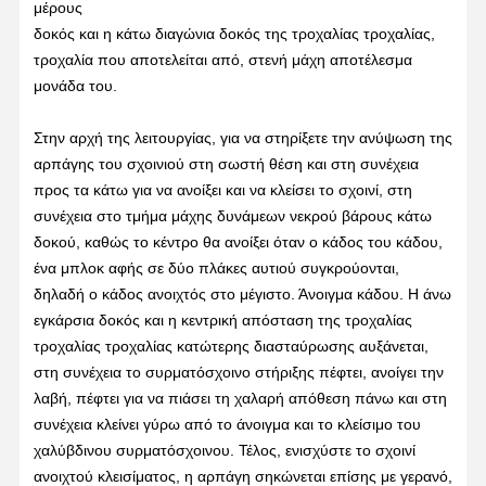
μέρους
δοκός και η κάτω διαγώνια δοκός της τροχαλίας τροχαλίας,
τροχαλία που αποτελείται από, στενή μάχη αποτέλεσμα
μονάδα του.
Στην αρχή της λειτουργίας, για να στηρίξετε την ανύψωση της
αρπάγης του σχοινιού στη σωστή θέση και στη συνέχεια
προς τα κάτω για να ανοίξει και να κλείσει το σχοινί, στη
συνέχεια στο τμήμα μάχης δυνάμεων νεκρού βάρους κάτω
δοκού, καθώς το κέντρο θα ανοίξει όταν ο κάδος του κάδου,
ένα μπλοκ αφής σε δύο πλάκες αυτιού συγκρούονται,
δηλαδή ο κάδος ανοιχτός στο μέγιστο. Άνοιγμα κάδου. Η άνω
εγκάρσια δοκός και η κεντρική απόσταση της τροχαλίας
τροχαλίας τροχαλίας κατώτερης διασταύρωσης αυξάνεται,
στη συνέχεια το συρματόσχοινο στήριξης πέφτει, ανοίγει την
λαβή, πέφτει για να πιάσει τη χαλαρή απόθεση πάνω και στη
συνέχεια κλείνει γύρω από το άνοιγμα και το κλείσιμο του
χαλύβδινου συρματόσχοινου. Τέλος, ενισχύστε το σχοινί
ανοιχτού κλεισίματος, η αρπάγη σηκώνεται επίσης με γερανό,