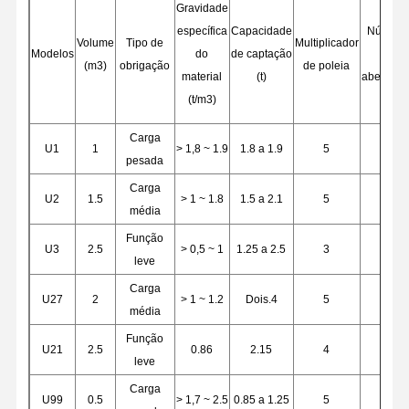
Gravidade
específica
Capacidade
Número 
Volume
Tipo de
Multiplicador
Modelos
do
de captação
(m3)
obrigação
de poleia
Fábrica
Controle De
Fale
Notícias
material
(t)
abertura
Qualidade
Conosco
(t/m3)
Carga
U1
1
> 1,8 ~ 1.9
1.8 a 1.9
5
pesada
Carga
Todos Os
Converse
U2
1.5
> 1 ~ 1.8
1.5 a 2.1
5
Casos
Agora
média
Função
U3
2.5
> 0,5 ~ 1
1.25 a 2.5
3
Rodas de guindastes
leve
Carga
Cilindro de corda do fio
U27
2
> 1 ~ 1.2
Dois.4
5
média
Gancho de guindaste
Função
U21
2.5
0.86
2.15
4
leve
Carro de Extremidade
Carga
U99
0.5
> 1,7 ~ 2.5
0.85 a 1.25
5
Bloco de poleia de guindaste