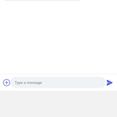
China
+8618901111622
Converse agora
Obter O Melhor Preço Para
Alto desempenho 20CBM Embalagem de quatro
cordas para manuseio de material de armazém
Continue
Produtos Recomendados
Photo