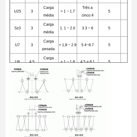
Carga
Três a
U25
3
> 1 ~ 1.7
5
média
cinco.4
Carga
Sz3
3
1. 1 ~ 2.0
3.3 ~ 6
5
média
Carga
U7
3
> 1,8 ~ 2.9
5.4~8.7
5
pesada
Carga
U8
4.5
> 1 ~ 1.8
4.5 a 8.1
5
média