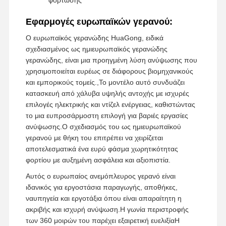
Αρπαγές
Εφαρμογές ευρωπαϊκών γερανού:
Ο ευρωπαϊκός γερανώδης HuaGong, ειδικά
Γερανός
σχεδιασμένος ως ημιευρωπαϊκός γερανώδης
γερανώδης, είναι μια προηγμένη λύση ανύψωσης που
Κινητήρας ταχυτήτων & φρένο
χρησιμοποιείται ευρέως σε διάφορους βιομηχανικούς
και εμπορικούς τομείς.,Το μοντέλο αυτό συνδυάζει
Ανυψωτήρας
κατασκευή από χάλυβα υψηλής αντοχής με ισχυρές
επιλογές ηλεκτρικής και ντίζελ ενέργειας, καθιστώντας
Εξοπλισμός μεταφορών
το μια ευπροσάρμοστη επιλογή για βαριές εργασίες
Συσκευές ανύψωσης
ανύψωσης.Ο σχεδιασμός του ως ημιευρωπαϊκού
γερανού με θήκη του επιτρέπει να χειρίζεται
Συσκευές γερανού
αποτελεσματικά ένα ευρύ φάσμα χωρητικότητας
φορτίου με αυξημένη ασφάλεια και αξιοπιστία.
Αυτός ο ευρωπαίος ανεμόπλευρος γερανό είναι
ιδανικός για εργοστάσια παραγωγής, αποθήκες,
ναυπηγεία και εργοτάξια όπου είναι απαραίτητη η
ακριβής και ισχυρή ανύψωση.Η γωνία περιστροφής
των 360 μοιρών του παρέχει εξαιρετική ευελιξίαΗ