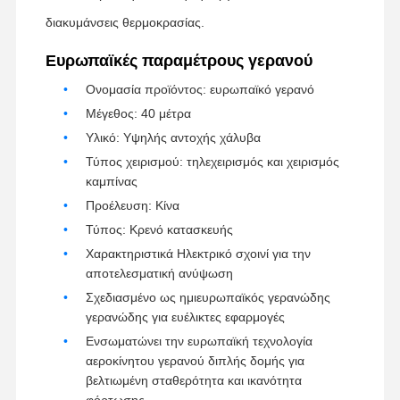
διακυμάνσεις θερμοκρασίας.
Ευρωπαϊκές παραμέτρους γερανού
Γύρος
Ποιοτικός
Επαφή
Νέα
Εργοστασίων
Έλεγχος
Ονομασία προϊόντος: ευρωπαϊκό γερανό
Μέγεθος: 40 μέτρα
Υλικό: Υψηλής αντοχής χάλυβα
Τύπος χειρισμού: τηλεχειρισμός και χειρισμός
καμπίνας
Όλες Οι
Συνομιλία
Περιπτώσεις
Τώρα
Προέλευση: Κίνα
Τύπος: Κρενό κατασκευής
Τροχοί γερανού
Χαρακτηριστικά Ηλεκτρικό σχοινί για την
αποτελεσματική ανύψωση
Τύμπανο σχοινιών καλωδίων
Σχεδιασμένο ως ημιευρωπαϊκός γερανώδης
γερανώδης για ευέλικτες εφαρμογές
Κράνος Αγκώνα
Ενσωματώνει την ευρωπαϊκή τεχνολογία
Τροχήλατο
αεροκίνητου γερανού διπλής δομής για
βελτιωμένη σταθερότητα και ικανότητα
Μπλοκ τροχαλίας γερανού
φόρτωσης