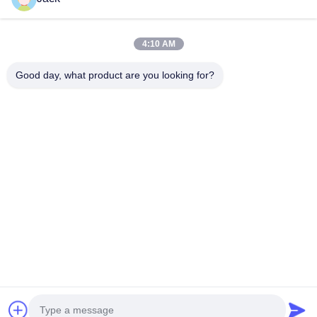
4:10 AM
Good day, what product are you looking for?
Στοιχεία Επικοινωνίας
Miss. Zalika
140 μέτρα βόρεια της οδού Dongyangze, Λεωφόρος Guiling,
Changyuan City, Xinxiang City, Επαρχία Henan, Κίνα
+8618901111622
Συνομιλία τώρα