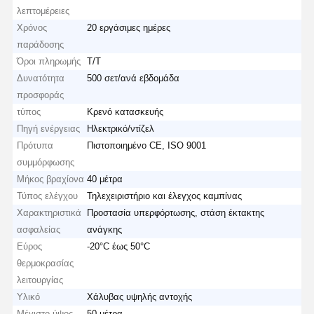
λεπτομέρειες
Χρόνος
20 εργάσιμες ημέρες
παράδοσης
Όροι πληρωμής
T/T
Δυνατότητα
500 σετ/ανά εβδομάδα
προσφοράς
τύπος
Κρενό κατασκευής
Πηγή ενέργειας
Ηλεκτρικό/ντίζελ
Πρότυπα
Πιστοποιημένο CE, ISO 9001
συμμόρφωσης
Μήκος βραχίονα
40 μέτρα
Τύπος ελέγχου
Τηλεχειριστήριο και έλεγχος καμπίνας
Χαρακτηριστικά
Προστασία υπερφόρτωσης, στάση έκτακτης
ασφαλείας
ανάγκης
Εύρος
-20°C έως 50°C
θερμοκρασίας
λειτουργίας
Υλικό
Χάλυβας υψηλής αντοχής
Μέγιστο ύψος
50 μέτρα