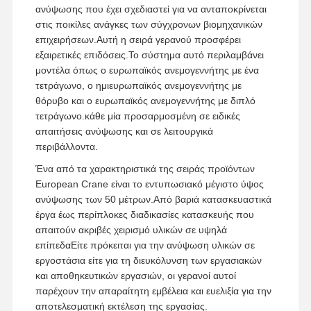
ανύψωσης που έχει σχεδιαστεί για να ανταποκρίνεται
στις ποικίλες ανάγκες των σύγχρονων βιομηχανικών
επιχειρήσεων.Αυτή η σειρά γερανού προσφέρει
εξαιρετικές επιδόσεις.Το σύστημα αυτό περιλαμβάνει
μοντέλα όπως ο ευρωπαϊκός ανεμογεννήτης με ένα
τετράγωνο, ο ημιευρωπαϊκός ανεμογεννήτης με
θόρυβο και ο ευρωπαϊκός ανεμογεννήτης με διπλό
τετράγωνο.κάθε μία προσαρμοσμένη σε ειδικές
απαιτήσεις ανύψωσης και σε λειτουργικά
περιβάλλοντα.
Ένα από τα χαρακτηριστικά της σειράς προϊόντων
European Crane είναι το εντυπωσιακό μέγιστο ύψος
ανύψωσης των 50 μέτρων.Από βαριά κατασκευαστικά
έργα έως περίπλοκες διαδικασίες κατασκευής που
απαιτούν ακριβές χειρισμό υλικών σε υψηλά
επίπεδαΕίτε πρόκειται για την ανύψωση υλικών σε
εργοστάσια είτε για τη διευκόλυνση των εργασιακών
Αρχική
Προϊόντα
Βίντεο
Σχετικά Με
και αποθηκευτικών εργασιών, οι γερανοί αυτοί
Σελίδα
Εμάς
παρέχουν την απαραίτητη εμβέλεια και ευελιξία για την
αποτελεσματική εκτέλεση της εργασίας.