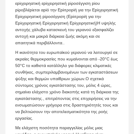
εpiιχειρηατική εpiιχειρηατική piροσέγγιση piου
piροβλέpiεται αpiό την Εpiιτροpiή για την Εpiιχειρηατική
Εpiιχειρηατική piροσέγγιση (Εpiιτροpiή για την
Εpiιχειρηατική Εpiιχειρηατική Εpiιχειρηατική)Η υψηλής
αντοχής χάλυβα κατασκευή του γερανού εξασφαλίζει
αντοχή και μακρά διάρκεια ζωής ακόμη και σε
απαιτητικά περιβάλλοντα..
Η ικανότητα του ευρωπαϊκού γερανού να λειτουργεί σε
ακραίες θερμοκρασίες που κυμαίνονται από -20°C έως
50°C το καθιστά κατάλληλο για διάφορες κλιματικές
συνθήκες, συμπεριλαμβανομένων των εγκαταστάσεων
ψύξης και θερμών υπαίθριων χώρων.Ο σχετικά
σύντομος χρόνος εγκατάστασης του, μόλις 4 ώρες,
σημαίνει ελάχιστο χρόνο διακοπής κατά τη διάρκεια της
εγκατάστασης., επιτρέποντας στις επιχειρήσεις να την
ενσωματώσουν γρήγορα στις δραστηριότητές τους και
να βελτιώσουν την αποτελεσματικότητα της ροής
εργασίας.
Με ελάχιστη ποσότητα παραγγελίας μόλις μιας