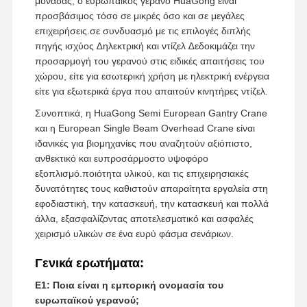
μονάδας, ο ευρωπαϊκός γερανό HuaGong είναι
προσβάσιμος τόσο σε μικρές όσο και σε μεγάλες
επιχειρήσεις.σε συνδυασμό με τις επιλογές διπλής
πηγής ισχύος ∆ηλεκτρική και ντίζελ ∆εδοκιμάζει την
προσαρμογή του γερανού στις ειδικές απαιτήσεις του
χώρου, είτε για εσωτερική χρήση με ηλεκτρική ενέργεια
είτε για εξωτερικά έργα που απαιτούν κινητήρες ντίζελ.
Συνοπτικά, η HuaGong Semi European Gantry Crane
και η European Single Beam Overhead Crane είναι
ιδανικές για βιομηχανίες που αναζητούν αξιόπιστο,
ανθεκτικό και ευπροσάρμοστο υψοφόρο
εξοπλισμό.ποιότητα υλικού, και τις επιχειρησιακές
δυνατότητες τους καθιστούν απαραίτητα εργαλεία στη
εφοδιαστική, την κατασκευή, την κατασκευή και πολλά
άλλα, εξασφαλίζοντας αποτελεσματικό και ασφαλές
χειρισμό υλικών σε ένα ευρύ φάσμα σενάριων.
Γενικά ερωτήματα:
Ε1: Ποια είναι η εμπορική ονομασία του
ευρωπαϊκού γερανού;