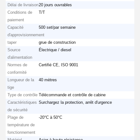
Délai de livraison
20 jours ouvrables
Conditions de
T/T
paiement
Capacité
500 set/par semaine
d'approvisionnement
taper
grue de construction
Source
Électrique / diesel
d'alimentation
Normes de
Certifié CE, ISO 9001
conformité
Longueur de la
40 mètres
tige
Type de contrôle
Télécommande et contrôle de cabine
Caractéristiques
Surchargez la protection, arrêt d'urgence
de sécurité
Plage de
-20°C à 50°C
température de
fonctionnement
Matériel
Acier à haute résistance