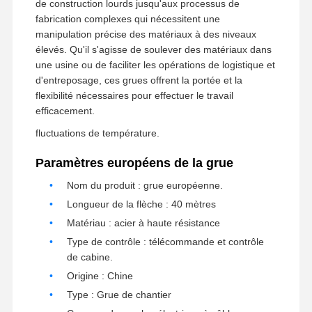
de construction lourds jusqu'aux processus de
fabrication complexes qui nécessitent une
manipulation précise des matériaux à des niveaux
élevés. Qu'il s'agisse de soulever des matériaux dans
Visite D'usine
Contrôle De
Contact
Nouvelles
La Qualité
une usine ou de faciliter les opérations de logistique et
d'entreposage, ces grues offrent la portée et la
flexibilité nécessaires pour effectuer le travail
efficacement.
fluctuations de température.
Tous Les Cas
Causez
Maintenant
Paramètres européens de la grue
Nom du produit : grue européenne.
roues de grue
Longueur de la flèche : 40 mètres
Tambour de câble métallique
Matériau : acier à haute résistance
Type de contrôle : télécommande et contrôle
Crochet à grue
de cabine.
Origine : Chine
Chariot d'extrémité
Type : Grue de chantier
Bloc de poulie de grue