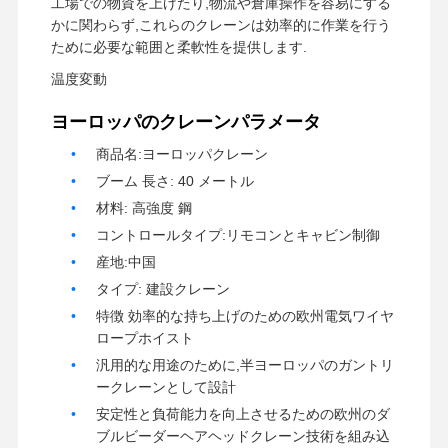
工場での物資を上げたり,物流や倉庫操作を容易にする
かに関わらず,これらのクレーンは効率的に作業を行う
ために必要な範囲と柔軟性を提供します.
温度変動
ヨーロッパのクレーンパラメータ
商品名:ヨーロッパクレーン
ブーム 長さ: 40 メートル
材料: 高強度 鋼
コントロールタイプ:リモコンとキャビン制御
産地:中国
タイプ: 建設クレーン
特徴 効率的な持ち上げのための欧州電気ワイヤ
ロープホイスト
汎用的な用途のために,半ヨーロッパのガントリ
ークレーンとして設計
ホーム
製品
ビデオ
企業情報
安定性と負荷能力を向上させるための欧州のダ
ブルビーダーヘアヘッドクレーン技術を組み込