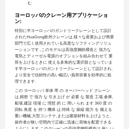
む
ヨーロッパのクレーン用アプリケーショ
会社案内
品質管理
お問い合わせ
ニュース
ン:
特別に半ヨーロッパのガントリークレーンとして設計
されたHuaGong欧州クレーンは,様々な産業および商業
部門で広く使用されている高度なリフティングソリュ
ーションです.,このモデルは高強度鋼鉄構造と 強力な
すべての場合
今雑談しなさ
電気とディーゼル電源のオプションを組み合わせて 重
い
荷を上げるときに 使える多角的な選択肢となっていま
す半ヨーロッパのガントリークレーンとして設計され,
クレーンの車輪
より安全で信頼性の高い幅広い負荷容量を効率的に処
理できます.
ワイヤー ロープ ドラム
この ヨーロッパ 単体 帯 の オーバーヘッド クレーン
は,精密 で 強力 な 引き上げ が 必要 な 製造 工場,倉庫,
クレーンフック
船場,建設 現場 に 理想 的 に 用い られ ます.360 度 の
エンドキャリッジ
回転 角度 を 持つ 機体 は,特殊 な 操縦 能力 を 備える
重い機械,大型コンテナ,または建築材料を上げようと,
クレーン・ポリー・ブロック
操作者が狭い空間内で正確に迅速に荷物を配置できる
ようにします.このクレーンの高強度鋼筋構造は,厳しい