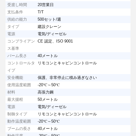
受渡し時間
20営業日
支払条件
T/T
供給の能力
500セット/週
タイプ
建設クレーン
電源
電気/ディーゼル
コンプライアン
CE 認定、ISO 9001
ス基準
バーム長さ
40メートル
コントロールタ
リモコンとキャビンコントロール
イプ
安全機能
保護、非常停止に積み過ぎなさい
使用温度範囲
-20℃～50℃
材料
高張力鋼
最大揚程
50メートル
電源
電気/ディーゼル
制御タイプ
リモコンとキャビンコントロール
動作温度範囲
-20℃～50℃
ブームの長さ
40メートル
動作温度
-20℃～50℃