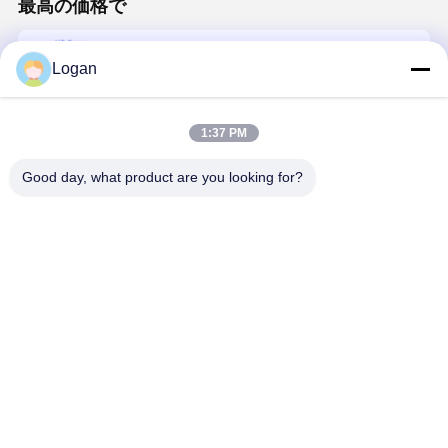
最高の価格で
周波数制御とCE認証付きのヨーロッパ式低頭室単
Logan
軸型上空クレーン
Price： 1
1:37 PM
続行
Good day, what product are you looking for?
Desktop Site
ホーム
企業情報
お問い合わせ
地図
プライバシーポリシー規約
品質
クレーンの車輪
中国工場.Copyright © 2026 Henan Huagong
Industrial Group Co., Ltd.. All Rights Reserved.