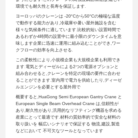
グラブ
環境でも耐久性と長寿を保証します.
ヨーロッパのクレーンは -20°Cから50°Cの極端な温度
クレーン
で動作する能力があり,冷蔵庫や暑い屋外施設を含む
様々な気候条件に適しています.比較的短い設置時間で
ギアモーターとブレーキ
あるわずか4時間の設置中に最小限のダウンタイムを意
味します企業に迅速に運用に組み込むことができ,ワー
ホイスト
クフローの効率を向上させる.
輸送機器
この柔軟性により,小規模企業も大規模企業も利用でき
ます.電気とディーゼルによる2つの電源オプションと
持ち上げ装置
組み合わせると,クレーンを特定の現場の要件に合わせ
ることができます.室内用で電力を供給したり,ディーゼ
クレーン用アクセサリー
ルエンジンを必要とする屋外用で
概要すると,HuaGong Semi European Gantry Crane と
European Single Beam Overhead Crane は,信頼性が
あり,耐久性があり,汎用的なリフティング機器を求める
産業にとって最適です.材料の質効率的で安全な材料の
取り扱いを 幅広いシナリオで保証する 物流,建設,製造
などにおいて 不可欠なツールとなっています