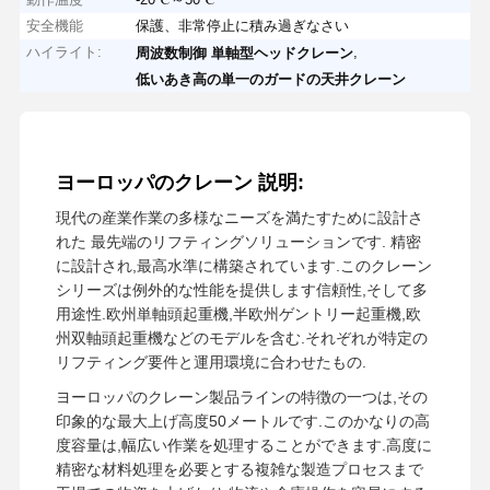
安全機能
保護、非常停止に積み過ぎなさい
ハイライト:
,
周波数制御 単軸型ヘッドクレーン
低いあき高の単一のガードの天井クレーン
ヨーロッパのクレーン 説明:
現代の産業作業の多様なニーズを満たすために設計さ
れた 最先端のリフティングソリューションです. 精密
に設計され,最高水準に構築されています.このクレーン
シリーズは例外的な性能を提供します信頼性,そして多
用途性.欧州単軸頭起重機,半欧州ゲントリー起重機,欧
州双軸頭起重機などのモデルを含む.それぞれが特定の
リフティング要件と運用環境に合わせたもの.
ヨーロッパのクレーン製品ラインの特徴の一つは,その
印象的な最大上げ高度50メートルです.このかなりの高
度容量は,幅広い作業を処理することができます.高度に
精密な材料処理を必要とする複雑な製造プロセスまで