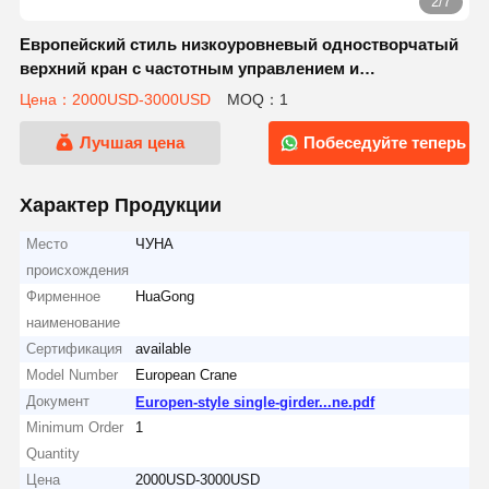
2/7
Европейский стиль низкоуровневый одностворчатый
верхний кран с частотным управлением и
сертификацией CE
Цена：2000USD-3000USD
MOQ：1
Лучшая цена
Побеседуйте теперь
Характер Продукции
Место
ЧУНА
происхождения
Фирменное
HuaGong
наименование
Сертификация
available
Model Number
European Crane
Документ
Europen-style single-girder...ne.pdf
Minimum Order
1
Quantity
Цена
2000USD-3000USD