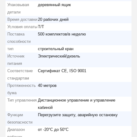
Упаковывая
деревянный ящик
детали
Время доставки
20 рабочих дней
Условия оплаты
Т/Т
Поставка
500 комплектов/в неделю
способности
тип
строительный кран
Источник
Электрический/дизель
питания
Соответствие
Сертификат CE, ISO 9001
стандартам
Протяженность
40 метров
бума
Тип управления
Дистанционное управление и управление
кабиной
Функции
Перегрузите защиту, аварийную остановку
безопасности
Диапазон
от -20°С до 50°С
рабочих