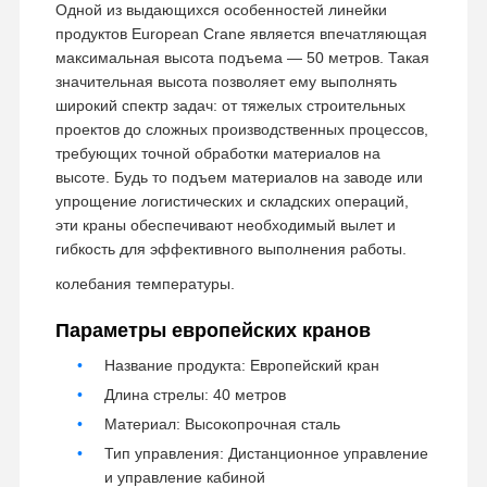
Одной из выдающихся особенностей линейки
продуктов European Crane является впечатляющая
максимальная высота подъема — 50 метров. Такая
Наша
Контроль
Контактные
Новости
значительная высота позволяет ему выполнять
Фабрика
Качества
Данные
широкий спектр задач: от тяжелых строительных
проектов до сложных производственных процессов,
требующих точной обработки материалов на
высоте. Будь то подъем материалов на заводе или
упрощение логистических и складских операций,
эти краны обеспечивают необходимый вылет и
Все Случаи
Побеседуйте
Теперь
гибкость для эффективного выполнения работы.
колебания температуры.
Колеса кранов
Параметры европейских кранов
Барабанчик веревочки провода
Название продукта: Европейский кран
Кранный крюк
Длина стрелы: 40 метров
Материал: Высокопрочная сталь
Концевая балка
Тип управления: Дистанционное управление
и управление кабиной
Блок шкива крана