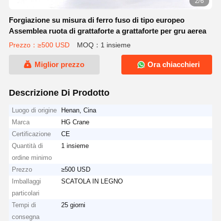
2/6
Forgiazione su misura di ferro fuso di tipo europeo
Assemblea ruota di grattaforte a grattaforte per gru aerea
Prezzo：≥500 USD
MOQ：1 insieme
Miglior prezzo
Ora chiacchieri
Descrizione Di Prodotto
Luogo di origine
Henan, Cina
Marca
HG Crane
Certificazione
CE
Quantità di
1 insieme
ordine minimo
Prezzo
≥500 USD
Imballaggi
SCATOLA IN LEGNO
particolari
Tempi di
25 giorni
consegna