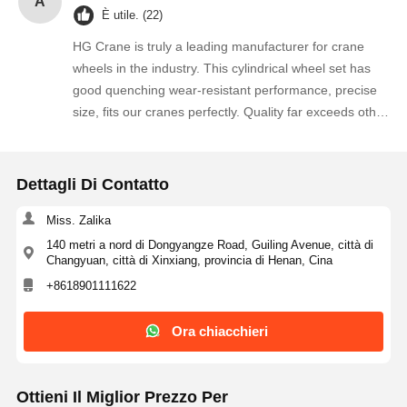
A
È utile. (22)
modification during installation. The supplier kept
smooth communication throughout the order,
HG Crane is truly a leading manufacturer for crane
production progress was updated timely, and goods
wheels in the industry. This cylindrical wheel set has
were delivered ahead of scheduled time. The product
good quenching wear-resistant performance, precise
quality is consistent and reliable, we are really satisfied
size, fits our cranes perfectly. Quality far exceeds other
with this cooperation. We intend to place repeat orders
suppliers we contacted, we will keep bulk ordering
for our future crane spare parts demands and strongly
continuously.
recommend this supplier to other crane maintenance
Dettagli Di Contatto
companies!
Miss. Zalika
140 metri a nord di Dongyangze Road, Guiling Avenue, città di
Changyuan, città di Xinxiang, provincia di Henan, Cina
+8618901111622
Ora chiacchieri
Ottieni Il Miglior Prezzo Per