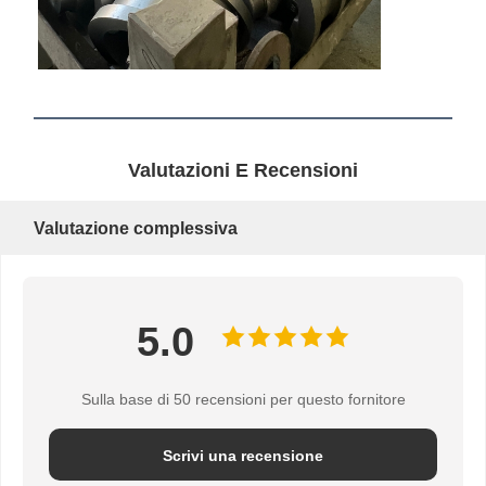
Blocco di puleggia di gru
Gru a benna
Gru
Ingranaggi motore e freno
Valutazioni E Recensioni
Pace
Valutazione complessiva
Attrezzatura di trasporto
Dispositivi di sollevamento
5.0
Accessori per gru
Sulla base di 50 recensioni per questo fornitore
Scrivi una recensione