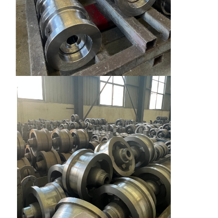
Fatory Tour
Controllo Di
Contattaci
Notizie
Qualità
Tutti I Casi
Ora
Chiacchieri
Ruote per gru
Tamburo di cavo metallico
Aggancio di gru
Carrello di estremità