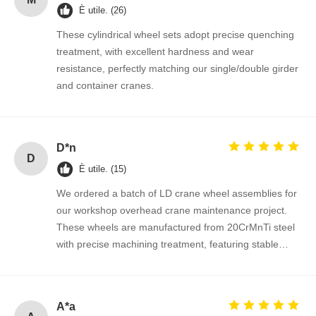
È utile. (26)
These cylindrical wheel sets adopt precise quenching
treatment, with excellent hardness and wear
resistance, perfectly matching our single/double girder
and container cranes.
D*n
D
È utile. (15)
We ordered a batch of LD crane wheel assemblies for
our workshop overhead crane maintenance project.
These wheels are manufactured from 20CrMnTi steel
with precise machining treatment, featuring stable
dimensional accuracy, good surface hardness and
outstanding wear resistance under long-time heavy
load running. The assembly fits perfectly onto our
A*a
existing LD single girder crane end beams without any