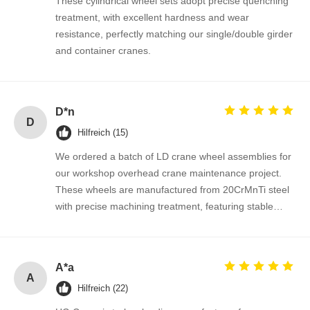
These cylindrical wheel sets adopt precise quenching
treatment, with excellent hardness and wear
resistance, perfectly matching our single/double girder
and container cranes.
D*n
D
Hilfreich (15)
We ordered a batch of LD crane wheel assemblies for
our workshop overhead crane maintenance project.
These wheels are manufactured from 20CrMnTi steel
with precise machining treatment, featuring stable
dimensional accuracy, good surface hardness and
outstanding wear resistance under long-time heavy
load running. The assembly fits perfectly onto our
A*a
existing LD single girder crane end beams without any
A
Hilfreich (22)
modification during installation. The supplier kept
smooth communication throughout the order,