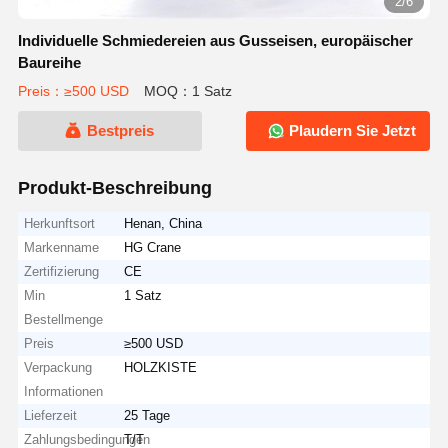
2/6
Individuelle Schmiedereien aus Gusseisen, europäischer
Baureihe
Preis：≥500 USD
MOQ：1 Satz
Bestpreis
Plaudern Sie Jetzt
Produkt-Beschreibung
Herkunftsort
Henan, China
Markenname
HG Crane
Zertifizierung
CE
Min
1 Satz
Bestellmenge
Preis
≥500 USD
Verpackung
HOLZKISTE
Informationen
Lieferzeit
25 Tage
Zahlungsbedingungen
T/T