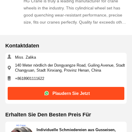
HG Crane is truly a leading manufacturer for crane
production progress was updated timely, and goods
wheels in the industry. This cylindrical wheel set has
were delivered ahead of scheduled time. The product
good quenching wear-resistant performance, precise
quality is consistent and reliable, we are really satisfied
size, fits our cranes perfectly. Quality far exceeds other
with this cooperation. We intend to place repeat orders
suppliers we contacted, we will keep bulk ordering
for our future crane spare parts demands and strongly
continuously.
recommend this supplier to other crane maintenance
Kontaktdaten
companies!
Miss. Zalika
140 Meter nördlich der Dongyangze Road, Guiling Avenue, Stadt
Changyuan, Stadt Xinxiang, Provinz Henan, China
+8618901111622
Plaudern Sie Jetzt
Erhalten Sie Den Besten Preis Für
Individuelle Schmiedereien aus Gusseisen,