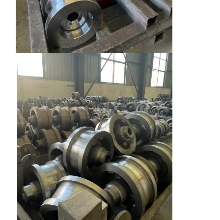
Fabrik Tour
Qualitätskont
Kontakt
Nachrichten
Rolle
Alle Fälle
Plaudern Sie
Jetzt
Kranräder
Drahtseiltrommel
Krähenhaken
Endwagen