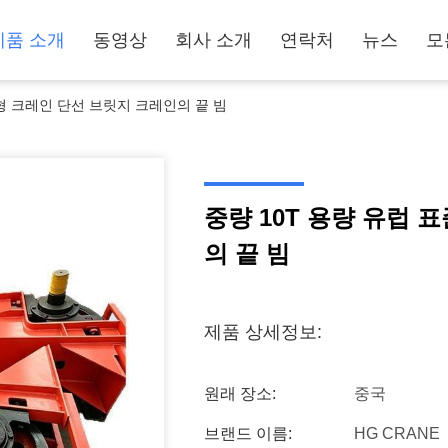
제품 소개
동영상
회사 소개
연락처
뉴스
모
D형 크레인 단선 브릿지 크레인의 끝 빔
중량 10T 용량 유럽 
의 끝 빔
제품 상세정보:
원래 장소:
중국
브랜드 이름:
HG CRANE