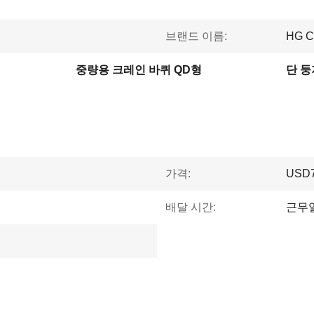
브랜드 이름:
HG 
중량용 크레인 바퀴 QD형
단 둥
가격:
USD
배달 시간:
근무일