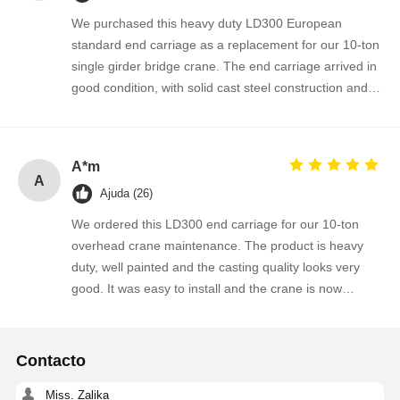
We purchased this heavy duty LD300 European
standard end carriage as a replacement for our 10-ton
single girder bridge crane. The end carriage arrived in
good condition, with solid cast steel construction and
well-finished wheel flange surfaces. It fits perfectly onto
our existing crane girder and the installation went
smoothly without any drilling or modification. After
A*m
several weeks of operation, the crane runs more
A
Ajuda (26)
stable and the wheel travel is much smoother than the
old one. The supplier provided clear dimensions, fast
We ordered this LD300 end carriage for our 10-ton
quotation and reliable delivery. We are satisfied with
overhead crane maintenance. The product is heavy
the quality and will order again for our upcoming crane
duty, well painted and the casting quality looks very
maintenance projects. Highly recommended!
good. It was easy to install and the crane is now
running more smoothly along the rails. The supplier
responded quickly to our technical questions and
delivered within the agreed time. We are happy with
Contacto
this order and plan to purchase more crane spare
parts from this company.
Miss. Zalika