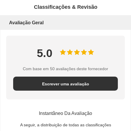
Classificações & Revisão
Bloco de poleia de guindaste
Garras
Avaliação Geral
Guindaste
Motor de engrenagem e freio
5.0
Içar
Com base em 50 avaliações deste fornecedor
Equipamento de transporte
Dispositivos de elevação
Escrever uma avaliação
Acessórios para guindastes
Instantâneo Da Avaliação
A seguir, a distribuição de todas as classificações