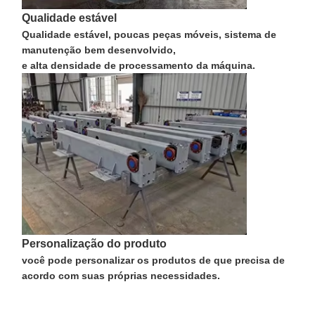
Qualidade estável
Qualidade estável, poucas peças móveis, sistema de
manutenção bem desenvolvido,
Fábrica
Controle De
Fale
Notícias
e alta densidade de processamento da máquina.
Qualidade
Conosco
Todos Os
Converse
Casos
Agora
Rodas de guindastes
Personalização do produto
Cilindro de corda do fio
você pode personalizar os produtos de que precisa de
acordo com suas próprias necessidades.
Gancho de guindaste
Carro de Extremidade