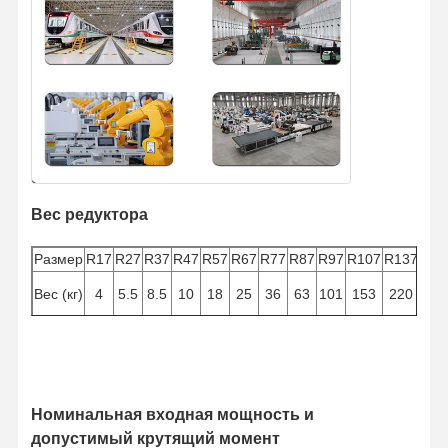
Вес редуктора
Размер
R17
R27
R37
R47
R57
R67
R77
R87
R97
R107
R137
R14
Вес (кг)
4
5.5
8.5
10
18
25
36
63
101
153
220
40
Номинальная входная мощность и
допустимый крутящий момент