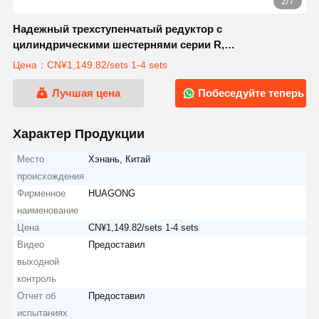
2/7
Надежный трехступенчатый редуктор с
цилиндрическими шестернями серии R,
обеспечивающий высокую эффективность передачи и
Цена：CN¥1,149.82/sets 1-4 sets
закаленные шестерни для инженерной техники
Лучшая цена
Побеседуйте теперь
Характер Продукции
Место
Хэнань, Китай
происхождения
Фирменное
HUAGONG
наименование
Цена
CN¥1,149.82/sets 1-4 sets
Видео
Предоставил
выходной
контроль
Отчет об
Предоставил
испытаниях