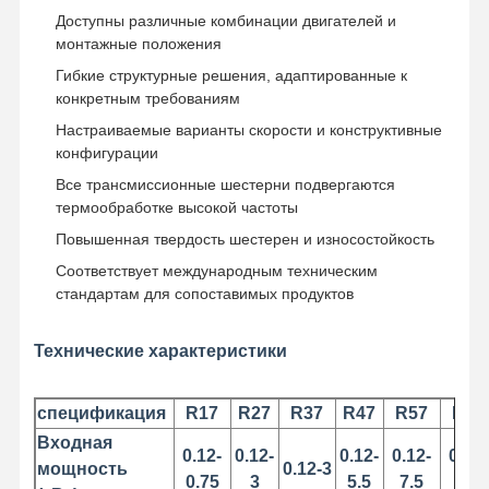
Доступны различные комбинации двигателей и
монтажные положения
Гибкие структурные решения, адаптированные к
конкретным требованиям
Настраиваемые варианты скорости и конструктивные
конфигурации
Все трансмиссионные шестерни подвергаются
термообработке высокой частоты
Повышенная твердость шестерен и износостойкость
Соответствует международным техническим
стандартам для сопоставимых продуктов
Технические характеристики
спецификация
R17
R27
R37
R47
R57
R67
Главная
Продукция
Ролики
О Компании
Страница
Входная
0.12-
0.12-
0.12-
0.12-
0.12-
мощность
0.12-3
0.75
3
5.5
7.5
7.5