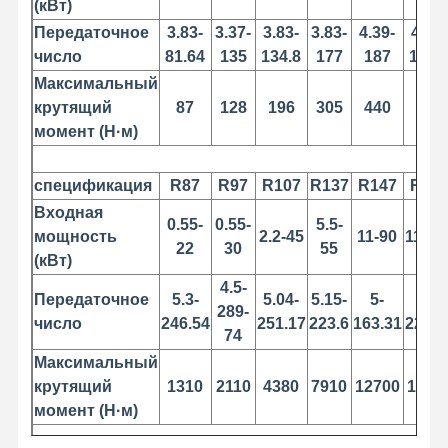
(кВт)
Передаточное
3.83-
3.37-
3.83-
3.83-
4.39-
4.29-
число
81.64
135
134.8
177
187
199.
Наша
Контроль
Контактные
Новости
Максимальный
Фабрика
Качества
Данные
крутящий
87
128
196
305
440
595
момент (Н·м)
спецификация
R87
R97
R107
R137
R147
R16
Все Случаи
Побеседуйте
Входная
Теперь
0.55-
0.55-
5.5-
мощность
2.2-45
11-90
11-16
22
30
55
(кВт)
Колеса кранов
4.5-
Передаточное
5.3-
5.04-
5.15-
5-
5-
289-
Барабанчик веревочки провода
число
246.54
251.17
223.6
163.31
229.7
74
Кранный крюк
Максимальный
крутящий
1310
2110
4380
7910
12700
1770
Концевая балка
момент (Н·м)
Блок шкива крана