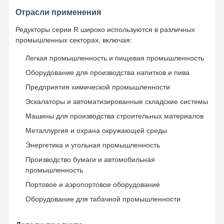
спецификация
RX37
RX57
RX67
RX77
RX87
RX9
Отрасли применения
Самосхваты
Входная
0.12-
0.12-
0.12-
1.1-
Редукторы серии R широко используются в различных
мощность
3-22
5.5-3
1.1
5.5
7.5
11
промышленных секторах, включая:
Кран
(кВт)
Легкая промышленность и пищевая промышленность
Передаточное
1.62-
1.3-
1.4-
1.42-
1.39-
1.42-
Перегонка двигателя и тормоза
число
4.43
5.5
6.07
5.63
6.45
5.79
Оборудование для производства напитков и пива
Подъемник
Максимальный
Предприятия химической промышленности
крутящий
20
71
120
215
395
600
Эскалаторы и автоматизированные складские системы
Транспортное оборудование
момент (Н·м)
Машины для производства строительных материалов
Подъемные устройства
Металлургия и охрана окружающей среды
Энергетика и угольная промышленность
Аксессуары для кранов
Производство бумаги и автомобильная
промышленность
Портовое и аэропортовое оборудование
Оборудование для табачной промышленности