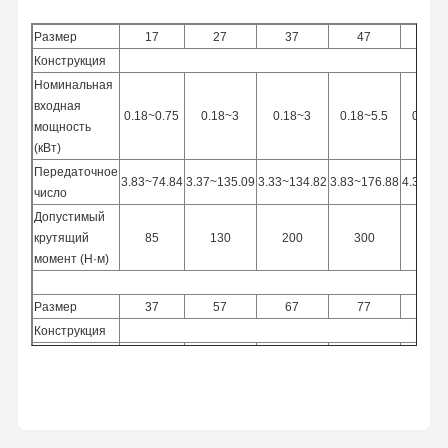
Размер
17
27
37
47
57
Конструкция
Номинальная
входная
0.18~0.75
0.18~3
0.18~3
0.18~5.5
0.18~
мощность
(кВт)
Передаточное
3.83~74.84
3.37~135.09
3.33~134.82
3.83~176.88
4.39~18
число
Допустимый
крутящий
85
130
200
300
450
момент (Н·м)
Размер
37
57
67
77
87
Конструкция
RX / 
Номинальная
входная
0.18~1.1
0.18~5.5
0.18~7.5
1.1~11
3~2
мощность
(кВт)
Передаточное