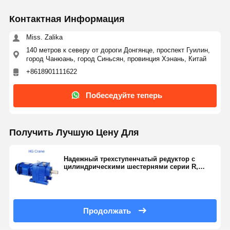
1.62~4.43
1.3~5.5
1.4~6.07
1.42~8.00
1.39~8
число
Контактная Информация
Допустимый
крутящий
20
70
135
215
400
Miss. Zalika
момент (Н·м)
140 метров к северу от дороги Донгянце, проспект Гуилин,
город Чанюань, город Синьсян, провинция Хэнань, Китай
+8618901111622
Побеседуйте теперь
Получить Лучшую Цену Для
Надежный трехступенчатый редуктор с
цилиндрическими шестернями серии R,
обеспечивающий высокую эффективность
передачи и закаленные шестерни для
инженерной техники
Продолжать