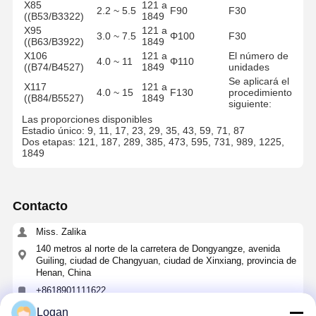
X85
121 a
miembros.
2.2 ~ 5.5
F90
F30
((B53/B3322)
1849
El
X10
Entre 15
9 ~
X95
121 a
12,000
Φ110
número
3.0 ~ 7.5
Φ100
F30
((B7/B45)
y 45
87
((B63/B3922)
1849
de
X106
121 a
El número de
Se trata de
4.0 ~ 11
Φ110
((B74/B4527)
1849
unidades
un
documento
Se aplicará el
9 ~
Frente de
X117
121 a
de
18.5 ~ 55
20,000
F130
4.0 ~ 15
F130
procedimiento
87
la línea
((B84/B5527)
1849
identificación
siguiente:
de la
Las proporciones disponibles
empresa.
Estadio único: 9, 11, 17, 23, 29, 35, 43, 59, 71, 87
Dos etapas: 121, 187, 289, 385, 473, 595, 731, 989, 1225,
1849
Contacto
Miss. Zalika
140 metros al norte de la carretera de Dongyangze, avenida
Guiling, ciudad de Changyuan, ciudad de Xinxiang, provincia de
Henan, China
+8618901111622
Logan