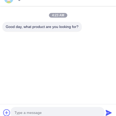
Ahora Charle
4:23 AM
Obtenga El Mejor Precio Por
Good day, what product are you looking for?
Reducción de velocidad de la rueda cicloidal
con eje sólido y carcasa de hierro fundido para
aplicaciones de alto par
Continuar
Inicio
Mapa del
Contactar
Desktop
Sitio
Ahora
Site
Mapa del Sitio
Políticas de privacidad
Calidad
Las ruedas de las grúas
Fábrica China.Copyright © 2026
Henan Huagong Industrial Group Co., Ltd.. All Rights Reserved.