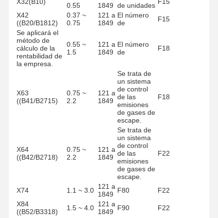
X32(B10)
F15
medidas de
4.0
87
de
0.55
1849
de unidades
seguridad.
X42
0.37 ~
121 a
El número
F15
Se trata de
((B20/B1812)
0.75
1849
de
una serie de
9 ~
El número
1.5 ~ 7.5
1,000
F30
Se aplicará el
medidas de
87
de
método de
seguridad.
0.55 ~
121 a
El número
cálculo de la
F18
1.5
1849
de
Se trata
rentabilidad de
de un
la empresa.
sistema
El
Se trata de
Se trata de
de control
9 ~
número
un sistema
los
2.2 ~ 11
2,000
de las
87
de
de control
siguientes:
emisiones
X63
0.75 ~
121 a
unidades
de las
F18
de gases
((B41/B2715)
2.2
1849
emisiones
de
de gases de
escape.
escape.
9 ~
X7
3.0 ~ 11
2,700
F80
F40
Se trata de
87
un sistema
Se trata de
de control
X64
0.75 ~
121 a
una serie de
de las
F22
((B42/B2718)
2.2
1849
medidas que
El
emisiones
5.5 ~
9 ~
se aplican a
4,500
F90
número
de gases de
18.5
87
las
de
escape.
empresas
121 a
de seguros.
X74
1.1 ~ 3.0
F80
F22
1849
Se trata de
X84
121 a
los datos de
9 ~
Frente a
1.5 ~ 4.0
F90
F22
7.5 ~ 30
7,100
Φ100
((B52/B3318)
1849
los Estados
87
la luz