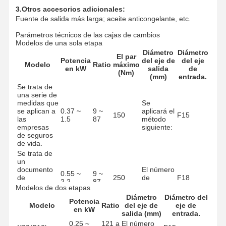
3.Otros accesorios adicionales:
Fuente de salida más larga; aceite anticongelante, etc.
Parámetros técnicos de las cajas de cambios
Modelos de una sola etapa
Diámetro
Diámetro
El par
Potencia
del eje de
del eje
Modelo
Ratio
máximo
en kW
salida
de
(Nm)
(mm)
entrada.
Se trata de
una serie de
medidas que
Se
se aplican a
0.37 ~
9 ~
aplicará el
150
F15
las
1.5
87
método
empresas
siguiente:
de seguros
de vida.
Se trata de
un
documento
El número
0.55 ~
9 ~
de
250
de
F18
2.2
87
identificación
unidades
Modelos de dos etapas
de la
Diámetro
Diámetro del
Potencia
entidad.
Modelo
Ratio
del eje de
eje de
en kW
Se trata de
salida (mm)
entrada.
una serie de
0.75 ~
9 ~
El número
0.25 ~
121 a
El número
500
F22