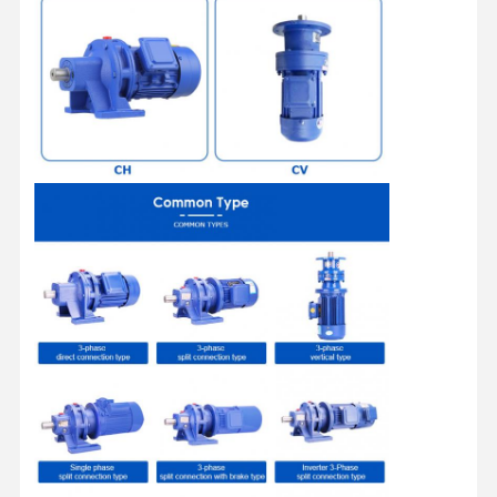
Visita A La
Control De
Contacto
Noticias
Fábrica
Calidad
Todos Los
Ahora Charle
Casos
Las ruedas de las grúas
Tambor de cuerda de alambre
El gancho de grúa
Carro de Extremo
Bloque de polea de grúa