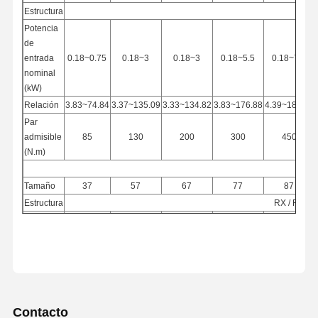
Estructura
Potencia
de
entrada
0.18~0.75
0.18~3
0.18~3
0.18~5.5
0.18~7.5
nominal
(kW)
Relación
3.83~74.84
3.37~135.09
3.33~134.82
3.83~176.88
4.39~186.89
Par
admisible
85
130
200
300
450
(N.m)
Tamaño
37
57
67
77
87
Estructura
RX / RXF
Potencia
de
entrada
0.18~1.1
0.18~5.5
0.18~7.5
1.1~11
3~22
nominal
(kW)
Relación
1.62~4.43
1.3~5.5
1.4~6.07
1.42~8.00
1.39~8.65
Contacto
Par