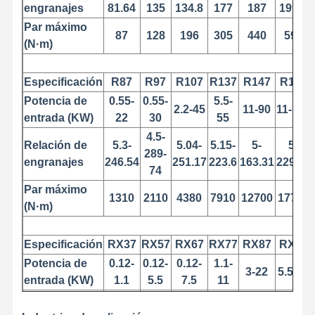
engranajes
81.64
135
134.8
177
187
199.8
Par máximo
87
128
196
305
440
595
(N·m)
Visita A La
Control De
Contacto
Noticias
Fábrica
Calidad
Especificación
R87
R97
R107
R137
R147
R167
Potencia de
0.55-
0.55-
5.5-
2.2-45
11-90
11-160
entrada (KW)
22
30
55
4.5-
Relación de
5.3-
5.04-
5.15-
5-
5-
Todos Los
Ahora Charle
289-
Casos
engranajes
246.54
251.17
223.6
163.31
229.71
74
Par máximo
Las ruedas de las grúas
1310
2110
4380
7910
12700
17700
(N·m)
Tambor de cuerda de alambre
Especificación
RX37
RX57
RX67
RX77
RX87
RX97
El gancho de grúa
Potencia de
0.12-
0.12-
0.12-
1.1-
3-22
5.5-30
entrada (KW)
1.1
5.5
7.5
11
Carro de Extremo
Relación de
1.62-
1.3-
1.4-
1.42-
1.39-
1.42-
Bloque de polea de grúa