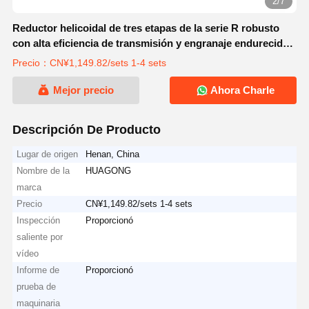
2/7
Reductor helicoidal de tres etapas de la serie R robusto
con alta eficiencia de transmisión y engranaje endurecido
para maquinaria de ingeniería
Precio：CN¥1,149.82/sets 1-4 sets
Mejor precio
Ahora Charle
Descripción De Producto
Lugar de origen
Henan, China
Nombre de la
HUAGONG
marca
Precio
CN¥1,149.82/sets 1-4 sets
Inspección
Proporcionó
saliente por
vídeo
Informe de
Proporcionó
prueba de
maquinaria