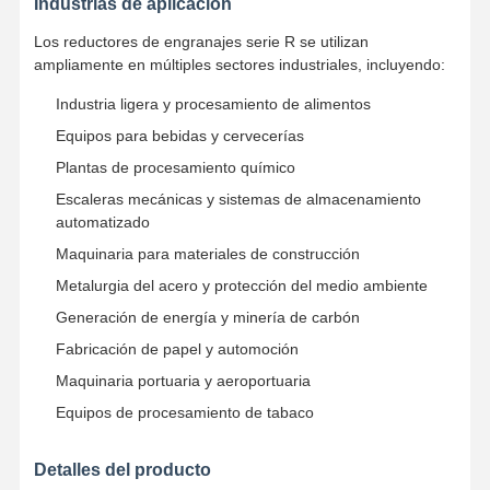
engranajes
4.43
5.5
6.07
5.63
6.45
5.79
Industrias de aplicación
Par máximo
Los reductores de engranajes serie R se utilizan
Ganchos agarradores
20
71
120
215
395
600
(N·m)
ampliamente en múltiples sectores industriales, incluyendo:
Grúa
Industria ligera y procesamiento de alimentos
Motor de engranajes y freno
Equipos para bebidas y cervecerías
Plantas de procesamiento químico
Izar
Escaleras mecánicas y sistemas de almacenamiento
automatizado
Equipo de transporte
Maquinaria para materiales de construcción
Dispositivos de elevación
Metalurgia del acero y protección del medio ambiente
Generación de energía y minería de carbón
Accesorios para grúas
Fabricación de papel y automoción
Maquinaria portuaria y aeroportuaria
Equipos de procesamiento de tabaco
Detalles del producto