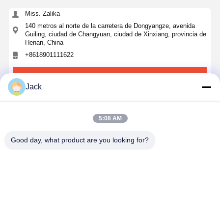
admisible
20
70
135
215
400
Miss. Zalika
(N.m)
140 metros al norte de la carretera de Dongyangze, avenida
Guiling, ciudad de Changyuan, ciudad de Xinxiang, provincia de
Henan, China
+8618901111622
Ahora Charle
Jack
Obtenga El Mejor Precio Por
5:08 AM
Reductor helicoidal de tres etapas de la serie R
Good day, what product are you looking for?
robusto con alta eficiencia de transmisión y
engranaje endurecido para maquinaria de
ingeniería
Continuar