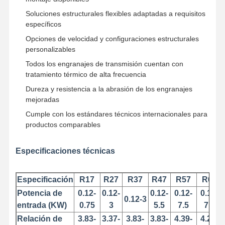
Soluciones estructurales flexibles adaptadas a requisitos
específicos
Opciones de velocidad y configuraciones estructurales
personalizables
Todos los engranajes de transmisión cuentan con
tratamiento térmico de alta frecuencia
Dureza y resistencia a la abrasión de los engranajes
mejoradas
Cumple con los estándares técnicos internacionales para
productos comparables
Especificaciones técnicas
Especificación
R17
R27
R37
R47
R57
R67
Potencia de
0.12-
0.12-
0.12-
0.12-
0.12-
Inicio
Productos
Videos
Sobre
0.12-3
Nosotros
entrada (KW)
0.75
3
5.5
7.5
7.5
Relación de
3.83-
3.37-
3.83-
3.83-
4.39-
4.29-