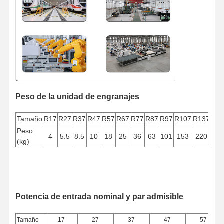
Peso de la unidad de engranajes
Tamaño
R17
R27
R37
R47
R57
R67
R77
R87
R97
R107
R137
R1
Peso
4
5.5
8.5
10
18
25
36
63
101
153
220
40
(kg)
Potencia de entrada nominal y par admisible
Tamaño
17
27
37
47
57