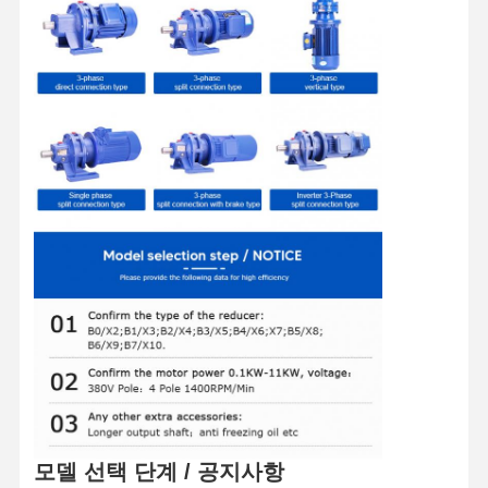
공장 투어
품질 관리
연락처
뉴스
모든 케이스
지금 챗팅하
세요
크레인 바퀴
와이어 로프 드럼
크레인 후크
엔드 캐리지
크레인 롤리 블록
모델 선택 단계 / 공지사항