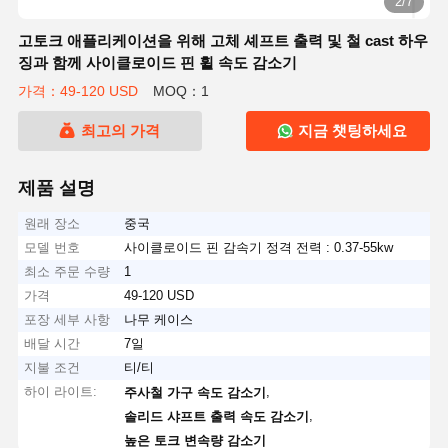
2/7
고토크 애플리케이션을 위해 고체 셰프트 출력 및 철 cast 하우
징과 함께 사이클로이드 핀 휠 속도 감소기
가격：49-120 USD
MOQ：1
최고의 가격
지금 챗팅하세요
제품 설명
원래 장소
중국
모델 번호
사이클로이드 핀 감속기 정격 전력 : 0.37-55kw
최소 주문 수량
1
가격
49-120 USD
포장 세부 사항
나무 케이스
배달 시간
7일
지불 조건
티/티
하이 라이트:
,
주사철 가구 속도 감소기
,
솔리드 샤프트 출력 속도 감소기
높은 토크 변속량 감소기