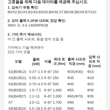
고효율을 위해 다음 데이터를 제공해 주십시오.
잡기
1. 감속기 유형 확인:
B0/X2;B1/X3;B2/X4;B3/X5;B4/X6;X7;B5/X8;B6/X9;B7/X10.
기중기
2. 모터 출력 0.1KW-11KW, 전압 확인:
기어 모터 및 브레이크
380V 극: 4극 1400RPM/분
3. 기타 추가 액세서리:
감아 올리기
더 긴 출력 샤프트; 동결 방지 오일 등
수송 설비
기어박스 기술 매개변수
단단 기어 모델
리프팅 장치
입력 샤
최대 토
출력 샤프트
출력
모델
비율
프트 직
크 (Nm)
직경 (mm)
(kW)
크레인 용품
경 (mm)
X2(B0/B12)
0.37~1.5
9~87
150
Φ25(Φ30)
Φ15
X3(B1/B15)
0.55~2.2
9~87
250
Φ35
Φ18
X4(B2/B18)
0.75~4.0
9~87
500
Φ45
Φ22
X5(B3/B22)
1.5~7.5
9~87
1,000
Φ55
Φ30
X6(B4/B27)
2.2~11
9~87
2,000
Φ65(Φ70)
Φ35
X7
3.0~11
9~87
2,700
Φ80
Φ40
X8(B5/B33)
5.5~18.5
9~87
4,500
Φ90
Φ45