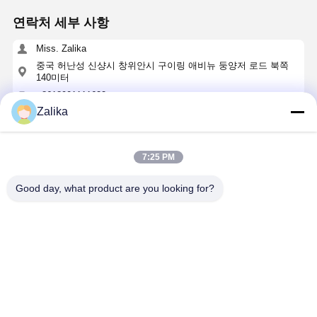
연락처 세부 사항
Miss. Zalika
중국 허난성 신샹시 창위안시 구이링 애비뉴 둥양저 로드 북쪽
140미터
+8618901111622
Zalika
지금 챗팅하세요
7:25 PM
가장 저렴 한 가격 으로
Good day, what product are you looking for?
고토크 애플리케이션을 위해 고체 셰프트 출력 및
철 cast 하우징과 함께 사이클로이드 핀 휠 속도 감
소기
계속하다