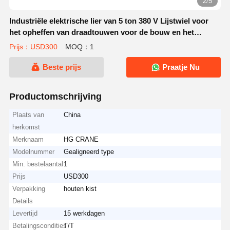
2/5
Industriële elektrische lier van 5 ton 380 V Lijstwiel voor
het opheffen van draadtouwen voor de bouw en het
verwerken van materialen
Prijs：USD300
MOQ：1
Beste prijs
Praatje Nu
Productomschrijving
Plaats van
China
herkomst
Merknaam
HG CRANE
Modelnummer
Gealigneerd type
Min. bestelaantal
1
Prijs
USD300
Verpakking
houten kist
Details
Levertijd
15 werkdagen
Betalingscondities
T/T