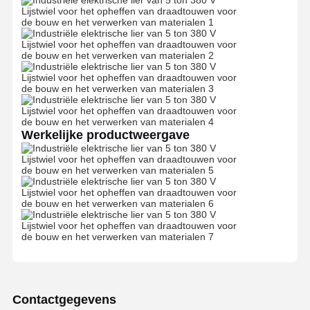
Fabrieksreis
Kwaliteitscont
Contacteer
Nieuws
Role
Ons
Alle Gevallen
Praatje Nu
Werkelijke productweergave
Kroevenwielen
De trommel van de draadkabel
Kraanhoek
Eindwagen
Kraan-pulleyblok
Contactgegevens