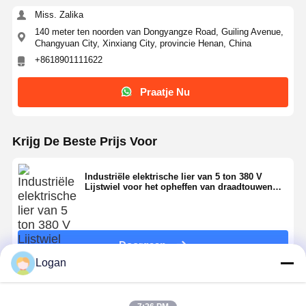
Grepen
Miss. Zalika
140 meter ten noorden van Dongyangze Road, Guiling Avenue,
Kraan
Changyuan City, Xinxiang City, provincie Henan, China
+8618901111622
Motor- en remversnellingen
Hijsen
Praatje Nu
Vervoersmateriaal
Krijg De Beste Prijs Voor
Lifttoestellen
Industriële elektrische lier van 5 ton 380 V
Aanhangsels voor kranen
Lijstwiel voor het opheffen van draadtouwen
voor de bouw en het verwerken van materialen
Doorgaan
Logan
Geadviseerde Producten