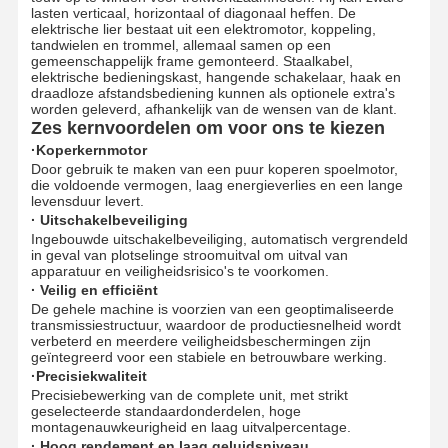
lasten verticaal, horizontaal of diagonaal heffen. De
elektrische lier bestaat uit een elektromotor, koppeling,
tandwielen en trommel, allemaal samen op een
gemeenschappelijk frame gemonteerd. Staalkabel,
elektrische bedieningskast, hangende schakelaar, haak en
draadloze afstandsbediening kunnen als optionele extra's
worden geleverd, afhankelijk van de wensen van de klant.
Zes kernvoordelen om voor ons te kiezen
·Koperkernmotor
Door gebruik te maken van een puur koperen spoelmotor,
die voldoende vermogen, laag energieverlies en een lange
levensduur levert.
· Uitschakelbeveiliging
Ingebouwde uitschakelbeveiliging, automatisch vergrendeld
in geval van plotselinge stroomuitval om uitval van
apparatuur en veiligheidsrisico's te voorkomen.
· Veilig en efficiënt
De gehele machine is voorzien van een geoptimaliseerde
transmissiestructuur, waardoor de productiesnelheid wordt
verbeterd en meerdere veiligheidsbeschermingen zijn
geïntegreerd voor een stabiele en betrouwbare werking.
·Precisiekwaliteit
Precisiebewerking van de complete unit, met strikt
geselecteerde standaardonderdelen, hoge
montagenauwkeurigheid en laag uitvalpercentage.
· Hoog rendement en laag geluidsniveau