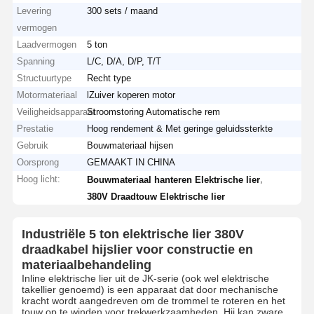
Levering
300 sets / maand
vermogen
Laadvermogen
5 ton
Spanning
L/C, D/A, D/P, T/T
Structuurtype
Recht type
Motormateriaal
lZuiver koperen motor
Veiligheidsapparaat
Stroomstoring Automatische rem
Prestatie
Hoog rendement & Met geringe geluidssterkte
Gebruik
Bouwmateriaal hijsen
Oorsprong
GEMAAKT IN CHINA
Hoog licht:
,
Bouwmateriaal hanteren Elektrische lier
380V Draadtouw Elektrische lier
Industriële 5 ton elektrische lier 380V
draadkabel hijslier voor constructie en
materiaalbehandeling
Inline elektrische lier uit de JK-serie (ook wel elektrische
takellier genoemd) is een apparaat dat door mechanische
kracht wordt aangedreven om de trommel te roteren en het
touw op te winden voor trekwerkzaamheden. Hij kan zware