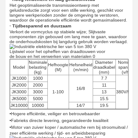
Het geoptimaliseerde transmissieontwerp met
geluidsreductie zorgt voor een stille werking, geschikt voor
langere werkperioden zonder de omgeving te verstoren,
waardoor de operationele efficiëntie wordt gemaximaliseerd.
· Tijdbesparend en duurzaam
Verkort de vormcyclus op stabiele wijze; Slijtvaste
componenten zijn gebouwd om lang mee te gaan, waardoor
de onderhoudskosten bij langdurig gebruik worden verlaagd.
Nominale
Diameter
Nominale
Hefhoogte
Hefsnelheid
Model
belasting
draadkabel
spanning
(M)
(m/min)
(kg)
(mm)
(v/hz)
JK1000
1000
7.7
JK2000
2000
11
16/8
JK3000
3000
1-100
13
380V/50H
JK5000
5000
15.5
JK10000
10000
14/7
19.5
•
Hogere efficiëntie, veiliger en betrouwbaarder
Thuis
Producten
Videos
Over Ons
•
Fabrieks directe levering, gegarandeerde kwaliteit
•
Motor van zuiver koper / automatische rem bij stroomuitval /
zeer efficiënte werking / tijd- en arbeidsbesparing