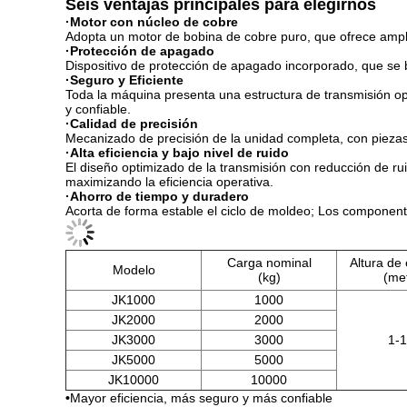
Seis ventajas principales para elegirnos
·Motor con núcleo de cobre
Adopta un motor de bobina de cobre puro, que ofrece amplia
·Protección de apagado
Dispositivo de protección de apagado incorporado, que se 
·Seguro y Eficiente
Toda la máquina presenta una estructura de transmisión op
y confiable.
·Calidad de precisión
Mecanizado de precisión de la unidad completa, con piezas 
·Alta eficiencia y bajo nivel de ruido
El diseño optimizado de la transmisión con reducción de ru
maximizando la eficiencia operativa.
·Ahorro de tiempo y duradero
Acorta de forma estable el ciclo de moldeo; Los componente
Carga nominal
Altura de
Modelo
(kg)
(me
JK1000
1000
JK2000
2000
JK3000
3000
1-
JK5000
5000
JK10000
10000
•
Mayor eficiencia, más seguro y más confiable