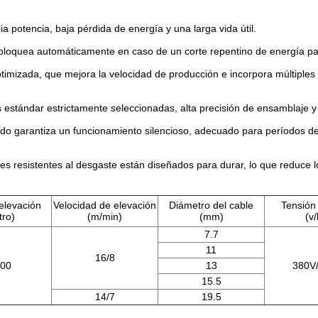
 potencia, baja pérdida de energía y una larga vida útil.
bloquea automáticamente en caso de un corte repentino de energía para
timizada, que mejora la velocidad de producción e incorpora múltiples
estándar estrictamente seleccionadas, alta precisión de ensamblaje y b
ido garantiza un funcionamiento silencioso, adecuado para períodos de
s resistentes al desgaste están diseñados para durar, lo que reduce l
 elevación
Velocidad de elevación
Diámetro del cable
Tensión
tro)
(m/min)
(mm)
(v/
7.7
11
16/8
100
13
380V
15.5
14/7
19.5