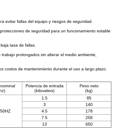
 evitar fallas del equipo y riesgos de seguridad.
 protecciones de seguridad para un funcionamiento estable
aja tasa de fallas.
 trabajo prolongados sin alterar el medio ambiente,
os costos de mantenimiento durante el uso a largo plazo.
 nominal
Potencia de entrada
Peso neto
hz)
(kilovatios)
(kg)
1.5
85
3
140
/50HZ
4.5
178
7.5
258
13
650