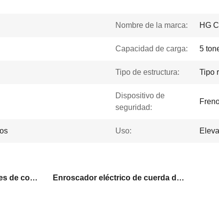
Nombre de la marca:
HG 
Capacidad de carga:
5 ton
Tipo de estructura:
Tipo 
Dispositivo de
Freno
seguridad:
tos
Uso:
Eleva
Manipulación de materiales de construcción Enroscador eléctrico
Enroscador eléctrico de cuerda de alambre de 380 V