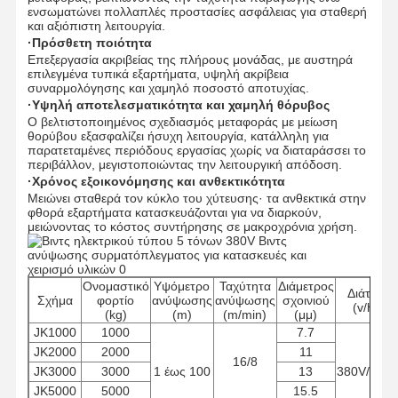
ενσωματώνει πολλαπλές προστασίες ασφάλειας για σταθερή
και αξιόπιστη λειτουργία.
·Πρόσθετη ποιότητα
Επεξεργασία ακριβείας της πλήρους μονάδας, με αυστηρά
επιλεγμένα τυπικά εξαρτήματα, υψηλή ακρίβεια
συναρμολόγησης και χαμηλό ποσοστό αποτυχίας.
·Υψηλή αποτελεσματικότητα και χαμηλή θόρυβος
Ο βελτιστοποιημένος σχεδιασμός μεταφοράς με μείωση
θορύβου εξασφαλίζει ήσυχη λειτουργία, κατάλληλη για
παρατεταμένες περιόδους εργασίας χωρίς να διαταράσσει το
περιβάλλον, μεγιστοποιώντας την λειτουργική απόδοση.
·Χρόνος εξοικονόμησης και ανθεκτικότητα
Μειώνει σταθερά τον κύκλο του χύτευσης· τα ανθεκτικά στην
φθορά εξαρτήματα κατασκευάζονται για να διαρκούν,
μειώνοντας το κόστος συντήρησης σε μακροχρόνια χρήση.
Ονομαστικό
Υψόμετρο
Ταχύτητα
Διάμετρος
Διάταξη
Σχήμα
φορτίο
ανύψωσης
ανύψωσης
σχοινιού
(v/hz)
(kg)
(m)
(m/min)
(μμ)
JK1000
1000
7.7
Αρχική
Προϊόντα
Βίντεο
Σχετικά Με
JK2000
2000
11
Σελίδα
Εμάς
16/8
JK3000
3000
1 έως 100
13
380V/50H
JK5000
5000
15.5