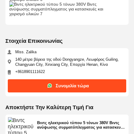
Αρπαγές
Γερανός
Κινητήρας ταχυτήτων & φρένο
Στοιχεία Επικοινωνίας
Ανυψωτήρας
Miss. Zalika
140 μέτρα βόρεια της οδού Dongyangze, Λεωφόρος Guiling,
Εξοπλισμός μεταφορών
Changyuan City, Xinxiang City, Επαρχία Henan, Κίνα
+8618901111622
Συσκευές ανύψωσης
Συνομιλία τώρα
Συσκευές γερανού
Αποκτήστε Την Καλύτερη Τιμή Για
Βιντς ηλεκτρικού τύπου 5 τόνων 380V Βιντς
ανύψωσης συρματόπλεγματος για κατασκευές
και χειρισμό υλικών