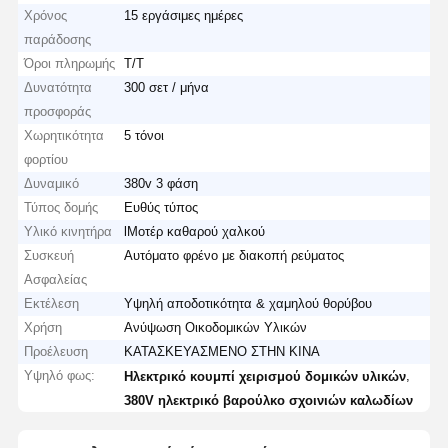
Χρόνος
15 εργάσιμες ημέρες
παράδοσης
Όροι πληρωμής
T/T
Δυνατότητα
300 σετ / μήνα
προσφοράς
Χωρητικότητα
5 τόνοι
φορτίου
Δυναμικό
380v 3 φάση
Τύπος δομής
Ευθύς τύπος
Υλικό κινητήρα
lΜοτέρ καθαρού χαλκού
Συσκευή
Αυτόματο φρένο με διακοπή ρεύματος
Ασφαλείας
Εκτέλεση
Υψηλή αποδοτικότητα & χαμηλού θορύβου
Χρήση
Ανύψωση Οικοδομικών Υλικών
Προέλευση
ΚΑΤΑΣΚΕΥΑΣΜΕΝΟ ΣΤΗΝ ΚΙΝΑ
Υψηλό φως:
,
Ηλεκτρικό κουμπί χειρισμού δομικών υλικών
380V ηλεκτρικό βαρούλκο σχοινιών καλωδίων