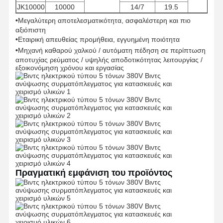
JK10000
10000
14/7
19.5
•
Μεγαλύτερη αποτελεσματικότητα, ασφαλέστερη και πιο
αξιόπιστη
Γύρος
Ποιοτικός
Επαφή
Νέα
•
Εταιρική απευθείας προμήθεια, εγγυημένη ποιότητα
Εργοστασίων
Έλεγχος
•
Μηχανή καθαρού χαλκού / αυτόματη πέδηση σε περίπτωση
αποτυχίας ρεύματος / υψηλής αποδοτικότητας λειτουργίας /
εξοικονόμηση χρόνου και εργασίας
Όλες Οι
Συνομιλία
Περιπτώσεις
Τώρα
Τροχοί γερανού
Τύμπανο σχοινιών καλωδίων
Πραγματική εμφάνιση του προϊόντος
Κράνος Αγκώνα
Τροχήλατο
Μπλοκ τροχαλίας γερανού