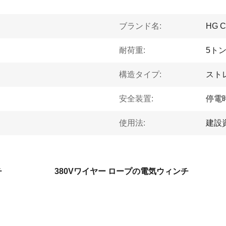
ブランド名:
HG 
耐荷重:
5ト
構造タイプ:
スト
安全装置:
停電
使用法:
建設
チ
380Vワイヤー ロープの電気ウィンチ