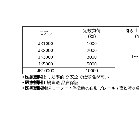
定数負荷
引き上
モデル
(kg)
(
JK1000
1000
JK2000
2000
1〜
JK3000
3000
JK5000
5000
JK10000
10000
• 医療機関
より効率的で 安全で信頼性が高い
• 医療機関
工場直送 品質保証
• 医療機関
純銅モーター / 停電時の自動ブレーキ / 高効率の