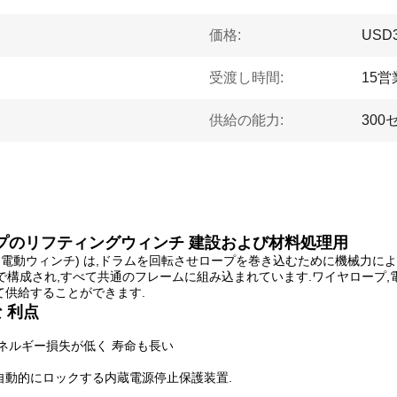
価格:
USD
受渡し時間:
15営
供給の能力:
300
ロープのリフティングウィンチ 建設および材料処理用
イン電動ウィンチ) は,ドラムを回転させロープを巻き込むために機械力
ムで構成され,すべて共通のフレームに組み込まれています.ワイヤロープ,
て供給することができます.
な 利点
ネルギー損失が低く 寿命も長い
自動的にロックする内蔵電源停止保護装置.