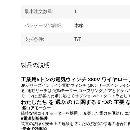
最小注文数量:
1
パッケージの詳細:
木箱
支払条件:
T/T
製品の説明
工業用5トンの電気ウィンチ 380V ワイヤ
JKシリーズインライン電動ウィンチ (JKシリーズインラ
る. 電動リッチは,電動モーター,コップリング,ギアとドラ
モコンは,顧客の要求に応じてオプションのエクストラとし
わたしたち を 選ぶ の に 関する 6 つの 主要 
·銅コアモーター
純粋な銅コイルモーターを採用し 充実した電力を供給し エ
■電源切断保護
装置の故障や安全上の危険を防ぐため,突然の停電の場合に
·安全で効率的