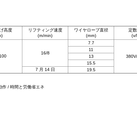
げ高度
リフティング速度
ワイヤロープ直径
定数
m)
(m/min)
(mm)
(v/
7.7
11
16/8
100
13
380V
15.5
7 月 14 日
19.5
動作 / 時間と労働省エネ