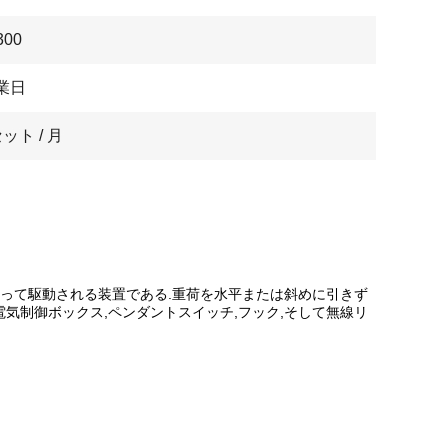
300
業日
セット / 月
によって駆動される装置である.重荷を水平または斜めに引きず
電気制御ボックス,ペンダントスイッチ,フック,そして無線リ