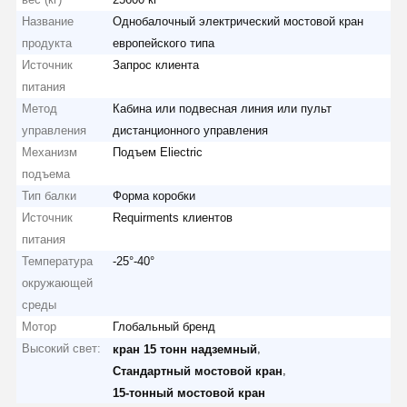
Название
Однобалочный электрический мостовой кран
Самосхваты
продукта
европейского типа
Источник
Запрос клиента
Кран
питания
Метод
Кабина или подвесная линия или пульт
Перегонка двигателя и тормоза
управления
дистанционного управления
Подъемник
Механизм
Подъем Eliectric
подъема
Транспортное оборудование
Тип балки
Форма коробки
Источник
Requirments клиентов
Подъемные устройства
питания
Температура
-25°-40°
Аксессуары для кранов
окружающей
среды
Мотор
Глобальный бренд
Высокий свет:
,
кран 15 тонн надземный
,
Стандартный мостовой кран
15-тонный мостовой кран