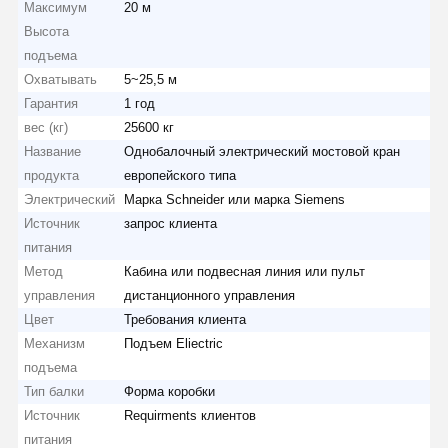
Максимум
20 м
Высота
подъема
Охватывать
5~25,5 м
Гарантия
1 год
вес (кг)
25600 кг
Название
Однобалочный электрический мостовой кран
продукта
европейского типа
Электрический
Марка Schneider или марка Siemens
Источник
запрос клиента
питания
Метод
Кабина или подвесная линия или пульт
управления
дистанционного управления
Цвет
Требования клиента
Механизм
Подъем Eliectric
подъема
Главная
Продукция
Ролики
О Компании
Тип балки
Форма коробки
Страница
Источник
Requirments клиентов
питания