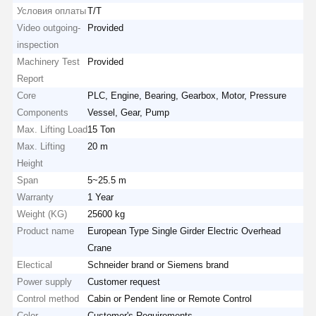
Условия оплаты
Т/Т
Video outgoing-
Provided
inspection
Machinery Test
Provided
Report
Core
PLC, Engine, Bearing, Gearbox, Motor, Pressure
Components
Vessel, Gear, Pump
Max. Lifting Load
15 Ton
Max. Lifting
20 m
Height
Span
5~25.5 m
Warranty
1 Year
Weight (KG)
25600 kg
Product name
European Type Single Girder Electric Overhead
Crane
Electical
Schneider brand or Siemens brand
Power supply
Customer request
Control method
Cabin or Pendent line or Remote Control
Color
Customer's Requirements