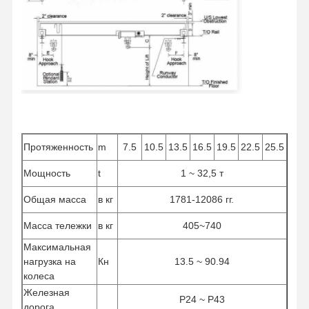
Протяженность
m
7.5
10.5
13.5
16.5
19.5
22.5
25.5
Мощность
t
1 ~ 32,5 т
Общая масса
в кг
1781-12086 гг.
Масса тележки
в кг
405~740
Максимальная
нагрузка на
Кн
13.5 ~ 90.94
колеса
Железная
P24 ~ P43
дорога