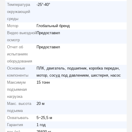
Температура
-25°-40°
окружающей
среды
Наша
Контроль
Контактные
Новости
Мотор
Глобальный бренд
Фабрика
Качества
Данные
Видео выездной
Предоставил
осмотр
Отчет об
Предоставил
испытаниях
Все Случаи
Побеседуйте
оборудования
Теперь
Основные
ПЛК, двигатель, подшипник, коробка передач,
компоненты
мотор, сосуд под давлением, шестерня, насос
Колеса кранов
Максимум
15 тонн
подъемная
Барабанчик веревочки провода
нагрузка
Макс. высота
20 м
Кранный крюк
подъема
Охватывать
5~25,5 м
Концевая балка
Гарантия
1 год
Блок шкива крана
вес (кг)
25600 кг