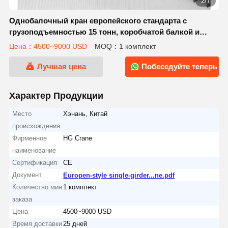
2/7
Однобалочный кран европейского стандарта с
грузоподъемностью 15 тонн, коробчатой ​​балкой и
электрическими компонентами Schneider
Цена：4500~9000 USD
MOQ：1 комплект
Лучшая цена
Побеседуйте теперь
Характер Продукции
Место
Хэнань, Китай
происхождения
Фирменное
HG Crane
наименование
Сертификация
CE
Документ
Europen-style single-girder...ne.pdf
Количество мин
1 комплект
заказа
Цена
4500~9000 USD
Время доставки
25 дней