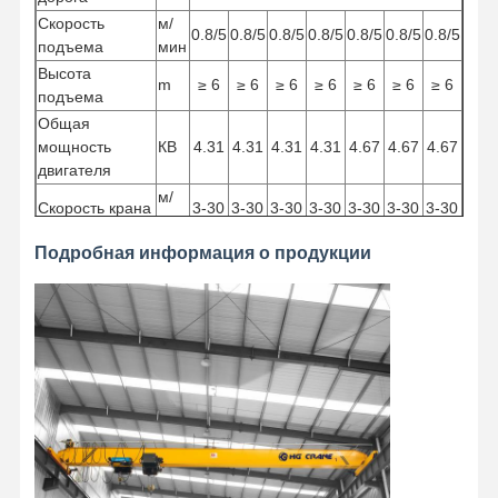
Скорость
м/
0.8/5
0.8/5
0.8/5
0.8/5
0.8/5
0.8/5
0.8/5
подъема
мин
Высота
m
≥ 6
≥ 6
≥ 6
≥ 6
≥ 6
≥ 6
≥ 6
подъема
Общая
мощность
КВ
4.31
4.31
4.31
4.31
4.67
4.67
4.67
двигателя
м/
Скорость крана
3-30
3-30
3-30
3-30
3-30
3-30
3-30
мин
Скорость
м/
Подробная информация о продукции
2-20
2-20
2-20
2-20
2-20
2-20
2-20
троллейбуса
мин
Рабочая
M5/A5
работа