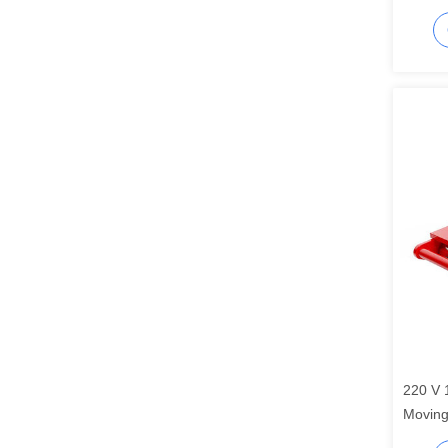
resist
conduç
220 V 
Moving
para t