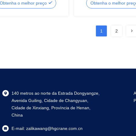
Obtenha o melhor preço
Obtenha o melhor pre
os
Eficiente de Carga
1
2
140 metros ao norte da Estrada Dongyangze,
A
Avenida Guiling, Cidade de Changyuan,
P
Cidade de Xinxiang, Província de Henan,
China
E-mail:
zalikawang@hgcrane.com.cn