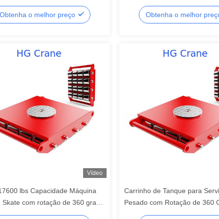
ente ao calor com sistema de
360 Graus e Tamanho da Mes
Obtenha o melhor preço
Obtenha o melhor pre
ão dupla
2000*2000*600 para Movimen
Equipamentos
Vídeo
17600 lbs Capacidade Máquina
Carrinho de Tanque para Serv
 Skate com rotação de 360 graus
Pesado com Rotação de 360 
ransporte de equipamentos
Rodas de Aço e PU para Tran