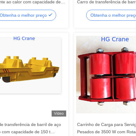
ente ao calor com capacidade de
Carro de transferência de barr
 sistema de acionamento duplo
fundido com sistema de dupla
Obtenha o melhor preço
Obtenha o melhor pre
sinas siderúrgicas
para uso industrial
Vídeo
e transferência de barril de aço
Carrinho de Carga para Servi
o com capacidade de 150 t
Pesados de 3500 W com Rota