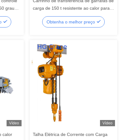
 controle
Carrinho de transferência de garrafas de
60 graus
carga de 150 t resistente ao calor para
manuseio de garrafas de aço e materiais
ço
Obtenha o melhor preço
metálicos
Vídeo
Vídeo
o calor
Talha Elétrica de Corrente com Carga