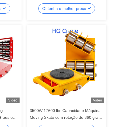
a de
W de potência para transporte eficiente
ço
Obtenha o melhor preço
tação de
Vídeo
Vídeo
iço
3500W 17600 lbs Capacidade Máquina
Graus e
Moving Skate com rotação de 360 graus
sporte
para transporte de equipamentos