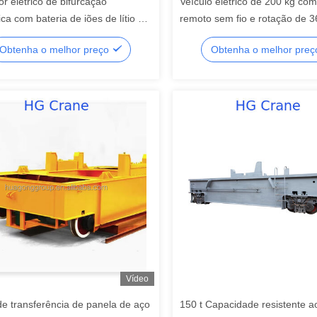
r elétrico de bifurcação
Veículo elétrico de 200 kg com
ica com bateria de iões de lítio e
remoto sem fio e rotação de 3
e acionamento automático para
para uso industrial
Obtenha o melhor preço
Obtenha o melhor pre
ões agrícolas eficientes
Vídeo
de transferência de panela de aço
150 t Capacidade resistente a