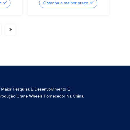
ço
Obtenha o melhor preço
pesados
 Maior Pesquisa E Desenvolvimento E
rodução Crane Wheels Fornecedor Na China