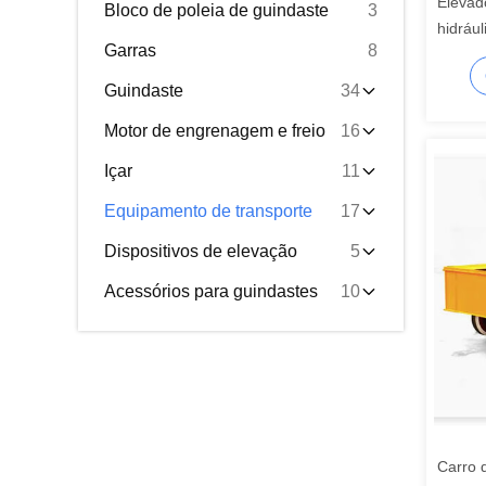
Elevado
Bloco de poleia de guindaste
3
hidrául
Garras
8
tipo d
operaç
Guindaste
34
Motor de engrenagem e freio
16
Içar
11
Equipamento de transporte
17
Dispositivos de elevação
5
Acessórios para guindastes
10
Carro 