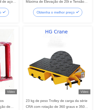
il de aço
Máxima de Elevação de 20t e Tensão
 direção
Personalizada para Aplicações em
ço
Obtenha o melhor preço
Guindastes Industriais
Vídeo
Vídeo
ços
23 kg de peso Trolley de carga da série
ção de
CRA com rotação de 360 graus e 3500