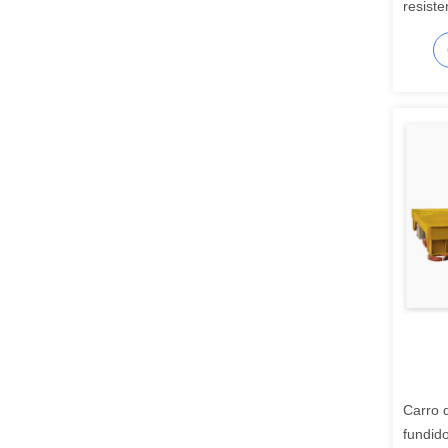
resist
150t e
para u
Carro d
fundid