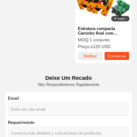
Estrutura compacta
Carrinho final com
acabamento resistente à
MOQ:
1 conjunto
corrosão e trilhos de
Preço:
≥120 USD
rodas de máquinas de
precisão para guindastes
Melhor
Converse
aéreos
preço
agora
Deixe Um Recado
Nós Responderemos Rapidamente
Email
Casa
Produtos
Vídeos
Quem
Requerimento
Somos