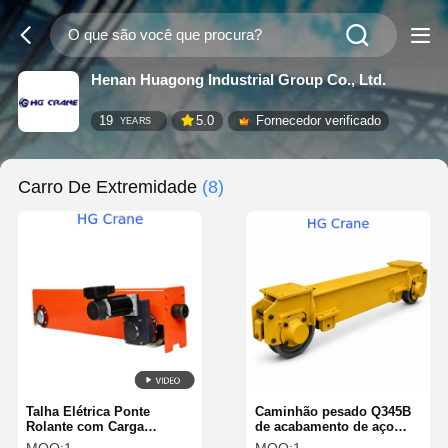
Henan Huagong Industrial Group Co., Ltd.
19
5.0
Fornecedor verificado
YEARS
Carro De Extremidade
(8)
Talha Elétrica Ponte
Caminhão pesado Q345B
Rolante com Carga
de acabamento de aço
Máxima de Elevação de 5t
com rodas forjadas para