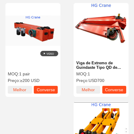
Viga de Extremo de
Guindaste Tipo QD de
Capacidade 10T para
MOQ:
1 pair
MOQ:
1
Guindaste Ponte de Viga
Preço:
≥200 USD
Preço:
USD700
Única
Melhor
Converse
Melhor
Converse
preço
agora
preço
agora