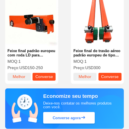
Feixe final padrão europeu
Feixe final de travão aéreo
com roda LD para
padrão europeu de tipo
guindaste aéreo 5T-10T
LD200, de carga pesada,
MOQ:
1
MOQ:
1
com roda de aço de
Preço:
USD150-250
Preço:
USD300
flanges duplos, para
travões ponteiros de 1-3T
Melhor
Converse
Melhor
Converse
preço
agora
preço
agora
Economize seu tempo
Deixe-nos contatar os melhores produtos
com você.
Converse agora