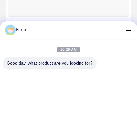
Fábrica
Controle De
Fale
Notícias
Qualidade
Conosco
Nina
Continue
10:29 AM
Nossas Categorias
Good day, what product are you looking for?
Todos Os
Converse
Casos
Agora
Rodas de guindastes
Cilindro de corda do fio
Rodas de
Cilindro de
Gancho de
Carro de
guindastes
corda do fio
guindaste
Extremida
Gancho de guindaste
Carro de Extremidade
Bloco de poleia de guindaste