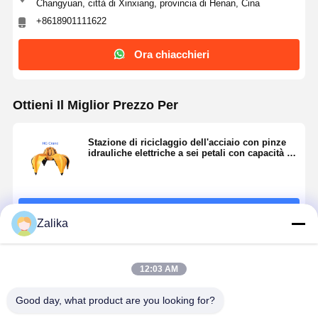
Changyuan, città di Xinxiang, provincia di Henan, Cina
+8618901111622
Fatory Tour
Controllo Di
Contattaci
Notizie
Qualità
Ora chiacchieri
Ottieni Il Miglior Prezzo Per
Tutti I Casi
Ora
Stazione di riciclaggio dell'acciaio con pinze
Chiacchieri
idrauliche elettriche a sei petali con capacità di
3 t e molteplici opzioni di modello
Ruote per gru
Continua
Tamburo di cavo metallico
Zalika
Aggancio di gru
Prodotti Raccomandati
12:03 AM
Carrello di estremità
Good day, what product are you looking for?
Blocco di puleggia di gru