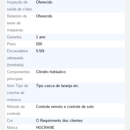
Inspeção de
Oferecido
saída de vídeo
Relatório de
Oferecido
teste de
máquinas
Garantia
1 ano
Peso
500
Escavadeira
5-50t
adequada
(tonelada)
Componentes
Cilindro hidráulico
principais
Item Tipo de
Tipo casca de laranja etc.
concha de
molusco
Método de
Controle remoto e controle de solo
Casa
Produtos
Vídeos
Quem
controle
Somos
Cor
O Requirments dos clientes
Marca
HGCRANE