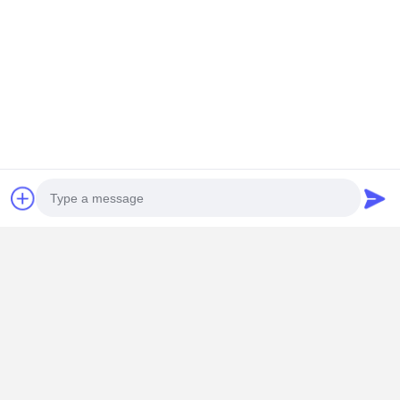
Photo
Video Call
Audio Call