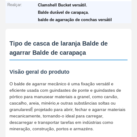
Realçar:
,
Clamshell Bucket versátil
,
Balde durável de carapaça
balde de agarração de conchas versátil
Fábrica
Controle De
Fale
Notícias
Qualidade
Conosco
Tipo de casca de laranja Balde de
agarrar Balde de carapaça
Todos Os
Converse
Casos
Agora
Visão geral do produto
O balde de agarrar mecânico é uma fixação versátil e
Rodas de guindastes
eficiente usada com guindastes de ponte e guindastes de
pórtico para manusear materiais a granel, como carvão,
Cilindro de corda do fio
cascalho, areia, minério,e outras substâncias soltas ou
granularesÉ projetado para abrir, fechar e agarrar materiais
Gancho de guindaste
mecanicamente, tornando-o ideal para carregar,
descarregar e transportar tarefas em indústrias como
Carro de Extremidade
mineração, construção, portos e armazéns.
Bloco de poleia de guindaste