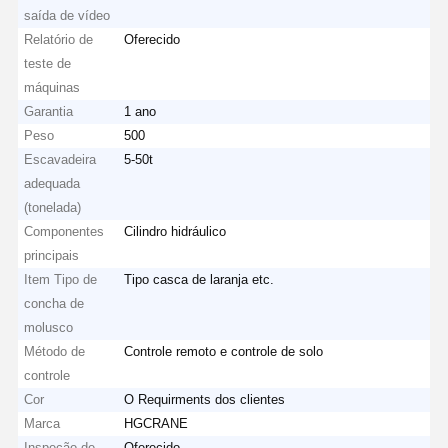
saída de vídeo
Relatório de
Oferecido
teste de
máquinas
Garantia
1 ano
Peso
500
Escavadeira
5-50t
adequada
(tonelada)
Componentes
Cilindro hidráulico
principais
Item Tipo de
Tipo casca de laranja etc.
concha de
molusco
Método de
Controle remoto e controle de solo
controle
Cor
O Requirments dos clientes
Marca
HGCRANE
Inspeção de
Oferecido