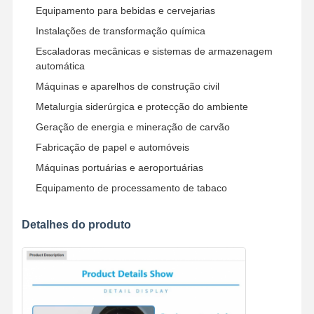
((N·m)
Equipamento para bebidas e cervejarias
Garras
Instalações de transformação química
Escaladoras mecânicas e sistemas de armazenagem
Guindaste
automática
Máquinas e aparelhos de construção civil
Motor de engrenagem e freio
Metalurgia siderúrgica e protecção do ambiente
Içar
Geração de energia e mineração de carvão
Equipamento de transporte
Fabricação de papel e automóveis
Máquinas portuárias e aeroportuárias
Dispositivos de elevação
Equipamento de processamento de tabaco
Acessórios para guindastes
Detalhes do produto