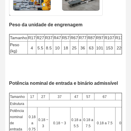
Peso da unidade de engrenagem
Tamanho
R17
R27
R37
R47
R57
R67
R77
R87
R97
R107
R137
R1
Peso
4
5.5
8.5
10
18
25
36
63
101
153
220
4
(kg)
Potência nominal de entrada e binário admissível
Tamanho
17
27
37
47
57
67
77
Estrutura
R 
Potência
nominal
0.18
0.18 ~
0.18 a
0.18 a
de
a
0.18 ~ 3
0.18 a 7.5
0.18~1
3
5.5
7.5
entrada
0.75