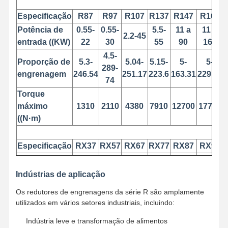
Especificação
R87
R97
R107
R137
R147
R167
Potência de
0.55-
0.55-
5.5-
11 a
11 a
2.2-45
Fábrica
Controle De
Fale
Notícias
entrada ((KW)
22
30
55
90
160
Qualidade
Conosco
4.5-
Proporção de
5.3-
5.04-
5.15-
5-
5-
289-
engrenagem
246.54
251.17
223.6
163.31
229.71
74
Torque
Todos Os
Converse
máximo
1310
2110
4380
7910
12700
17700
Casos
Agora
((N·m)
Rodas de guindastes
Especificação
RX37
RX57
RX67
RX77
RX87
RX97
Potência de
0.12-
0.12-
0.12-
1.1-
Cilindro de corda do fio
3 a 22
5.5-30
entrada ((KW)
1.1
5.5
7.5
11
Indústrias de aplicação
Gancho de guindaste
Proporção de
1.62-
1.3-
1.4-
1.42-
1.39-
1.42-
Os redutores de engrenagens da série R são amplamente
engrenagem
4.43
5.5
6.07
5.63
6.45
5.79
utilizados em vários setores industriais, incluindo:
Carro de Extremidade
Torque
Indústria leve e transformação de alimentos
máximo
20
71
120
215
395
600
Bloco de poleia de guindaste