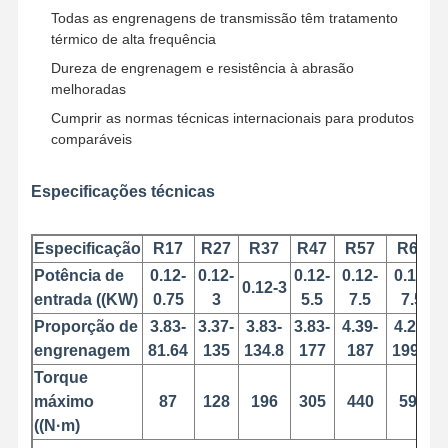
Todas as engrenagens de transmissão têm tratamento
térmico de alta frequência
Dureza de engrenagem e resistência à abrasão
melhoradas
Cumprir as normas técnicas internacionais para produtos
comparáveis
Especificações técnicas
Especificação
R17
R27
R37
R47
R57
R67
Potência de
0.12-
0.12-
0.12-
0.12-
0.12-
0.12-3
entrada ((KW)
0.75
3
5.5
7.5
7.5
Proporção de
3.83-
3.37-
3.83-
3.83-
4.39-
4.29-
engrenagem
81.64
135
134.8
177
187
199.8
Torque
Casa
Produtos
Vídeos
Quem
máximo
87
128
196
305
440
595
Somos
((N·m)