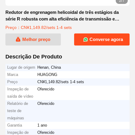
2/7
Redutor de engrenagem helicoidal de três estágios da
série R robusta com alta eficiência de transmissão e
engrenagem endurecida para máquinas de engenharia
Preço：CN¥1,149.82/sets 1-4 sets
Melhor preço
Converse agora
Descrição De Produto
Lugar de origem
Henan, China
Marca
HUAGONG
Preço
CN¥1,149.82/sets 1-4 sets
Inspeção de
Oferecido
saída de vídeo
Relatório de
Oferecido
teste de
máquinas
Garantia
1 ano
Inspeção de
Oferecido