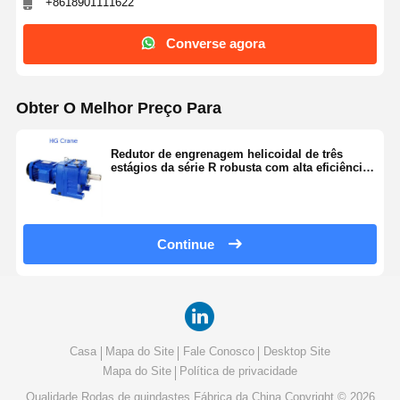
+8618901111622
(N.m)
Converse agora
Obter O Melhor Preço Para
Redutor de engrenagem helicoidal de três
estágios da série R robusta com alta eficiência
de transmissão e engrenagem endurecida para
máquinas de engenharia
Continue
Casa
Mapa do Site
Fale Conosco
Desktop Site
Mapa do Site
Política de privacidade
Qualidade
Rodas de guindastes
Fábrica da China.Copyright © 2026