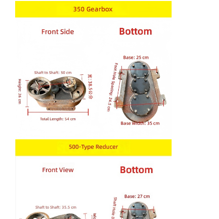
Bloco de poleia de guindaste
Garras
Guindaste
Motor de engrenagem e freio
Içar
Equipamento de transporte
Dispositivos de elevação
Acessórios para guindastes