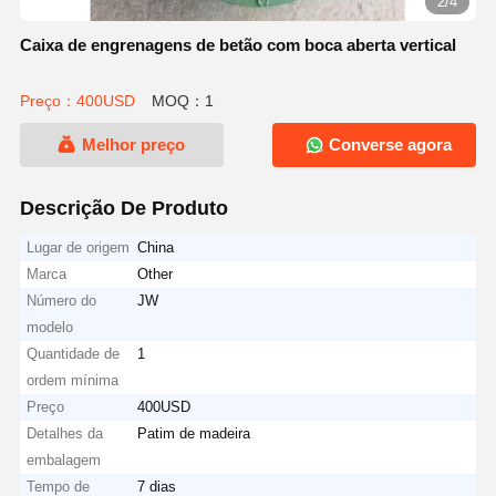
2/4
Caixa de engrenagens de betão com boca aberta vertical
Preço：400USD
MOQ：1
Melhor preço
Converse agora
Descrição De Produto
Lugar de origem
China
Marca
Other
Número do
JW
modelo
Quantidade de
1
ordem mínima
Preço
400USD
Detalhes da
Patim de madeira
embalagem
Tempo de
7 dias