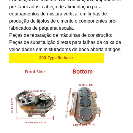
pré-fabricados: cabeça de alimentação para
equipamentos de mistura vertical em linhas de
produção de tijolos de cimento e componentes pré-
Fábrica
Controle De
Fale
Notícias
fabricados de pequena escala.
Qualidade
Conosco
Peças de reparação de máquinas de construção:
Peças de substituição diretas para falhas da caixa de
velocidades em misturadores de boca aberta antigos.
Todos Os
Converse
Casos
Agora
Rodas de guindastes
Cilindro de corda do fio
Gancho de guindaste
Carro de Extremidade