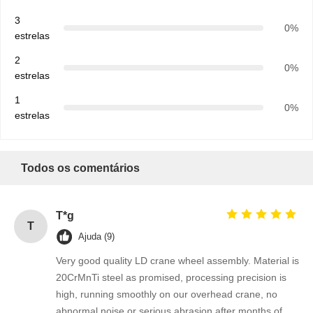
3
0%
estrelas
2
0%
estrelas
1
0%
estrelas
Todos os comentários
T*g
T
Ajuda (9)
Very good quality LD crane wheel assembly. Material is
20CrMnTi steel as promised, processing precision is
high, running smoothly on our overhead crane, no
abnormal noise or serious abrasion after months of